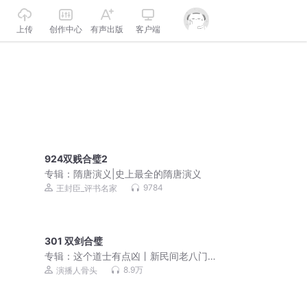
上传
创作中心
有声出版
客户端
924双贱合璧2
专辑：
隋唐演义|史上最全的隋唐演义
9784
王封臣_评书名家
301 双剑合璧
专辑：
这个道士有点凶丨新民间老八门
丨道士不好惹作者新作
8.9万
演播人骨头