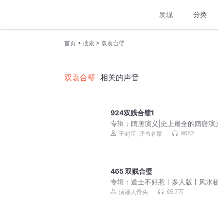
发现
分类
>
>
首页
搜索
双袁合璧
双袁合璧
相关的声音
924双贱合璧1
专辑：
隋唐演义|史上最全的隋唐演
9682
王封臣_评书名家
465 双贱合璧
专辑：
道士不好惹丨多人版丨风水
丨爆笑丨都市丨悬疑恐怖灵异
65.7万
演播人骨头