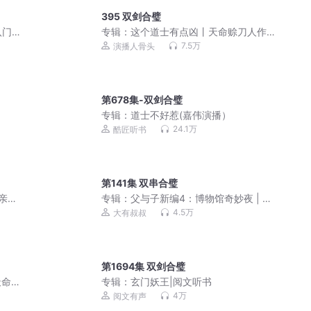
395 双剑合璧
八门
专辑：
这个道士有点凶丨天命赊刀人作
者丨都市捉鬼爽文
7.5万
演播人骨头
第678集-双剑合璧
专辑：
道士不好惹(嘉伟演播）
24.1万
酷匠听书
第141集 双串合璧
 亲子
专辑：
父与子新编4：博物馆奇妙夜 | 亲
子笑话|睡前故事
4.5万
大有叔叔
第1694集 双剑合璧
天命
专辑：
玄门妖王|阅文听书
打
4万
阅文有声