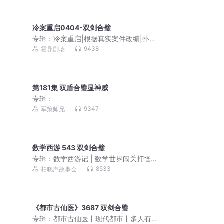
冷案重启0404-双剑合璧
专辑：
冷案重启|根据真实案件改编|扑朔
迷离|高智商推理|刑侦多人有声剧
9438
靈异剧场
第181集 双盾合璧显神威
专辑：
9347
军策师兄
数学西游 543 双剑合璧
专辑：
数学西游记 | 数学世界闯关打怪
（VIP版）
8533
柏晓声故事会
《都市古仙医》3687 双剑合璧
专辑：
都市古仙医丨现代都市丨多人有