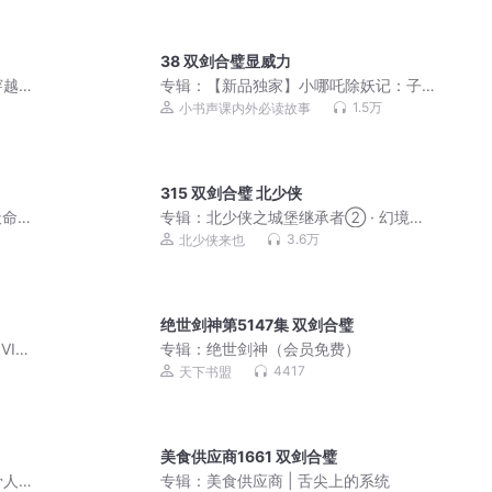
38 双剑合璧显威力
穿越
专辑：
【新品独家】小哪吒除妖记：子
牙封神篇
1.5万
小书声课内外必读故事
315 双剑合璧 北少侠
天命
专辑：
北少侠之城堡继承者② · 幻境风
打
云篇
3.6万
北少侠来也
绝世剑神第5147集 双剑合璧
VIP
专辑：
绝世剑神（会员免费）
4417
天下书盟
美食供应商1661 双剑合璧
骨人
专辑：
美食供应商 | 舌尖上的系统