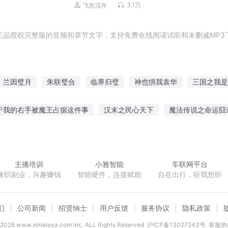
3.1万
飞歌流年
正品授权完整版的音频和章节文字，支持免费在线阅读试听和未删减MP3
兰因璧月
朱联璧合
临界归璧
神也惧我袁华
三国之我是
合璧
帝国双璧
三国双璧
三国重生我为袁绍
重生之珠联璧
于我的右手被魔王占据这件事
汉末之民心天下
魔法传说之命运囧
袁氏传人
唯我主宰
幻域之城
顽世神算
云天之心
造化道诀
倘若
主播培训
小雅智能
车联网平台
兼职副业，兴趣赚钱
智能硬件，连接赋能
自在出行，听我想听
们
公司新闻
招贤纳士
用户反馈
服务协议
隐私政策
2026
www.ximalaya.com lnc. ALL Rights Reserved
沪ICP备13027243号
客服热线