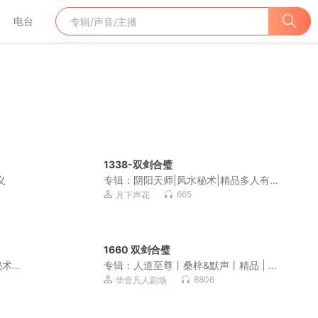
电台
1338-双剑合璧
义
专辑：
阴阳天师|风水秘术|精品多人有声
剧|都市爽文|灵异鬼怪|道士法术【超低
665
月下声花
价】
1660 双剑合璧
秘术
专辑：
人道至尊丨桑梓&默声丨精品 | 多
人有声剧
8806
华音凡人剧场