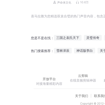
还狂丨霸榜奇幻多人剧
10.6万
声命体文化
喜马拉雅为您精选双袁合璧的热门声音内容，包含
三国之袁氏天下
灵璧传奇
您是不是在找：
末日之袁大总统
关门看四贱
雪林泽辰
神话版李白
关
热门搜索推荐：
重生之袁二公子
袁术天下
我是这样成为大富豪的
沧桑
云剪辑
开放平台
在线音频剪辑神器
对接海量精彩内容
关于我们
联系我
Copyright © 2012-