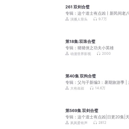
261 双剑合璧
专辑：
这个道士有点凶丨新民间老
丨道士不好惹作者新作
9.7万
演播人骨头
第18集:双珠合璧
专辑：
猪猪侠之功夫小英雄
2000
动漫世界影视
第40集 双狗合璧
专辑：
父与子新编3：暑期旅游季 |
笑话|睡前故事
14.6万
大有叔叔
第569集 双剑合璧
专辑：
这个道士有点凶|日更20集|
赊刀人作者|都市恐悬爽文|人气巅峰
2812
夙夙爱有声
脸|风水捉鬼