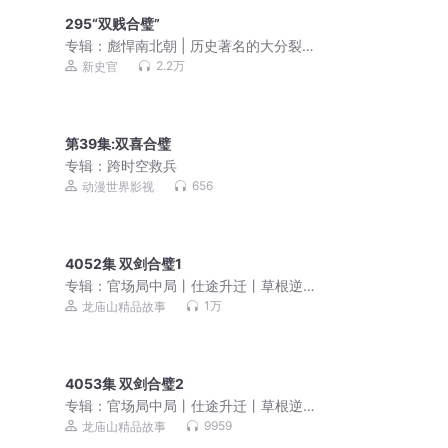
295“双贱合璧”
专辑：
彪悍南北朝 | 历史著名的大分裂
时代(每周一三五更新)
2.2万
新史官
第39集:双喜合璧
专辑：
跨时空救兵
656
动漫世界影视
4052集 双剑合璧1
专辑：
官场局中局丨仕途升迁丨草根逆
袭丨青云直上丨多人剧
1万
龙庙山精品故事
4053集 双剑合璧2
专辑：
官场局中局丨仕途升迁丨草根逆
袭丨青云直上丨多人剧
9959
龙庙山精品故事