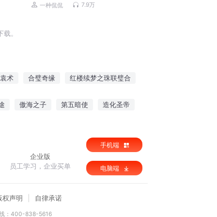
声剧
7.9万
一种侃侃
下载。
袁术
合璧奇缘
红楼续梦之珠联璧合
合
和氏璧传
真理之璧
途
傲海之子
第五暗使
造化圣帝
此世真有神明
手机端
企业版
员工学习，企业买单
电脑端
版权声明
自律承诺
：400-838-5616