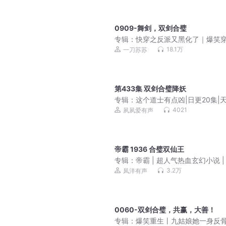
0909-舞剑，双剑合璧
专辑：
快穿之反派又黑化了｜爆笑
｜一刀苏苏多人剧
18.1万
一刀苏苏
第433集 双剑合璧降妖
专辑：
这个道士有点凶|日更20集|
赊刀人作者|都市恐悬爽文|人气巅峰
4021
夙夙爱有声
脸|风水捉鬼
帝霸 1936 合璧双仙王
专辑：
帝霸 | 超人气热血玄幻小说 | 
免费多人剧完整版
3.2万
凤洋有声
0060-双剑合璧，共赢，大善！
专辑：
爆笑重生丨九姑娘她一身反