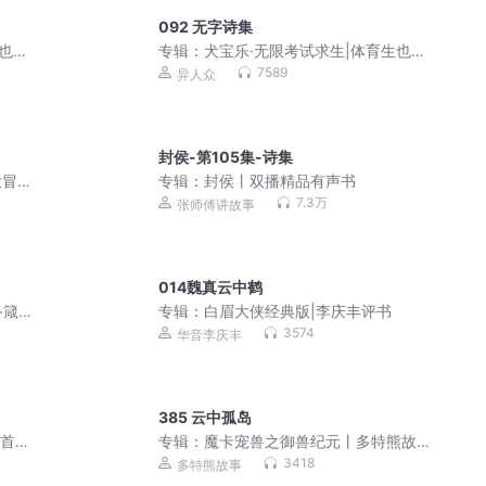
092 无字诗集
生也能
专辑：
犬宝乐·无限考试求生|体育生也能
逆袭学霸|千面世界
7589
异人众
封侯-第105集-诗集
大冒
专辑：
封侯丨双播精品有声书
7.3万
张师傅讲故事
014魏真云中鹤
+箴
专辑：
白眉大侠经典版|李庆丰评书
3574
华音李庆丰
385 云中孤岛
0首精
专辑：
魔卡宠兽之御兽纪元丨多特熊故
事丨白小轩·魔宠系列
3418
多特熊故事