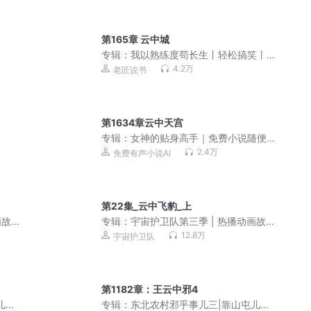
第165章 云中城
专辑：
我以熟练度苟长生丨轻松搞笑丨
极致苟道丨每天一门功法圆满兄弟篇丨
4.2万
老匠说书
多人有声剧
第1634章云中天宫
专辑：
女神的贴身高手｜免费小说随便
听｜美女爽文
2.4万
免费有声小说AI
第22集_云中飞豹_上
画故
专辑：
宇宙护卫队第三季 | 热播动画故
事
12.8万
宇宙护卫队
第1182章：王云中邪4
儿那
专辑：
东北农村邪乎事儿三|靠山屯儿那