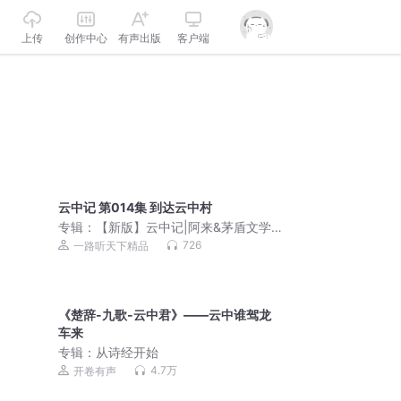
上传
创作中心
有声出版
客户端
云中记 第014集 到达云中村
专辑：
【新版】云中记|阿来&茅盾文学
奖|尘埃落定|畅销书
726
一路听天下精品
《楚辞-九歌-云中君》——云中谁驾龙
车来
专辑：
从诗经开始
4.7万
开卷有声