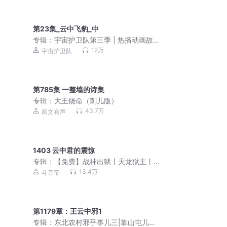
第23集_云中飞豹_中
专辑：
宇宙护卫队第三季 | 热播动画故
事
12万
宇宙护卫队
第785集 一整墙的诗集
专辑：
大王饶命（刺儿版）
43.7万
阅文有声
1403 云中君的震惊
专辑：
【免费】战神出狱丨天龙狱主丨
绝世天骄丨爆款上门龙婿
13.4万
斗音帝
第1179章：王云中邪1
专辑：
东北农村邪乎事儿三|靠山屯儿那