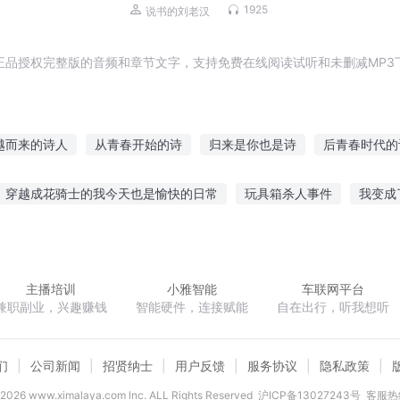
些出马仙儿|灵异悬疑
1925
说书的刘老汉
正品授权完整版的音频和章节文字，支持免费在线阅读试听和未删减MP3
越而来的诗人
从青春开始的诗
归来是你也是诗
后青春时代的
为你行诗
诗仙词圣
诗道成圣
歌者之诗
斗罗之诗仙斗罗
穿越成花骑士的我今天也是愉快的日常
玩具箱杀人事件
我变成
游三国之大汉征程
重生二郎神杨戬
剑斩风雷
高考结束成百亿
主播培训
小雅智能
车联网平台
兼职副业，兴趣赚钱
智能硬件，连接赋能
自在出行，听我想听
们
公司新闻
招贤纳士
用户反馈
服务协议
隐私政策
2026
www.ximalaya.com lnc. ALL Rights Reserved
沪ICP备13027243号
客服热线