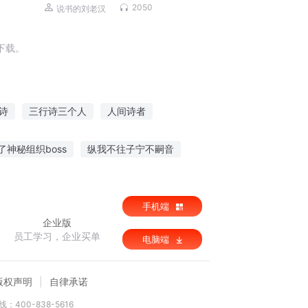
些出马仙儿|灵异悬疑
2050
说书的刘老汉
下载。
诗
三行诗三个人
人间诗者
这不是诗歌
诗龙在云天
诗歌人生
了神秘组织boss
纵我不往子宁不嗣音
神豪
网游之猎魔手传说
系统提示
手机端
企业版
员工学习，企业买单
电脑端
版权声明
自律承诺
：400-838-5616