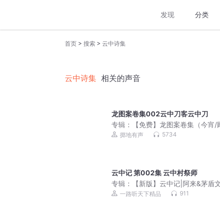
发现
分类
>
>
首页
搜索
云中诗集
云中诗集
相关的声音
龙图案卷集002云中刀客云中刀
专辑：
【免费】龙图案卷集（今宵/
领衔多人有声剧）| 探案
5734
掷地有声
云中记 第002集 云中村祭师
专辑：
【新版】云中记|阿来&茅盾
奖|尘埃落定|畅销书
911
一路听天下精品