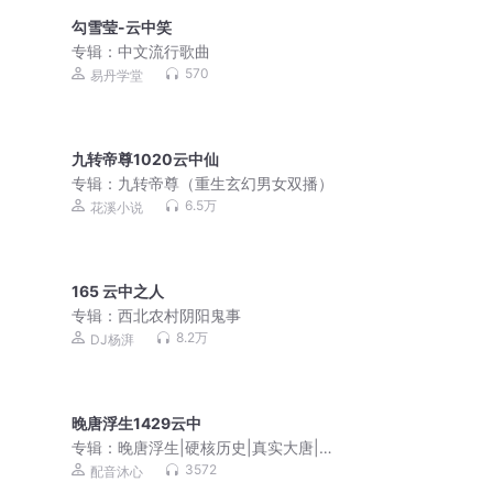
勾雪莹-云中笑
专辑：
中文流行歌曲
570
易丹学堂
九转帝尊1020云中仙
专辑：
九转帝尊（重生玄幻男女双播）
6.5万
花溪小说
165 云中之人
专辑：
西北农村阴阳鬼事
8.2万
DJ杨湃
晚唐浮生1429云中
专辑：
晚唐浮生|硬核历史|真实大唐|乱
世求生|VIP免费
3572
配音沐心