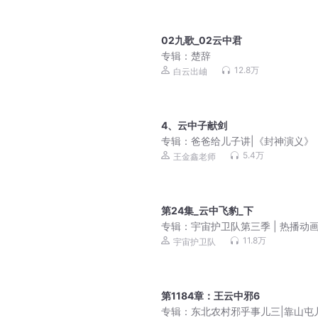
02九歌_02云中君
专辑：
楚辞
12.8万
白云出岫
4、云中子献剑
专辑：
爸爸给儿子讲|《封神演义》
5.4万
王金鑫老师
第24集_云中飞豹_下
专辑：
宇宙护卫队第三季 | 热播动
事
11.8万
宇宙护卫队
第1184章：王云中邪6
专辑：
东北农村邪乎事儿三|靠山屯