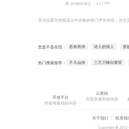
些出马仙儿|灵异悬疑
1760
说书的刘老汉
喜马拉雅为您精选云中诗集的热门声音内容，包含
若有所诗
诗人的情人
穿
您是不是在找：
水星情诗
我的魔女小诗诗
不凡仙传
三尺刀锋问青冥
热门搜索推荐：
我的诗词
诗与诗语
精神体成神就能改变世界
网
萌男笔记
修罗战尊
云剪辑
开放平台
在线音频剪辑神器
对接海量精彩内容
关于我们
联系我
Copyright © 2012-