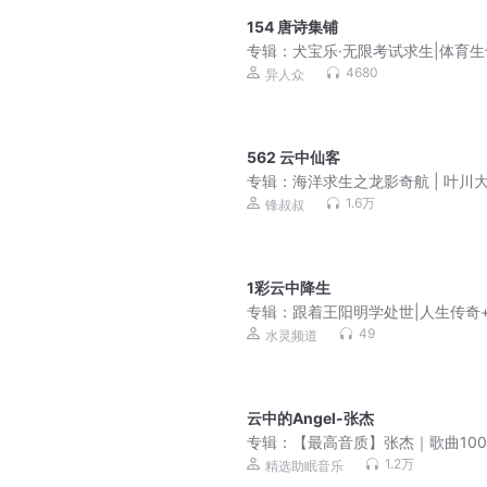
154 唐诗集铺
专辑：
犬宝乐·无限考试求生|体育
逆袭学霸|千面世界
4680
异人众
562 云中仙客
专辑：
海洋求生之龙影奇航 | 叶川
险 | 锋叔叔
1.6万
锋叔叔
1彩云中降生
专辑：
跟着王阳明学处世|人生传奇
言智慧+传习录精读
49
水灵频道
云中的Angel-张杰
专辑：
【最高音质】张杰｜歌曲10
选
1.2万
精选助眠音乐