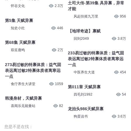
土司大传-第39集 具异禀，异常
怀谷文化
2.3万
才能
风起扶摇九万里
956
第5集 天赋异禀
知史小灶
446
【地球奇迹】禀赋
回到2049
3.8万
第68集 天赋异禀
双笙鹿鸣
2万
233易过敏的特禀体质：益气固
表远离过敏2特禀体质者离寒远
273易过敏的特禀体质：益气固
一点
表远离过敏2特禀体质者离寒远
中医养生大道
454
一点
食疗养生大讲堂
1059
第011章 天赋异禀
四毛刘1992
54
韩漫身材，天赋异禀
喜闻乐见能量站
82
龙抬头986天赋异禀
狗蛋说书
3.6万
您是不是在找：