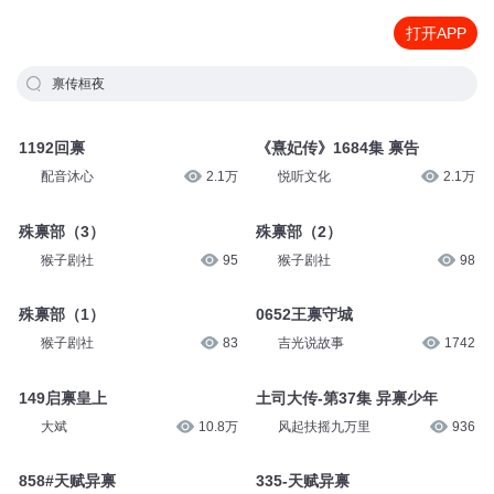
打开APP
禀传桓夜
1192回禀
《熹妃传》1684集 禀告
配音沐心
2.1万
悦听文化
2.1万
殊禀部（3）
殊禀部（2）
猴子剧社
95
猴子剧社
98
殊禀部（1）
0652王禀守城
猴子剧社
83
吉光说故事
1742
149启禀皇上
土司大传-第37集 异禀少年
大斌
10.8万
风起扶摇九万里
936
858#天赋异禀
335-天赋异禀