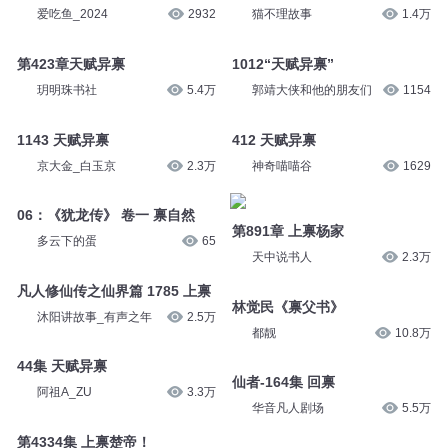
爱吃鱼_2024
2932
猫不理故事
1.4万
第423章天赋异禀
1012“天赋异禀”
玥明珠书社
5.4万
郭靖大侠和他的朋友们
1154
1143 天赋异禀
412 天赋异禀
京大金_白玉京
2.3万
神奇喵喵谷
1629
06：《犹龙传》 卷一 禀自然
第891章 上禀杨家
多云下的蛋
65
天中说书人
2.3万
凡人修仙传之仙界篇 1785 上禀
林觉民《禀父书》
沐阳讲故事_有声之年
2.5万
都靓
10.8万
44集 天赋异禀
仙者-164集 回禀
阿祖A_ZU
3.3万
华音凡人剧场
5.5万
第4334集 上禀楚帝！