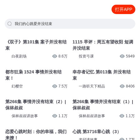
打开APP
我们的心跳爱并没结束
《双子》第101集 案子并没有结
1115 早评：周五有望收阳 短调
束
并没结束
白夜剧场
8.6万
投资弓课
5949
都市狂枭 1524 事情并没有结
幸存者记忆 第013集 并没有结
束！
束
幻樱空
7.5万
一路听天下精品
8406
第266集 事情并没有结束（2）|
第266集 事情并没有结束（1）|
保林叔叔
保林叔叔
保林叔叔讲故事
1.1万
保林叔叔讲故事
1.1万
恋爱心跳时刻：你的幸福，我们
心跳 第3716章心跳（3）
来撩！
老邱讲故事
1.7万