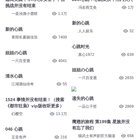
挑战并没有结束
冯名雨艾灸
1万
一壶浊酒小聋瞎
1.1万
新的心跳
新的心跳
人人娱乐
32
青雨长夏丽佳浩
7400
心跳时光
姐姐の心跳
真心1972
639
一只百变鹿
4041
姐姐の心跳
清水心跳
一只百变鹿
2835
江湖酒仙传奇
55
遗失的心跳
1524 事情并没有结束！（搜索
《都市狂枭》vip版收听更多）
一品公子哲
2869
幻樱空
13.1万
鹰翅的旅程 第199集 星族并没
有忘了我们
046 心跳
猫武士有声剧官方频道
658
五音有声
216