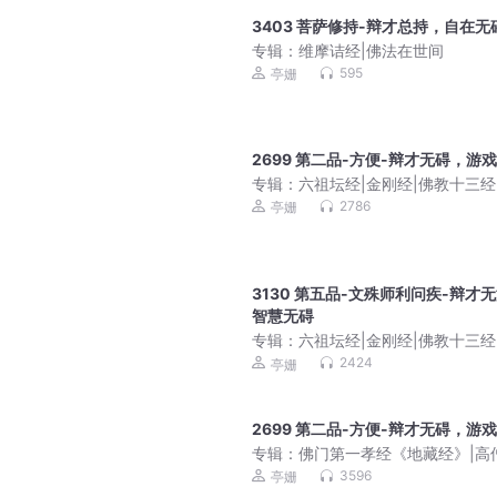
3403 菩萨修持-辩才总持，自在无
专辑：
维摩诘经|佛法在世间
595
亭姗
2699 第二品-方便-辩才无碍，游
专辑：
六祖坛经|金刚经|佛教十三经
读|即心即佛、顿悟成佛|慧能大师
2786
亭姗
3130 第五品-文殊师利问疾-辩才
智慧无碍
专辑：
六祖坛经|金刚经|佛教十三经
读|即心即佛、顿悟成佛|慧能大师
2424
亭姗
2699 第二品-方便-辩才无碍，游
专辑：
佛门第一孝经《地藏经》|高
的思维智慧|地藏菩萨的宏大誓愿
3596
亭姗