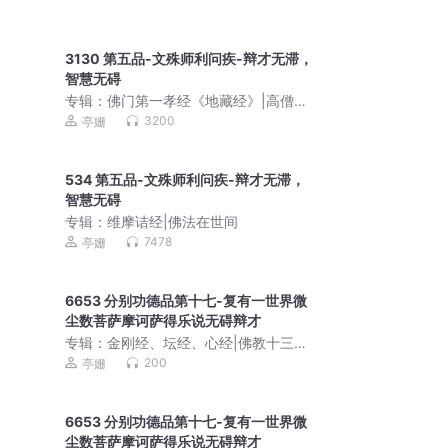
3130 第五品-文殊师利问疾-辩才无滞，
智慧无碍
专辑：
佛门第一孝经《地藏经》|高僧们
的思维智慧|地藏菩萨的宏大誓愿
3200
亭姗
534 第五品-文殊师利问疾-辩才无滞，
智慧无碍
专辑：
维摩诘经|佛法在世间
7478
亭姗
6653 分别功德品第十七-复有一世界微
尘数菩萨摩诃萨得乐说无碍辩才
专辑：
金刚经、坛经、心经|佛教十三经|
重点词语解读
200
亭姗
6653 分别功德品第十七-复有一世界微
尘数菩萨摩诃萨得乐说无碍辩才