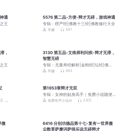
戏神通
5576 第二品-方便-辩才无碍，游戏神通
典之王
专辑：
楞严经|佛教十三经|佛教修行大全
541
亭姗
无滞，
3130 第五品-文殊师利问疾-辩才无滞，
智慧无碍
典之王
专辑：
无量寿经解析|金刚经|坛经|佛教
十三经|极乐世界的美好景象
653
亭姗
配
第1953章辩才无双
专辑：
女神的贴身高手｜免费小说随便
听｜美女爽文
》|
2.9万
免费有声小说AI
界微
6416 分别功德品第十七-复有一世界微
尘数菩萨摩诃萨得乐说无碍辩才