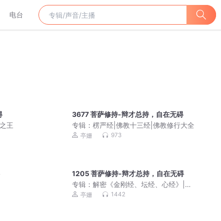
电台
碍
3677 菩萨修持-辩才总持，自在无碍
典之王
专辑：
楞严经|佛教十三经|佛教修行大全
973
亭姗
1205 菩萨修持-辩才总持，自在无碍
专辑：
解密《金刚经、坛经、心经》|佛
教十三经
1442
亭姗