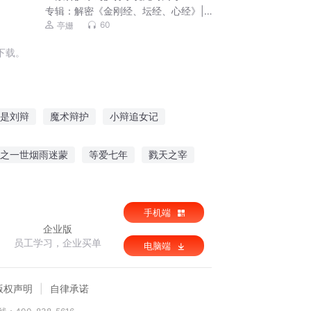
专辑：
解密《金刚经、坛经、心经》|佛
教十三经
60
亭姗
下载。
是刘辩
魔术辩护
小辩追女记
为英雄主义辩护
辩论社的日常
之一世烟雨迷蒙
等爱七年
戮天之宰
手机端
企业版
员工学习，企业买单
电脑端
版权声明
自律承诺