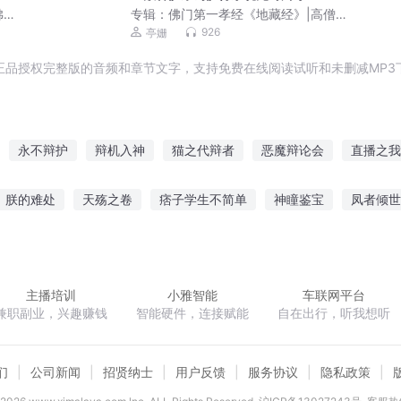
佛教
专辑：
佛门第一孝经《地藏经》|高僧们
的思维智慧|地藏菩萨的宏大誓愿
926
亭姗
正品授权完整版的音频和章节文字，支持免费在线阅读试听和未删减MP3
永不辩护
辩机入神
猫之代辩者
恶魔辩论会
直播之我
末皇子辩
无碍智能
相亲相碍
无罪辩护
九幽辩护人
朕的难处
天殇之卷
痞子学生不简单
神瞳鉴宝
凤者倾世
要催更
权倾贵女
天才律师
奉你繁花似锦
二次元大法师
主播培训
小雅智能
车联网平台
兼职副业，兴趣赚钱
智能硬件，连接赋能
自在出行，听我想听
们
公司新闻
招贤纳士
用户反馈
服务协议
隐私政策