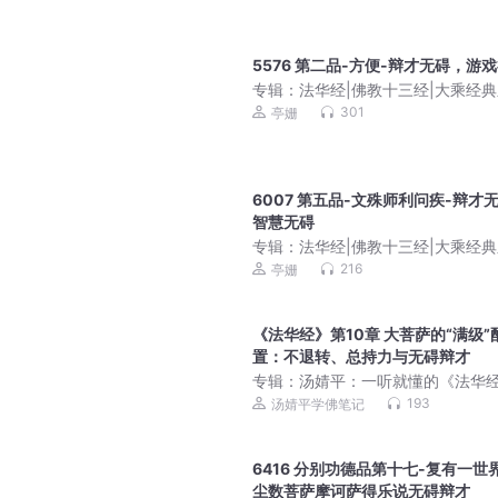
5576 第二品-方便-辩才无碍，游
专辑：
法华经|佛教十三经|大乘经
301
亭姗
6007 第五品-文殊师利问疾-辩才
智慧无碍
专辑：
法华经|佛教十三经|大乘经
216
亭姗
《法华经》第10章 大菩萨的“满级”
置：不退转、总持力与无碍辩才
专辑：
汤婧平：一听就懂的《法华经
生命觉醒必修课
193
汤婧平学佛笔记
6416 分别功德品第十七-复有一世
尘数菩萨摩诃萨得乐说无碍辩才