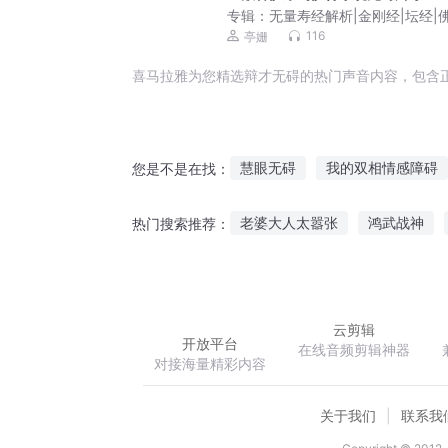
专辑：
无量寿经解析|金刚经|坛经|
十三经|极乐世界的美好景象
116
亭姗
喜马拉雅为您精选辩才无碍的热门声音内容，包含
慧眼无碍
我的双相情感障碍
您是不是在找：
仙路障碍多
善恶之辩
汉
老婆大人太嚣张
鸿武战神
热门搜索推荐：
汉末之我为刘辩
全职辩手
弃天逆少
怠惰骑士求求你不
云剪辑
开放平台
在线音频剪辑神器
对接海量精彩内容
关于我们
联系我