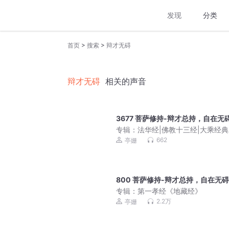
发现
分类
>
>
首页
搜索
辩才无碍
辩才无碍
相关的声音
3677 菩萨修持-辩才总持，自在无
专辑：
法华经|佛教十三经|大乘经
662
亭姗
800 菩萨修持-辩才总持，自在无碍
专辑：
第一孝经《地藏经》
2.2万
亭姗