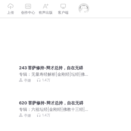
上传
创作中心
有声出版
客户端
243 菩萨修持-辩才总持，自在无碍
专辑：
无量寿经解析|金刚经|坛经|佛教
十三经
1.4万
亭姗
620 菩萨修持-辩才总持，自在无碍
专辑：
六祖坛经|金刚经|佛教十三经|解
读
1.4万
亭姗