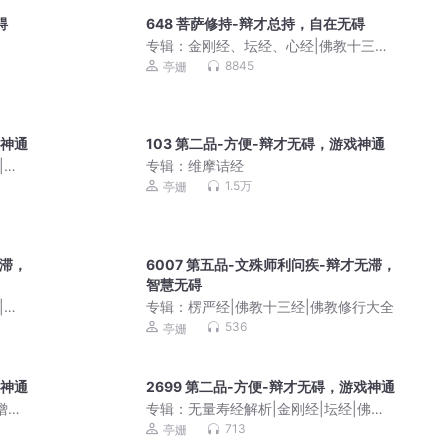
碍
648 菩萨修持-辩才总持，自在无碍
专辑：
金刚经、坛经、心经|佛教十三经|
重点词语解读
8845
亭姗
戏神通
103 第二品-方便-辩才无碍，游戏神通
|解
专辑：
维摩诘经
1.5万
亭姗
无滞，
6007 第五品-文殊师利问疾-辩才无滞，
智慧无碍
|解
专辑：
楞严经|佛教十三经|佛教修行大全
536
亭姗
戏神通
2699 第二品-方便-辩才无碍，游戏神通
僧们
专辑：
无量寿经解析|金刚经|坛经|佛教
十三经|极乐世界的美好景象
713
亭姗