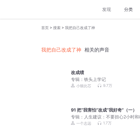
发现
分类
>
>
首页
搜索
我把自己改成了神
我把自己改成了神
相关的声音
改成绩
专辑：
铁头上学记
9.7万
小狼比芯
91 把“我害怕”改成“我好奇”（一）
专辑：
人生建议：不要担心2小时和
里以外的事丨活在当下
1.7万
一个志远