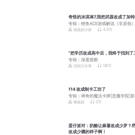
奇怪的冰淇淋7,我把武器改成了加特
专辑：
鲤鱼ACE游戏解说（非原创
4.3万
搞笑的小张
“把学历改成高中后，我终于找到了
专辑：
深度观察
1872
旧街口大爷
114 改成制卡工坊了
专辑：
神奇的魔法卡牌|恶魔学院|
界|奇幻冒险|锋叔叔
2万
锋叔叔
蛋仔派对：奶酪让麻薯改成少罗？昂
改成少骡的样子啊！