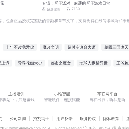
日常
专辑：
蛋仔派对 | 麻薯的蛋仔游戏日常
7130
麻薯蛋吖
容，包含正品授权完整版的音频和章节文字，支持免费在线阅读试听和未删
十年不改我爱你
魔改文明
超时空改命大师
越回三国改天
古剑改命
小仙要改行
魔王改世
修仙改命
重生之回改
无止境
异界花痴大少
都市之魔女
地球人纵横异世
王爷赖
游三国之大汉征程
亚特兰蒂斯降临
我是假面骑士王
北宋小货
束成百亿神豪
主播培训
小雅智能
车联网平台
兼职副业，兴趣赚钱
智能硬件，连接赋能
自在出行，听我想听
们
公司新闻
招贤纳士
用户反馈
服务协议
隐私政策
2026
www.ximalaya.com lnc. ALL Rights Reserved
沪ICP备13027243号
客服热线