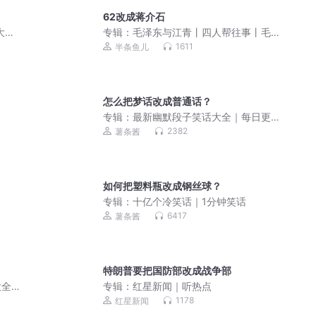
62改成蒋介石
大后
专辑：
毛泽东与江青丨四人帮往事丨毛
泽东晚年岁月丨伟人故事
1611
半条鱼儿
怎么把梦话改成普通话？
专辑：
最新幽默段子笑话大全｜每日更
新
2382
薯条酱
如何把塑料瓶改成钢丝球？
专辑：
十亿个冷笑话｜1分钟笑话
6417
薯条酱
特朗普要把国防部改成战争部
大全
专辑：
红星新闻｜听热点
1178
红星新闻