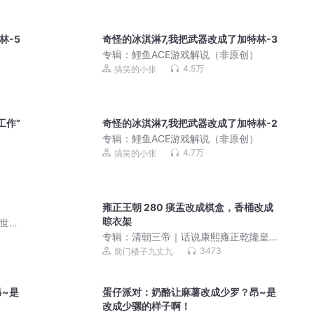
林-5
奇怪的冰淇淋7,我把武器改成了加特林-3
）
专辑：
鲤鱼ACE游戏解说（非原创）
4.5万
搞笑的小张
工作”
奇怪的冰淇淋7,我把武器改成了加特林-2
专辑：
鲤鱼ACE游戏解说（非原创）
4.7万
搞笑的小张
雍正王朝 280 痰盂改成棋盒，香桶改成
晾衣架
影世
专辑：
清朝三帝｜话说康熙雍正乾隆皇
帝｜康熙大帝雍正王朝十全天子｜趣说
3473
前门楼子九丈九
清史
~是
蛋仔派对：奶酪让麻薯改成少罗？昂~是
改成少骡的样子啊！