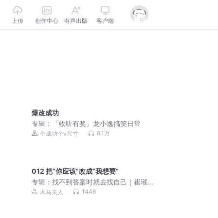
上传
创作中心
有声出版
客户端
爆改成功
专辑：
「收听有奖」龙小逸搞笑日常
8.1万
个成功个v尺寸
012 把“你应该”改成“我想要”
专辑：
找不到答案时就去找自己｜崔璀
倾囊相授86个人生心法｜杨天真、刘思
1448
木马夫人
远推荐