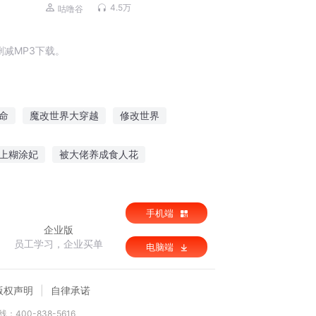
世界 | 马小川励志
4.5万
咕噜谷
减MP3下载。
命
魔改世界大穿越
修改世界
三国之改命
不改是青山
想好再改
上糊涂妃
被大佬养成食人花
郎
老奶奶的重生之路
手机端
企业版
员工学习，企业买单
电脑端
版权声明
自律承诺
：400-838-5616