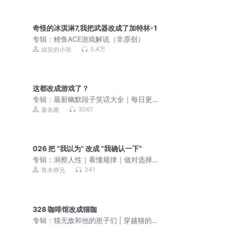
奇怪的冰淇淋7,我把武器改成了加特林-1
专辑：
鲤鱼ACE游戏解说（非原创）
5.4万
搞笑的小张
这都改成游戏了？
专辑：
最新幽默段子笑话大全｜每日更
新
3061
薯条酱
026 把 “我以为” 改成 “我确认一下”
专辑：
洞察人性｜看懂规律｜做对选择
｜规律到处世的底层逻辑
341
青木师兄
328 咖啡馆改成猫咖
专辑：
猫无敌和他的崽子们 | 穿越猫的