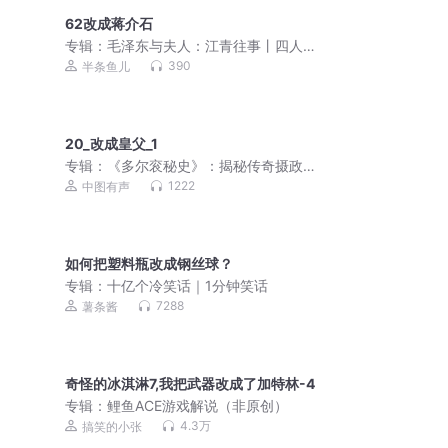
62改成蒋介石
专辑：
毛泽东与夫人：江青往事丨四人
帮往事丨毛泽东晚年生活
390
半条鱼儿
20_改成皇父_1
专辑：
《多尔衮秘史》：揭秘传奇摄政
王的荣耀与堕落
1222
中图有声
如何把塑料瓶改成钢丝球？
专辑：
十亿个冷笑话｜1分钟笑话
7288
薯条酱
奇怪的冰淇淋7,我把武器改成了加特林-4
专辑：
鲤鱼ACE游戏解说（非原创）
4.3万
搞笑的小张