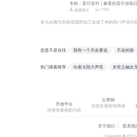
专辑：
蛋仔派对 | 麻薯的蛋仔游戏
7161
麻薯蛋吖
喜马拉雅为您精选我把自己改成了神的热门声音内
我有一个天命要改
不改的路
您是不是在找：
世界末世之我改命
魔改大明
向着太阳大声笑
末世之融合
热门搜索推荐：
男生改女生书
天命改天
领主大人不可能来自异界
网
小公子你媳妇又没了
高考结
云剪辑
开放平台
在线音频剪辑神器
对接海量精彩内容
关于我们
联系我
Copyright © 2012-