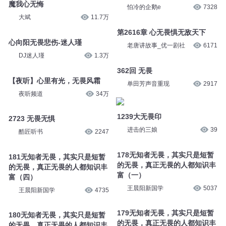
魔我心无悔
怕冷的企鹅e
7328
大斌
11.7万
第2616章 心无畏惧无敌天下
心向阳无畏悲伤-迷人瑾
老唐讲故事_优一剧社
6171
DJ迷人瑾
1.3万
362回 无畏
【夜听】心里有光，无畏风霜
单田芳声音重现
2917
夜听频道
34万
1239大无畏印
2723 无畏无惧
进击的三娘
39
酷匠听书
2247
178无知者无畏，其实只是短暂
181无知者无畏，其实只是短暂
的无畏，真正无畏的人都知识丰
的无畏，真正无畏的人都知识丰
富（一）
富（四）
王晨阳新国学
5037
王晨阳新国学
4735
179无知者无畏，其实只是短暂
180无知者无畏，其实只是短暂
的无畏，真正无畏的人都知识丰
的无畏，真正无畏的人都知识丰