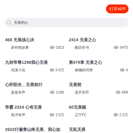
打开APP
无畏的心
468 无畏战心决
2414 无畏之心
多特熊故事
1923
酷匠听书
3475
九转帝尊1298我心无畏
第479章 无畏之心
花溪小说
5.6万
偷懒的河狸
0
心怀阳光，无畏前行
无畏契
嘉嘉有声
1190
是乔安昂
669
帝霸 2324 心有无畏
60无畏舰
凤洋有声
2.5万
辽宁FC
2.3万
2622行遍青山终无畏、我心如
无私无畏