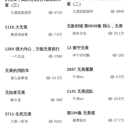
富（二）
富（三）
王晨阳新国学
4840
王晨阳新国学
4716
无敌剑域 第0849集 我心，无畏
1116.大无畏
阅米文化
25.1万
雅居讲故事
7.6万
13 留守无畏
1264 强大内心，方能无畏前行
伊个叩叩翻
182
一个志远
1590
2897 无畏重聚
无畏的消防车
干净oo
4.3万
童心故事屋
14.3万
1141 无畏战队
无知者无畏
干净oo
10.8万
帆大圣
368
第194集 无畏斋
3711 生死无畏
紫襟剧社
17.7万
六零一听书
5201