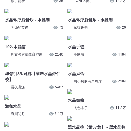
闯荡的英俊
73
紫襟说书
20
102-水晶篇
水晶手链
周文强财富教育咨询
2146
暮寒城
4484
华胥引85-君拂【翡翠水晶虾仁
水晶风铃
饺】
凯小厨的有声餐厅
2484
雪夜潇潇
5487
水晶姑娘
澈如水晶
肉包来了
11.3万
海潮明月
3.4万
黑水晶柱【第37集】 - 黑水晶柱
水晶光电
大中华寻宝记官方
6.7万
炒股养家上海陆家嘴
120
水晶的故事
1552集-水晶蝎
张婉琦丨爱之声
7359
烽岳
9866
38黑水晶