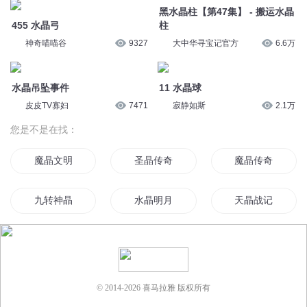
九转神晶
水晶明月
天晶战记
我是唐晶晶
黑晶传奇
水晶时代
水晶世界
战晶与晶能
天晶传奇
© 2014-
2026
喜马拉雅 版权所有
晶天神语
末世水晶之夜
异世界的圣晶灵师
药女晶晶
白晶尊主
元晶世界
水晶帝国
魔晶游记