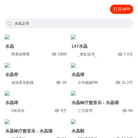
打开APP
水晶之华
水晶
147水晶
阿芙佳呀呀
1896
_老杜说书_
7.4万
水晶帘
水晶球
沫沫音乐剧场
26
小月姐姐FM
31.2万
水晶球
水晶钵疗愈音乐 - 水晶湖
mfc百合
4万
三七说书
60
水晶钵疗愈音乐 - 水晶湖
水晶鞋
猴子剧社
35
TONES音乐
18.3万
水晶钵疗愈音乐 - 水晶湖
水晶钵疗愈音乐 - 水晶湖