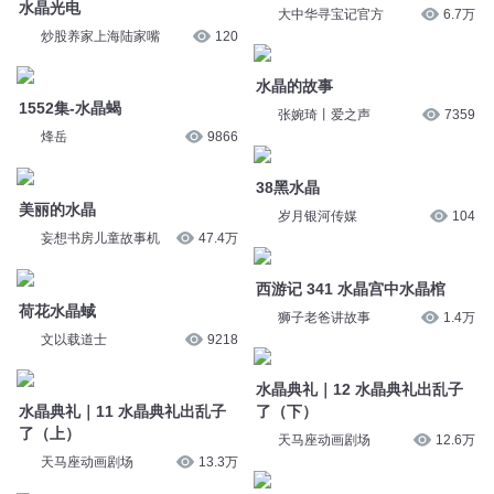
美丽的水晶
岁月银河传媒
104
妄想书房儿童故事机
47.4万
西游记 341 水晶宫中水晶棺
荷花水晶蜮
狮子老爸讲故事
1.4万
文以载道士
9218
水晶典礼｜12 水晶典礼出乱子
水晶典礼｜11 水晶典礼出乱子
了（下）
了（上）
天马座动画剧场
12.6万
天马座动画剧场
13.3万
黑水晶柱【第47集】 - 搬运水晶
455 水晶弓
柱
神奇喵喵谷
9327
大中华寻宝记官方
6.6万
水晶吊坠事件
11 水晶球
皮皮TV寡妇
7471
寂静如斯
2.1万
您是不是在找：
魔晶文明
圣晶传奇
魔晶传奇