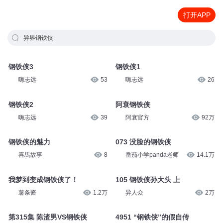
打开APP
异界钢铁侠
钢铁侠3
钢铁侠1
嗨志远
53
嗨志远
26
钢铁侠2
阿衰钢铁侠
嗨志远
39
阿衰官方
92万
钢铁侠的魅力
073 没脸的钢铁侠
喜馬故事
8
番茄小学panda老师
14.1万
我梦到变成钢铁侠了！
105 钢铁侠孙大头 上
薯条酱
1.2万
异人众
2万
第315集 陈渣男VS钢铁侠
4951 “钢铁侠”的假自传