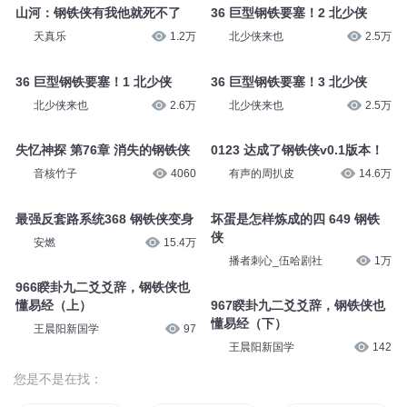
山河：钢铁侠有我他就死不了
36 巨型钢铁要塞！2 北少侠
天真乐
1.2万
北少侠来也
2.5万
36 巨型钢铁要塞！1 北少侠
36 巨型钢铁要塞！3 北少侠
北少侠来也
2.6万
北少侠来也
2.5万
失忆神探 第76章 消失的钢铁侠
0123 达成了钢铁侠v0.1版本！
音核竹子
4060
有声的周扒皮
14.6万
最强反套路系统368 钢铁侠变身
坏蛋是怎样炼成的四 649 钢铁
侠
安燃
15.4万
播者刺心_伍哈剧社
1万
966睽卦九二爻爻辞，钢铁侠也
懂易经（上）
967睽卦九二爻爻辞，钢铁侠也
懂易经（下）
王晨阳新国学
97
王晨阳新国学
142
您是不是在找：