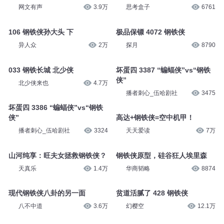
网文有声
3.9万
思考盒子
6761
106 钢铁侠孙大头 下
极品保镖 4072 钢铁侠
异人众
2万
探月
8790
033 钢铁长城 北少侠
坏蛋四 3387 “蝙蝠侠”vs“钢铁
侠”
北少侠来也
4.7万
播者刺心_伍哈剧社
3475
坏蛋四 3386 “蝙蝠侠”vs“钢铁
侠”
高达+钢铁侠=空中机甲！
播者刺心_伍哈剧社
3324
天天爱读
7万
山河纯享：旺夫女拯救钢铁侠？
钢铁侠原型，硅谷狂人埃里森
天真乐
1.4万
华商韬略
8874
现代钢铁侠八卦的另一面
贫道活腻了 428 钢铁侠
八不中道
3.6万
幻樱空
12.1万