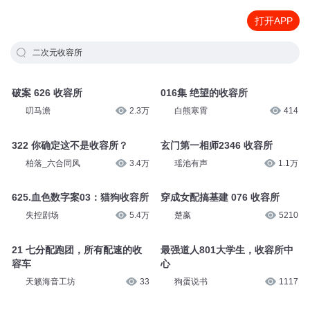
打开APP
二次元收容所
破案 626 收容所
016集 绝望的收容所
叨马澹
2.3万
白熊寒霄
414
322 你确定这不是收容所？
玄门第一相师2346 收容所
柏落_六合同风
3.4万
瑶池有声
1.1万
625.血色数字案03：猫狗收容所
穿成女配搞基建 076 收容所
失控剧场
5.4万
楚嬴
5210
21 七分配跑团，所有配速的收
最强道人801大学生，收容所中
容车
心
天籁海音工坊
33
狗蛋说书
1117