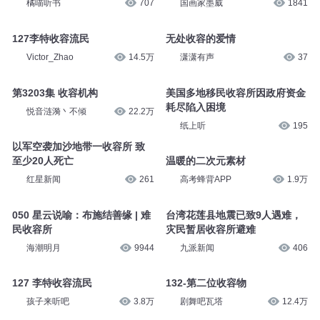
橘喵听书
707
国画家墨威
1841
127李特收容流民
无处收容的爱情
Victor_Zhao
14.5万
潇潇有声
37
第3203集 收容机构
美国多地移民收容所因政府资金
耗尽陷入困境
悦音涟漪丶不倾
22.2万
纸上听
195
以军空袭加沙地带一收容所 致
至少20人死亡
温暖的二次元素材
红星新闻
261
高考蜂背APP
1.9万
050 星云说喻：布施结善缘 | 难
台湾花莲县地震已致9人遇难，
民收容所
灾民暂居收容所避难
海潮明月
9944
九派新闻
406
127 李特收容流民
132-第二位收容物
孩子来听吧
3.8万
剧舞吧瓦塔
12.4万