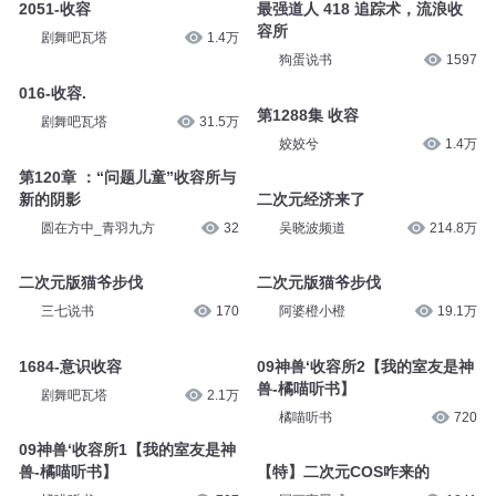
2051-收容
最强道人 418 追踪术，流浪收
容所
剧舞吧瓦塔
1.4万
狗蛋说书
1597
016-收容.
第1288集 收容
剧舞吧瓦塔
31.5万
姣姣兮
1.4万
第120章 ：“问题儿童”收容所与
新的阴影
二次元经济来了
圆在方中_青羽九方
32
吴晓波频道
214.8万
二次元版猫爷步伐
二次元版猫爷步伐
三七说书
170
阿婆橙小橙
19.1万
1684-意识收容
09神兽‘收容所2【我的室友是神
兽-橘喵听书】
剧舞吧瓦塔
2.1万
橘喵听书
720
09神兽‘收容所1【我的室友是神
兽-橘喵听书】
【特】二次元COS咋来的