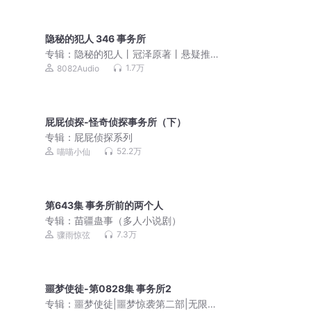
隐秘的犯人 346 事务所
专辑：
隐秘的犯人丨冠泽原著丨悬疑推
理丨犯罪丨多人有声剧
1.7万
8082Audio
屁屁侦探-怪奇侦探事务所（下）
专辑：
屁屁侦探系列
52.2万
喵喵小仙
第643集 事务所前的两个人
专辑：
苗疆蛊事（多人小说剧）
7.3万
骤雨惊弦
噩梦使徒-第0828集 事务所2
专辑：
噩梦使徒|噩梦惊袭第二部|无限