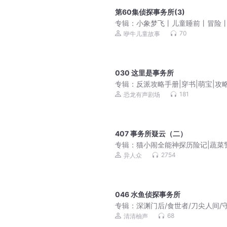
第60集侦探事务所(3)
专辑：
小象梦飞丨儿童睡前丨冒险
通动画丨幽默治愈
70
咿牛儿童故事
030 这里是事务所
专辑：
反派攻略手册|穿书|萌宝|攻
派|虐渣|女强
181
恐龙有声剧场
407 事务所疑云（二）
专辑：
猫小闹全能神探历险记|蔬菜
少年版
2754
异人众
046 水鱼侦探事务所
专辑：
深渊门后/食世者/刀尖人间/
大夏夜/刃口向神
68
清清柚声