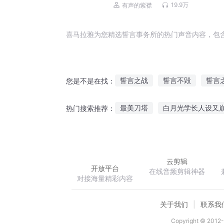
团队作品 | 都市热血多人有声剧
19.9万
有声的紫襟
喜马拉雅为您精选誓言事务所的热门声音内容，包
誓言之战
誓言不毁
誓言
您是不是在找：
风的誓言
宠物小精灵龙之誓
最美刀塔
白月光学长人设又
热门搜索推荐：
重生真爱誓言
空城计之誓言
娇妻火辣辣黑客老公别太狂
云剪辑
开放平台
在线音频剪辑神器
对接海量精彩内容
关于我们
联系我
Copyright © 2012-