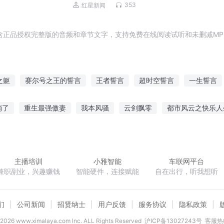
353
红星新闻
含正品授权完整版的音频和章节文字，支持免费在线阅读试听和未删减MP
之躯
赛尔号之王的誓言
王者誓言
超时空誓言
一生誓言
言
血誓之永恒的誓言
天誓诺言
誓言下的谎言
誓言魔咒
崩了
重生最强傲妻
我本风骚
云剑飘零
都市风云之快乐人
山
邪王丑妃
斗罗大陆之十八连城
我只是想做回自己
凌云山雾海
主播培训
小雅智能
车联网平台
兼职副业，兴趣赚钱
智能硬件，连接赋能
自在出行，听我想听
们
公司新闻
招贤纳士
用户反馈
服务协议
隐私政策
2026
www.ximalaya.com lnc. ALL Rights Reserved
沪ICP备13027243号
客服热线