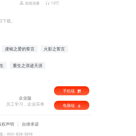
流|老猫演播领衔多人有声剧
1.8万
老猫演播
3下载。
虔铭之爱的誓言
火影之誓言
剑之誓言
荆棘与誓言
誓言守护
生
重生之浪迹天涯
道佛一体
剑斩风雷
悟道归一
手机端
企业版
员工学习，企业买单
电脑端
版权声明
自律承诺
：400-838-5616