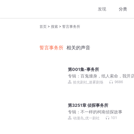
发现
分类
>
>
首页
搜索
誓言事务所
誓言事务所
相关的声音
第001集-事务所
专辑：
百鬼缠身，纸人索命，我开
神符|现代灵异悬疑|纯爱双男主|VI
9686
拾光剧社_迷雾剧场
第3251章 侦探事务所
专辑：
不一样的柯南侦探故事
101
动漫岛_优一剧社