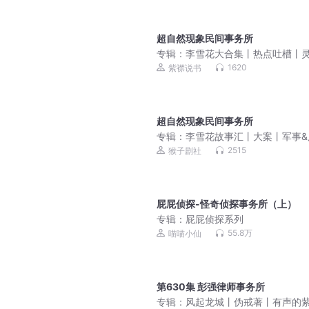
超自然现象民间事务所
专辑：
李雪花大合集丨热点吐槽丨
鬼故事丨大案纪实丨免费
1620
紫襟说书
超自然现象民间事务所
专辑：
李雪花故事汇丨大案丨军事&
丨未解之谜丨免费听
2515
猴子剧社
屁屁侦探-怪奇侦探事务所（上）
专辑：
屁屁侦探系列
55.8万
喵喵小仙
第630集 彭强律师事务所
专辑：
风起龙城丨伪戒著丨有声的