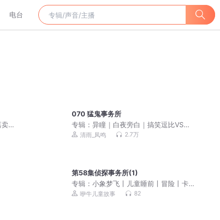
电台
070 猛鬼事务所
店卖
专辑：
异瞳｜白夜旁白｜搞笑逗比VS恐
P免费
怖拉扯｜清雨✖道玄
2.7万
清雨_凤鸣
第58集侦探事务所(1)
专辑：
小象梦飞丨儿童睡前丨冒险丨卡
通动画丨幽默治愈
82
咿牛儿童故事