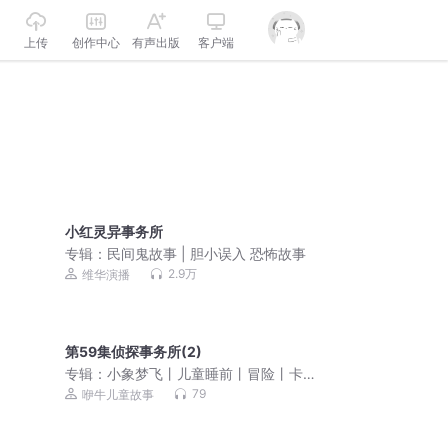
上传
创作中心
有声出版
客户端
小红灵异事务所
专辑：
民间鬼故事 | 胆小误入 恐怖故事
2.9万
维华演播
第59集侦探事务所(2)
专辑：
小象梦飞丨儿童睡前丨冒险丨卡
通动画丨幽默治愈
79
咿牛儿童故事