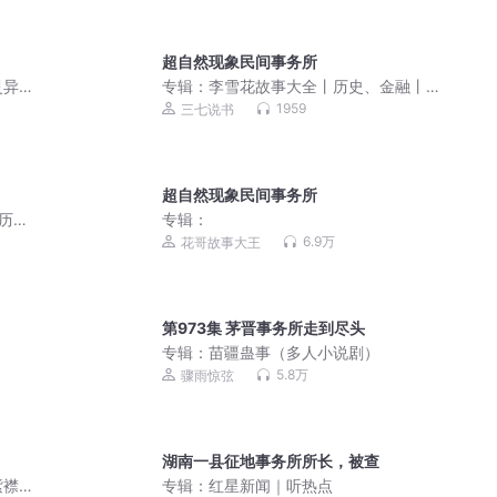
超自然现象民间事务所
灵异
专辑：
李雪花故事大全丨历史、金融丨
政治、军事丨社会现象
1959
三七说书
超自然现象民间事务所
历史
专辑：
6.9万
花哥故事大王
第973集 茅晋事务所走到尽头
专辑：
苗疆蛊事（多人小说剧）
5.8万
骤雨惊弦
湖南一县征地事务所所长，被查
紫襟
专辑：
红星新闻｜听热点