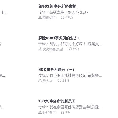
第963集 事务所的去留
丨卡
专辑：
苗疆蛊事（多人小说剧）
5.8万
骤雨惊弦
探险0981事务所的业务1
略反
专辑：
胡说，我可是个好粽！|搞笑灵异|
全本免费
550
火火很香_九星
408 事务所疑云（三）
警长
专辑：
猫小闹全能神探历险记|蔬菜警长
少年版
2813
异人众
133集 事务所的新员工
守墓
专辑：
我在泰国开佛牌店那些年|悬疑灵
异｜恐怖惊悚
44
翎昀有声