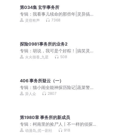
第034集 玄学事务所
专辑：
我看事儿续命的那些年|灵异搞笑|
智商在线
7368
灵宿有声
探险0981事务所的业务2
专辑：
胡说，我可是个好粽！|搞笑灵异|
全本免费
508
火火很香_九星
406 事务所疑云（一）
专辑：
猫小闹全能神探历险记|蔬菜警长
少年版
2807
异人众
第1980章 事务所的新成员
专辑：
柯南里的捡尸人丨不一样的侦探
故事
918
动漫岛_优一剧社