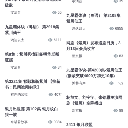
零清音
35
破敌
零清音
55
九星霸体诀（粤语） 第3108集
紫川仙王
九星霸体诀（粤语） 第2918集
鸿达以太
6855
紫川仙王
鸿达以太
6111
网剧《紫川》发布追剧日历，3
月13日会员收官
第8集：紫川秀找到杨明华反叛
新京报
83
证据
零清音
34
九星霸体诀-第4203集-紫川仙王
(播放突破4600万加更10集)
第3221集 祁颢和靳紫川 【搜新
灿林有声
1.5万
书：民间诡闻实录】
有声的紫襟
40万
杨旭文、刘宇宁、张铭恩主演网
剧《紫川》空降播出
银月出世篇 第102集 银月纹白
新京报
88
狼一族
奇喵君故事
9384
2411 银月联盟