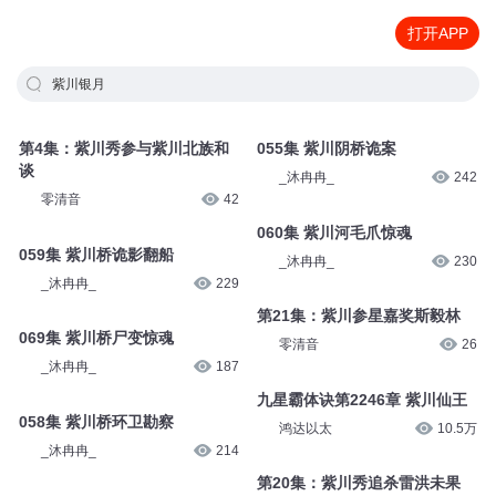
打开APP
紫川银月
第4集：紫川秀参与紫川北族和
055集 紫川阴桥诡案
谈
_沐冉冉_
242
零清音
42
060集 紫川河毛爪惊魂
059集 紫川桥诡影翻船
_沐冉冉_
230
_沐冉冉_
229
第21集：紫川参星嘉奖斯毅林
069集 紫川桥尸变惊魂
零清音
26
_沐冉冉_
187
九星霸体诀第2246章 紫川仙王
058集 紫川桥环卫勘察
鸿达以太
10.5万
_沐冉冉_
214
第20集：紫川秀追杀雷洪未果