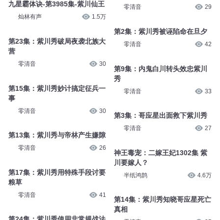
九星霸体诀-第3985集-紫川仙王
零清音
29
灿林有声
1.5万
第2集：紫川秀被诬陷命在旦夕
第23集：紫川秀破局夜袭北族大
零清音
42
营
零清音
30
第9集：内鬼白川转头效忠紫川
秀
第15集：紫川秀妙计搞定征兵一
零清音
33
事
零清音
30
第3集：哥应星出面救下紫川秀
零清音
27
第13集：紫川秀与帝林产生嫌隙
零清音
26
神王毒宠：二嫁王妃1302集 紫
川要嫁人？
第17集：紫川秀用特殊手段讨要
半纸鸿鹊
4.6万
粮草
零清音
41
第14集：紫川秀知晓哥应星死亡
真相
第24集：紫川秀使用非常规战法