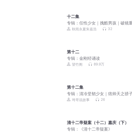
十二集
专辑：
任性少女｜拽酷男孩｜破镜
的现代言情故事
32
秋雨永夏朱嘉浩
第十二
专辑：
金刚经诵读
89.9万
望竹阁
第十二集
专辑：
清冷坚韧少女｜痞帅天之骄子,
愈救赎与双向奔赴的久别重逢
26
垮哥说故事
清十二帝疑案（十二）嘉庆（下）
专辑：
《清十二帝疑案》