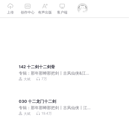
上传
创作中心
有声出版
客户端
142 十二剑十二剑骨
专辑：
那年那蝉那把剑丨古风仙侠&江湖
权谋&大斌不想工作室多人有声剧
7万
大斌
030 十二龙门十二剑
专辑：
那年那蝉那把剑丨古风仙侠丨江
湖权谋丨大斌监制丨多人有声剧
19.4万
大斌