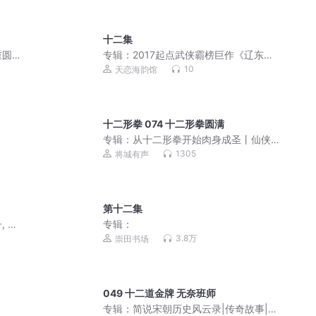
十二集
重圆
专辑：
2017起点武侠霸榜巨作《辽东豪
侠传》AI永久免费
10
天恋海韵馆
十二形拳 074 十二形拳圆满
专辑：
从十二形拳开始肉身成圣丨仙侠
玄幻丨异世大陆丨多人有声剧
1305
将城有声
第十二集
 治
专辑：
3.8万
崇田书场
049 十二道金牌 无奈班师
专辑：
简说宋朝历史风云录|传奇故事|精