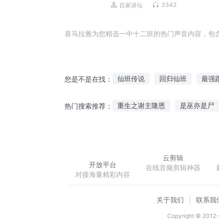
3342
百家讲坛
喜马拉雅为您精选一中十二班的热门声音内容，包
仙班传说
回归仙班
最强
您是不是在找：
上班十年
第一仙班传人
重生之谢主隆恩
是巫亦是尸
热门搜索推荐：
同班的你
啊班长大人
青
弃天逆少
陌路流年里的无效
云剪辑
开放平台
在线音频剪辑神器
对接海量精彩内容
关于我们
联系我
Copyright © 2012-