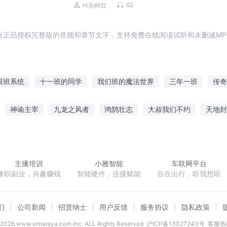
彩上瘾|大历史|大语文|历史脉络
62
Hi别样红
含正品授权完整版的音频和章节文字，支持免费在线阅读试听和未删减MP
跟班系统
十一班的同学
我们班的魔法世界
三年一班
传奇
班长的爱情
班上只有我一个男生
来火十一班
初中班长日记
神谕主宰
九龙之风者
鸿鹄壮志
大叔我们不约
天地封
春末班车
信
青春在进行
水妖王传
冰河纪传说
主播培训
小雅智能
车联网平台
兼职副业，兴趣赚钱
智能硬件，连接赋能
自在出行，听我想听
们
公司新闻
招贤纳士
用户反馈
服务协议
隐私政策
2026
www.ximalaya.com lnc. ALL Rights Reserved
沪ICP备13027243号
客服热线