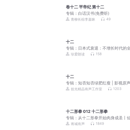
卷十二 平帝纪 第十二
专辑：
白话汉书(免费听)
49
青柳长棕李嘉昧
十二
专辑：
日本式衰退：不增长时代的
避坑指南 袁璐
158
珍爱朗读
十二
专辑：
知否知否绿肥红瘦 | 影视原声 
视原声
1203
拾光精品有声工作室
十二形拳 012 十二形拳
专辑：
从十二形拳开始肉身成圣丨
玄幻丨异世大陆丨多人有声剧
1849
将城有声