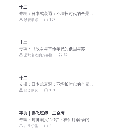
十二
专辑：
日本式衰退：不增长时代的全景
避坑指南 袁璐
157
珍爱朗读
十二
专辑：
《战争与革命年代的俄国与苏
联》照见世界洞达学E93
52
眉坞老农的万卷楼
十二
专辑：
日本式衰退：不增长时代的全景
避坑指南 袁璐
121
珍爱朗读
事典｜岳飞班师十二金牌
专辑：
封神演义120讲：神仙打架·争的
是人间权力
4
吉生学堂