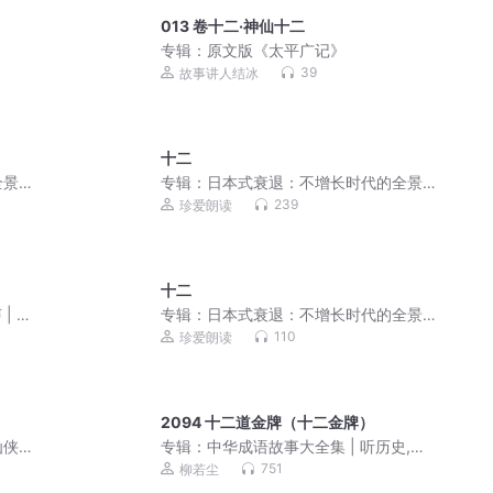
013 卷十二·神仙十二
专辑：
原文版《太平广记》
39
故事讲人结冰
十二
全景
专辑：
日本式衰退：不增长时代的全景
避坑指南 袁璐
239
珍爱朗读
十二
| 电
专辑：
日本式衰退：不增长时代的全景
避坑指南 袁璐
110
珍爱朗读
2094 十二道金牌（十二金牌）
仙侠
专辑：
中华成语故事大全集 | 听历史,学
成语,一举两得
751
柳若尘