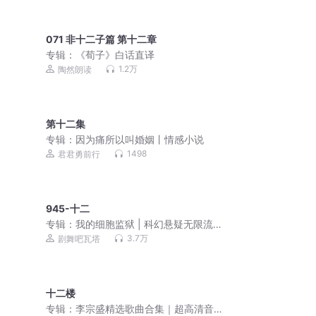
071 非十二子篇 第十二章
专辑：
《荀子》白话直译
1.2万
陶然朗读
第十二集
专辑：
因为痛所以叫婚姻丨情感小说
1498
君君勇前行
945-十二
专辑：
我的细胞监狱 | 科幻悬疑无限流 |
3D精品多人剧
3.7万
剧舞吧瓦塔
十二楼
专辑：
李宗盛精选歌曲合集｜超高清音