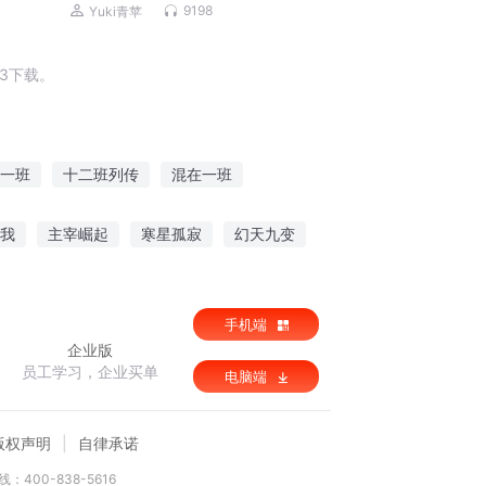
质｜必备歌单
9198
Yuki青苹
3下载。
一班
十二班列传
混在一班
我的班长是王者
美女班的男班长
我
主宰崛起
寒星孤寂
幻天九变
手机端
企业版
员工学习，企业买单
电脑端
版权声明
自律承诺
：400-838-5616