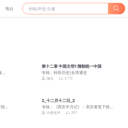
电台
第十二章 中国文明1 隋朝统一中国
版丨
专辑：
聆听历史|全球通史
3.7万
漪泓
2_十二月十二日_2
下惊
专辑：
《西安半月记》：亲历者笔下惊
心动魄的西安事变！
267
中图有声