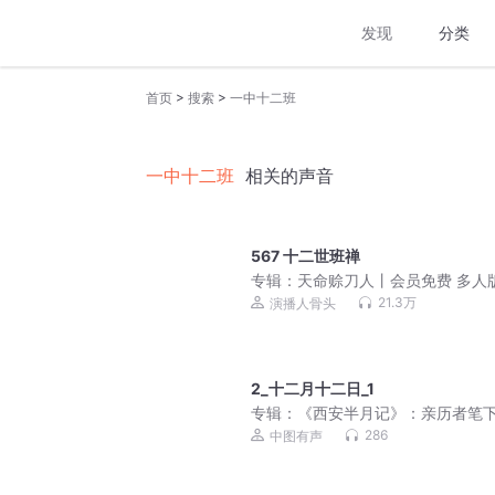
发现
分类
>
>
首页
搜索
一中十二班
一中十二班
相关的声音
567 十二世班禅
专辑：
天命赊刀人丨会员免费 多人
奇门秘书丨道士风水丨
21.3万
演播人骨头
2_十二月十二日_1
专辑：
《西安半月记》：亲历者笔
心动魄的西安事变！
286
中图有声