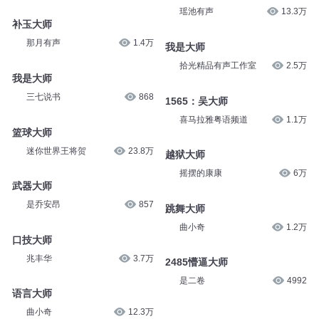
瑶池有声
13.3万
补玉大师
那月有声
1.4万
我是大师
拾光精品有声工作室
2.5万
我是大师
三七说书
868
1565：吴大师
喜马拉雅粤语频道
1.1万
篮球大师
迷你世界王将贺
23.8万
越狱大师
摇摆的康康
6万
武器大师
是乔安昂
857
跳舞大师
曲小奇
1.2万
口技大师
兆丰华
3.7万
2485懵逼大师
是二卷
4992
语言大师
曲小奇
12.3万