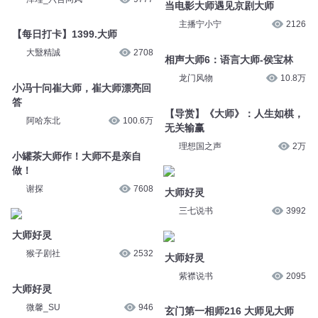
当电影大师遇见京剧大师
主播宁小宁
2126
【每日打卡】1399.大师
大毉精誠
2708
相声大师6：语言大师-侯宝林
龙门风物
10.8万
小冯十问崔大师，崔大师漂亮回
答
【导赏】《大师》：人生如棋，
阿哈东北
100.6万
无关输赢
理想国之声
2万
小罐茶大师作！大师不是亲自
做！
谢探
7608
大师好灵
三七说书
3992
大师好灵
猴子剧社
2532
大师好灵
紫襟说书
2095
大师好灵
微馨_SU
946
玄门第一相师216 大师见大师