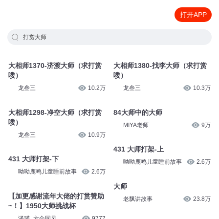
打开APP
打赏大师
大相师1370-济渡大师（求打赏
大相师1380-找李大师（求打赏
喽）
喽）
龙叁三
10.2万
龙叁三
10.3万
大相师1298-净空大师（求打赏
84大师中的大师
喽）
MIYA老师
9万
龙叁三
10.9万
431 大师打架-上
431 大师打架-下
呦呦鹿鸣儿童睡前故事
2.6万
呦呦鹿鸣儿童睡前故事
2.6万
大师
【加更感谢流年大佬的打赏赞助
老飘讲故事
23.8万
~！】1950大师挑战杯
泽瑾_六合同风
9777