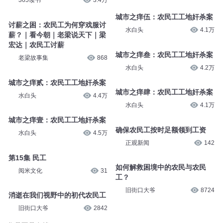
365读书
3.4万
城市之痒伍：农民工工地奸杀案
讨薪之困：农民工为何穿戏服讨
水白头
4.1万
薪？｜看今朝｜老梁说天下｜梁
宏达｜农民工讨薪
城市之痒叁：农民工工地奸杀案
老梁故事集
868
水白头
4.2万
城市之痒贰：农民工工地奸杀案
城市之痒肆：农民工工地奸杀案
水白头
4.4万
水白头
4.1万
城市之痒壹：农民工工地奸杀案
确保农民工按时足额领到工资
水白头
4.5万
正观新闻
142
第15集 民工
如何解救困境中的农民与农民
阅米文化
31
工？
旧街口大爷
8724
消逝在我们视野中的初代农民工
旧街口大爷
2842