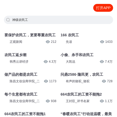
打开APP
神级农民工
要保护农民工，更要尊重农民工
166 农民工
正观新闻
212
先读
1433
农民工返乡潮
小偷、杀手和农民工
韩秀云讲经济
4.3万
大凯说
7.4万
做产品的都是农民工
问鼎2586·隆民更，农民工
陈昌文创业商学院_二
1173
有声的骆驼_骆驼
728
每个生意都有农民工
664农民工的工资不能拖2
陈昌文创业商学院_二
938
王封臣_评书名家
1.1万
664农民工的工资不能拖1
“春暖农民工”行动送温暖，最美