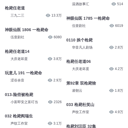
温酒故事汇
514
枪毙任老道
三九二三
13.3万
神眼仙医 1785 一枪毙命
伍壹剧社
6019
神眼仙医 1806 一枪毙命
伍壹剧社
6080
0110 挨个枪毙
华音凡人剧场
2.8万
枪毙任老道14
大庆老坏蛋
3.8万
枪毙任老道06
大庆老坏蛋
4.2万
玩意儿 191 一枪毙命
涩谷余音
2.9万
第92章 双枪毙猞
凌朝云
1.8万
013-险些被枪毙
小富即安之富叮当
2326
033 枪毙杜笑山
声纹工作室
4.9万
032 枪毙阎瑞生
声纹工作室
3.1万
枪毙刘汉臣 32集