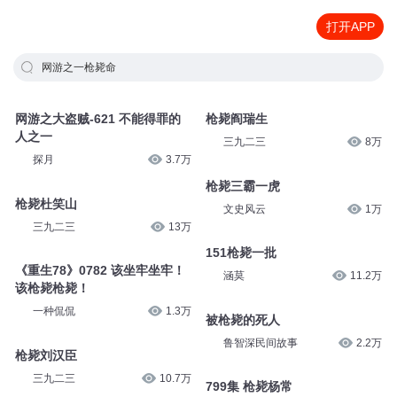
打开APP
网游之一枪毙命
网游之大盗贼-621 不能得罪的
枪毙阎瑞生
人之一
三九二三
8万
探月
3.7万
枪毙三霸一虎
枪毙杜笑山
文史风云
1万
三九二三
13万
151枪毙一批
《重生78》0782 该坐牢坐牢！
涵莫
11.2万
该枪毙枪毙！
一种侃侃
1.3万
被枪毙的死人
鲁智深民间故事
2.2万
枪毙刘汉臣
三九二三
10.7万
799集 枪毙杨常