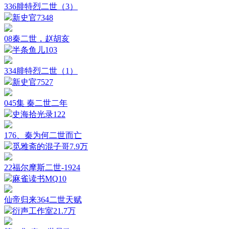
336腓特烈二世（3）
新史官
7348
08秦二世，赵胡亥
半条鱼儿
103
334腓特烈二世（1）
新史官
7527
045集 秦二世二年
史海拾光录
122
176、秦为何二世而亡
觅雅斋的混子哥
7.9万
22福尔摩斯二世-1924
麻雀读书MQ
10
仙帝归来364二世天赋
衍声工作室
21.7万