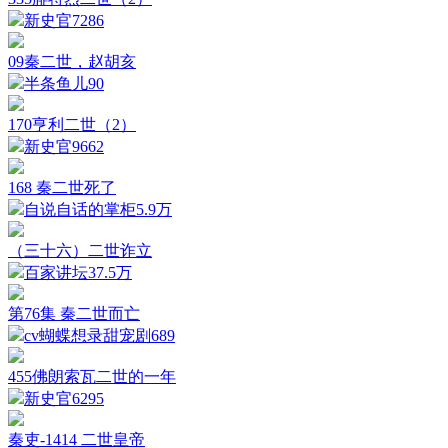
新史官
7286
09秦二世，赵胡亥
半条鱼儿
90
170亨利二世（2）
新史官
9662
168 秦二世死了
自说自话的掌柜
5.9万
（三十六）二世诈立
百家讲坛
37.5万
第76集 秦二世而亡
cv蝴蝶想录甜宠剧
689
455佛朗索瓦二世的一年
新史官
6295
秦吏-1414 二世皇帝