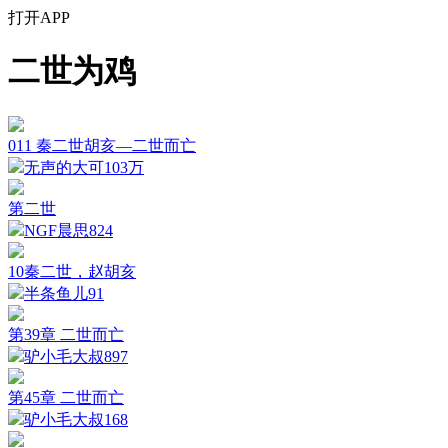
打开APP
二世为鸡
011 秦二世胡亥—二世而亡
无声的大可
103万
第二世
NGF晨思
824
10秦二世，赵胡亥
半条鱼儿
91
第39章 二世而亡
驴小毛大叔
897
第45章 二世而亡
驴小毛大叔
168