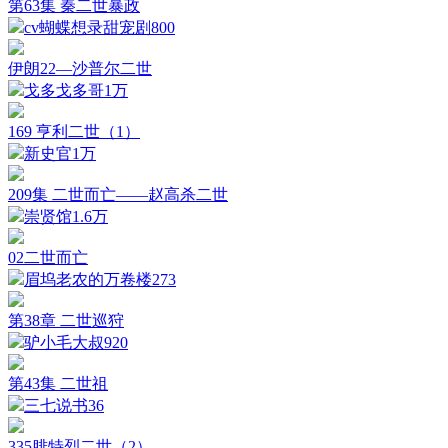
第63集 秦二世暴政
cv蝴蝶想录甜宠剧
800
伊朗22—沙普尔二世
戈多戈多哥
1万
169 亨利二世（1）
新史官
1万
209集 二世而亡——赵高杀二世
崇贤馆
1.6万
02二世而亡
眉坞老农的万卷楼
273
第38章 二世巡狩
驴小毛大叔
920
第43集 二世祖
三七说书
36
335腓特烈二世（2）