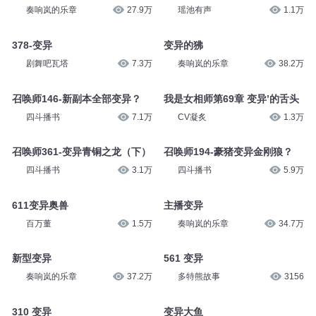
奏响岚的乐章
27.9万
瑶池有声
1.1万
378-变异
变异的狒
剧舞吧瓦塔
7.3万
奏响岚的乐章
38.2万
召唤师146-新副本全部变异？
我是女相师第69章 变异’的舌头
四斗播书
7.1万
CV凝炙
1.3万
召唤师361-变异青铜之龙（下）
召唤师194-豪猪变异金刚狼？
四斗播书
3.1万
四斗播书
5.9万
611变异奥兽
主播变异
百万董
1.5万
奏响岚的乐章
34.7万
新型变异
561 变异
奏响岚的乐章
37.2万
多特熊故事
3156
310 变异
变异大鱼