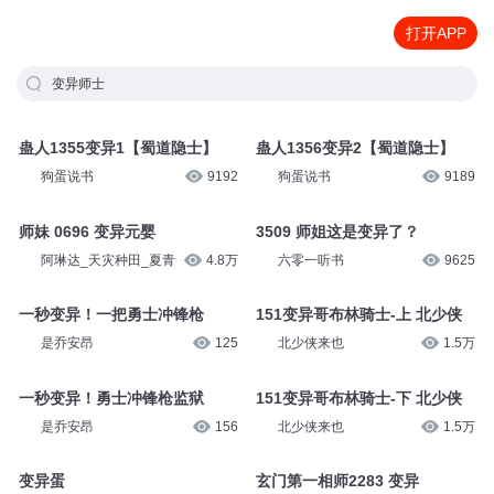
打开APP
变异师士
蛊人1355变异1【蜀道隐士】
蛊人1356变异2【蜀道隐士】
狗蛋说书
9192
狗蛋说书
9189
师妹 0696 变异元婴
3509 师姐这是变异了？
阿琳达_天灾种田_夏青
4.8万
六零一听书
9625
一秒变异！一把勇士冲锋枪
151变异哥布林骑士-上 北少侠
是乔安昂
125
北少侠来也
1.5万
一秒变异！勇士冲锋枪监狱
151变异哥布林骑士-下 北少侠
是乔安昂
156
北少侠来也
1.5万
变异蛋
玄门第一相师2283 变异