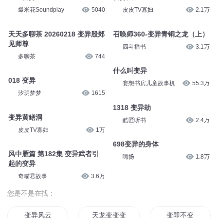
爆米花Soundplay
5040
皮皮TV寡妇
2.1万
天天多聊茶 20260218 变异殷郊
召唤师360-变异青铜之龙（上）
见师尊
四斗播书
3.1万
多聊茶
744
什么叫变异
018 变异
妄想书房儿童故事机
55.3万
汐玥梦梦
1615
1318 变异劫
变异黄鳝洞
酷匠听书
2.4万
皮皮TV寡妇
1万
698变异的身体
风中雁篇 第182集 变异武者引
嗨扬
1.8万
起的变异
奇喵君故事
3.6万
您是不是在找：
变异风云
天龙变变变
变即不变