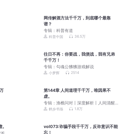
网传解酒方法千千万，到底哪个最靠
谱？
专辑：
科普有道
36.5万
科普中国
往日不再：你要战，我便战，我有兄弟
千千万！
专辑：
勾魂公狒狒游戏解说
2514
小梦辉
万
第144章 人间道理千千万，唯因果不
虚。
专辑：
渔樵问对丨深度解析丨人间清醒
人生智慧 曾仕强
1.8万
鹤乡书场
虚。
vol073:诈骗手段千千万，反诈意识不能
忘！
成长