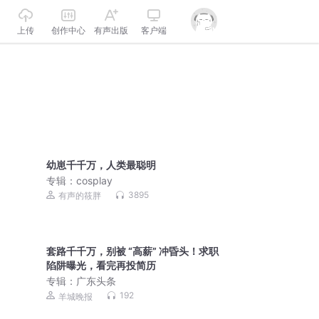
上传
创作中心
有声出版
客户端
幼崽千千万，人类最聪明
专辑：
cosplay
3895
有声的筱胖
套路千千万，别被 “高薪” 冲昏头！求职
陷阱曝光，看完再投简历
专辑：
广东头条
192
羊城晚报