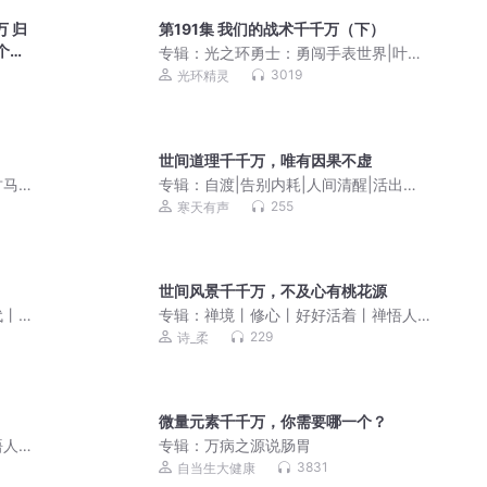
万 归
第191集 我们的战术千千万（下）
个资
专辑：
光之环勇士：勇闯手表世界|叶星
辰|热血冒险
3019
光环精灵
世间道理千千万，唯有因果不虚
马|
专辑：
自渡|告别内耗|人间清醒|活出想
人多人
要的人生|夜听治愈
255
寒天有声
世间风景千千万，不及心有桃花源
代丨
专辑：
禅境丨修心丨好好活着丨禅悟人
生
229
诗_柔
微量元素千千万，你需要哪一个？
悟人
专辑：
万病之源说肠胃
3831
自当生大健康