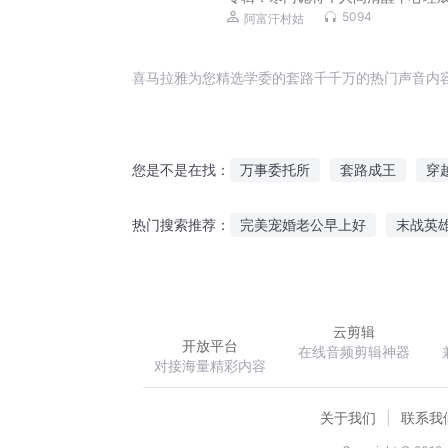
丨知识 人文国学
5094
阿富汗村姑
喜马拉雅为您精选学委的套路千千万的热门声音内
万事委托所
套路成王
穿
您是不是在找：
仙界第一龙套
快穿之套路那
完美宠婚老公早上好
末战英
热门搜索推荐：
从龙套到世界影帝
影帝你被
笔砚晨暮
仙路不长生
陈
云剪辑
开放平台
在线音频剪辑神器
对接海量精彩内容
关于我们
联系我