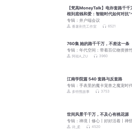
【梵高MoneyTalk】电诈套路千千
根到底钱和爱：智能时代如何对抗“
裸奔”？
专辑：
井户端会议
6521
番薯剥壳工作室
760集 她的路千千万，不差这一条
专辑：
年代空间：带着百亿物资撩竹
穿越七零|爆笑欢脱甜宠种田文|真
3960
阿祖A_ZU
剧
江南学院篇 540 套路与反套路
专辑：
手表里的魔卡宠兽之魔宠时
多特熊故事丨秘境求生
3753
多特熊故事
世间风景千千万，不及心有桃花源
专辑：
禅境丨修心丨好好活着丨禅
生
4520
诗_柔