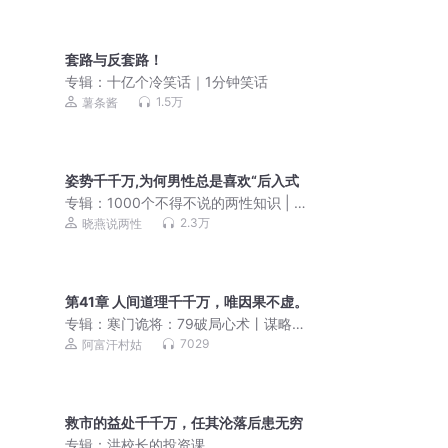
套路与反套路！
专辑：
十亿个冷笑话｜1分钟笑话
1.5万
薯条酱
姿势千千万,为何男性总是喜欢“后入式
专辑：
1000个不得不说的两性知识 | 性
知识性健康
2.3万
晓燕说两性
第41章 人间道理千千万，唯因果不虚。
专辑：
寒门诡将：79破局心术丨谋略计
谋丨丨人文心理
7029
阿富汗村姑
救市的益处千千万，任其沦落后患无穷
专辑：
洪校长的投资课