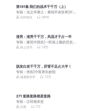
第191集 我们的战术千千万（上）
专辑：
光之环勇士：勇闯手表世界|叶星
辰|热血冒险
2806
光环精灵
渣男：渣男千千万，风流才子占一半
专辑：
爆笑中国史|一听就上瘾的历史冷
知识|良辰周趣读《左传》《史记》|李白
1.8万
路上读书
苏轼不为人知的另一面
脱发白发千千万，肝肾不足占大半！
专辑：
佟彤|中医养生妙招
72万
健康新佟学
271 套路套路都是套路
专辑：
正经南宋史
7万
詩展