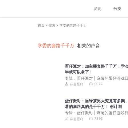
发现
分类
>
>
首页
搜索
学委的套路千千万
学委的套路千千万
相关的声音
蛋仔派对：加主播套路千千万，学
半就可以拿下！
专辑：
蛋仔派对 | 麻薯的蛋仔游戏
9077
麻薯蛋吖
蛋仔派对：当绿茶男大究竟有多爽
薯的套路真的是千千万！ 创计划
专辑：
蛋仔派对 | 麻薯的蛋仔游戏
7393
麻薯蛋吖