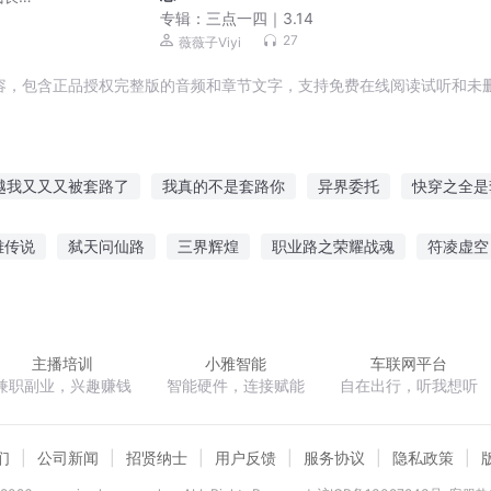
专辑：
三点一四｜3.14
27
薇薇子Viyi
容，包含正品授权完整版的音频和章节文字，支持免费在线阅读试听和未删
越我又又又被套路了
我真的不是套路你
异界委托
快穿之全是
个主神
神仙村委会
最强修仙套路系统
套路为王
世子又想
雄传说
弑天问仙路
三界辉煌
职业路之荣耀战魂
符凌虚空
套路了
无上最强套路系统
灵异委托书
家四少
铿锵红颜之风行天下
睨站穹沧
武道乾坤录
医不可
主播培训
小雅智能
车联网平台
兼职副业，兴趣赚钱
智能硬件，连接赋能
自在出行，听我想听
们
公司新闻
招贤纳士
用户反馈
服务协议
隐私政策