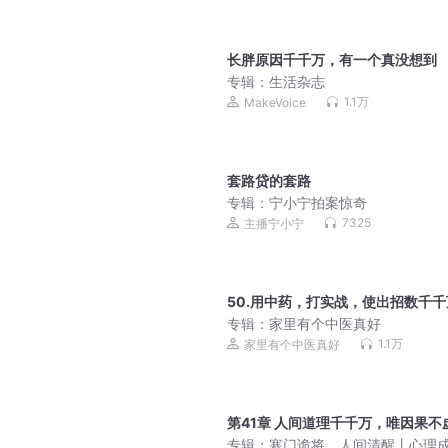
长胖原因千千万，有一个真没想到
专辑：
生活杂志
1.1万
MakeVoice
套路贷的套路
专辑：
宁小宁拍案惊奇
7325
主播宁小宁
50.用中药，打实战，使出招数千千
专辑：
家里有个中医真好
1.1万
家里有个中医真好
第41章 人间道理千千万，唯因果不
专辑：
寒门诡将，人间清醒丨心理