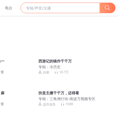
电台
会一
西游记的续作千千万
专辑：
冷历史
日常
16.7万
詩展
，麻
扶贫主播千千万，还得看
专辑：
三角洲行动-南波万视频专区
日常
1088
是乔安昂