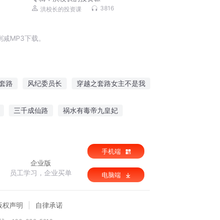
3816
洪校长的投资课
减MP3下载。
套路
风纪委员长
穿越之套路女主不是我
套路我
上帝委托
龙套至尊
三千成仙路
祸水有毒帝九皇妃
攀
手机端
企业版
员工学习，企业买单
电脑端
版权声明
自律承诺