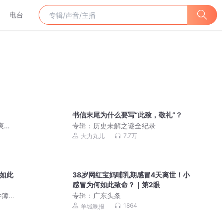
电台
书信末尾为什么要写“此致，敬礼”？
爽文|
专辑：
历史未解之谜全纪录
7.7万
大力丸儿
何如此
38岁网红宝妈哺乳期感冒4天离世！小
感冒为何如此致命？｜第2眼
件簿
专辑：
广东头条
1864
羊城晚报