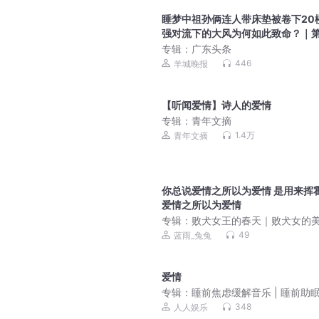
睡梦中祖孙俩连人带床垫被卷下20
强对流下的大风为何如此致命？｜第
专辑：
广东头条
446
羊城晚报
【听闻爱情】诗人的爱情
专辑：
青年文摘
1.4万
青年文摘
你总说爱情之所以为爱情 是用来挥霍
爱情之所以为爱情
专辑：
败犬女王的春天｜败犬女的
春天
49
蓝雨_兔兔
爱情
专辑：
睡前焦虑缓解音乐 | 睡前助
音乐
348
人人娱乐