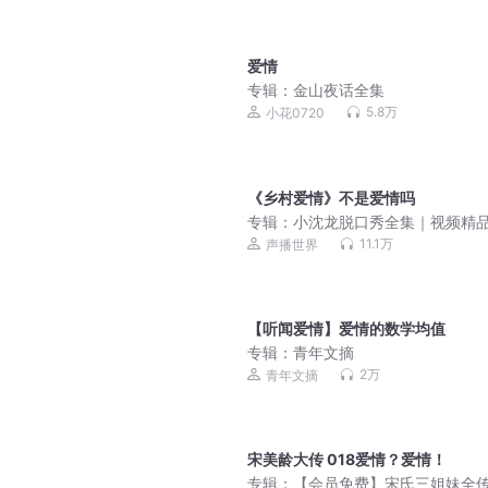
爱情
专辑：
金山夜话全集
5.8万
小花0720
《乡村爱情》不是爱情吗
专辑：
小沈龙脱口秀全集｜视频精
11.1万
声播世界
【听闻爱情】爱情的数学均值
专辑：
青年文摘
2万
青年文摘
宋美龄大传 018爱情？爱情！
专辑：
【会员免费】宋氏三姐妹全传