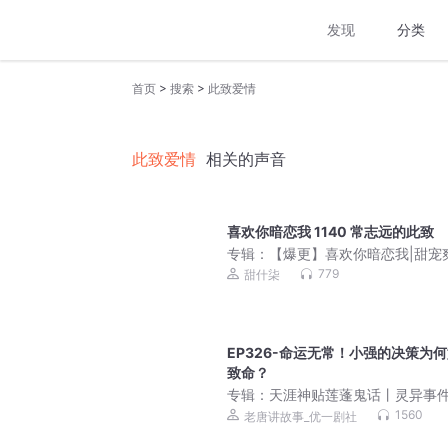
发现
分类
>
>
首页
搜索
此致爱情
此致爱情
相关的声音
喜欢你暗恋我 1140 常志远的此致
专辑：
【爆更】喜欢你暗恋我|甜宠
双洁1V1|阅文白金现言|真人多播
779
甜什柒
EP326-命运无常！小强的决策为
致命？
专辑：
天涯神贴莲蓬鬼话丨灵异事
丨各种稀奇的鬼怪故事
1560
老唐讲故事_优一剧社