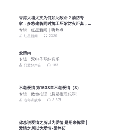
香港大埔火灾为何如此致命？消防专
家：多栋建筑同时施工压缩防火距离，
起火后或形成“立体燃烧库”
专辑：
红星新闻｜听热点
2329
红星新闻
爱情雨
专辑：
双电子琴纯音乐
183
只爱好声音
不老爱情 第1538章不老爱情（3）
专辑：
致命推理（悬疑推理犯罪）
3.3万
老邱讲故事
你总说爱情之所以为爱情 是用来挥霍 |
爱情之所以为爱情-梁静茹