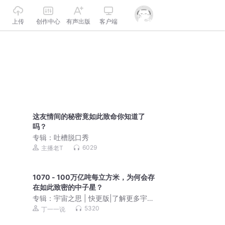
上传
创作中心
有声出版
客户端
这友情间的秘密竟如此致命你知道了
吗？
专辑：
吐槽脱口秀
6029
主播老T
1070 - 100万亿吨每立方米，为何会存
在如此致密的中子星？
专辑：
宇宙之思 | 快更版|了解更多宇宙
知识
5320
丁一一说