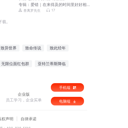
专辑：
爱错｜在来得及的时间里好好相
爱
17
兽离罗先生
下载。
致异世界
致命传说
致此经年
致M致C
致天而行
致命猎手
无限位面红包群
亚特兰蒂斯降临
萌妻难养关门放总裁
三国孔明传
手机端
企业版
员工学习，企业买单
电脑端
版权声明
自律承诺