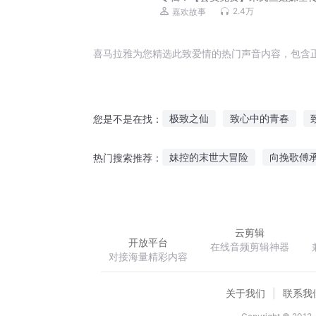
庆龄、宋美龄、宋蔼龄传奇一生
2.4万
嘉欢故事
喜马拉雅为您精选此致爱情的热门声音内容，包含
极致之仙
致心中的青春
您是不是在找：
致我们美好的小青春
致我们
妹控的末世大冒险
向挽歌傅
热门搜索推荐：
致我最爱的你
上古卷轴
克莱恩之门
世
云剪辑
开放平台
在线音频剪辑神器
对接海量精彩内容
关于我们
联系我