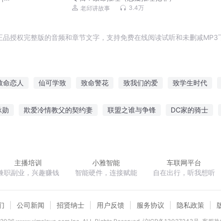
3.4万
老邱讲故事
正品授权完整版的音频和章节文字，支持免费在线阅读试听和未删减MP3
致命恋人
仙可学致
致命警花
致我们的爱
致学生时代
回不去的过往
仙道极致
致你我的青春
致命十连
青春致稷
承勋
欺爱冷情教父的契约妻
联盟之谁与争锋
DC家的骑士
家子的红楼生涯
异界之掠夺升级系统
重生之超脱
宁尘主角
主播培训
小雅智能
车联网平台
兼职副业，兴趣赚钱
智能硬件，连接赋能
自在出行，听我想听
们
公司新闻
招贤纳士
用户反馈
服务协议
隐私政策