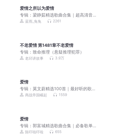
爱情之所以为爱情
专辑：
梁静茹精选歌曲合集｜超高清音
质｜必备歌单
2261
蓝雨_兔兔
不老爱情 第1481章不老爱情
专辑：
致命推理（悬疑推理犯罪）
3.9万
老邱讲故事
爱情
专辑：
莫文蔚精选100首｜最好听的歌曲
合集｜超高音质
1559
商战帝国崛起
爱情
专辑：
郭富城精选歌曲合集｜必备歌单
｜超高清音质
655
陈吓啦吓啦