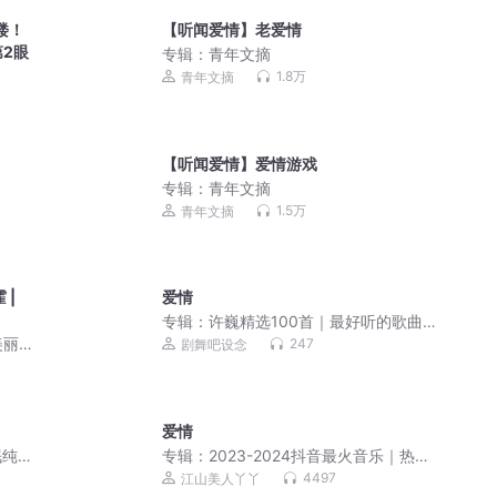
楼！
【听闻爱情】老爱情
2眼
专辑：
青年文摘
1.8万
青年文摘
【听闻爱情】爱情游戏
专辑：
青年文摘
1.5万
青年文摘
 |
爱情
专辑：
许巍精选100首｜最好听的歌曲合
集（超高清音质）
美丽
247
剧舞吧设念
爱情
眠纯
专辑：
2023-2024抖音最火音乐｜热门
歌曲大全|新歌
4497
江山美人丫丫