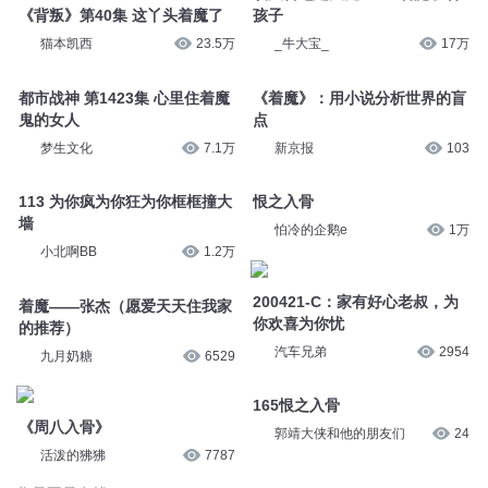
《背叛》第40集 这丫头着魔了
孩子
猫本凯西
23.5万
_牛大宝_
17万
都市战神 第1423集 心里住着魔
《着魔》：用小说分析世界的盲
鬼的女人
点
梦生文化
7.1万
新京报
103
113 为你疯为你狂为你框框撞大
恨之入骨
墙
怕冷的企鹅e
1万
小北啊BB
1.2万
200421-C：家有好心老叔，为
着魔——张杰（愿爱天天住我家
你欢喜为你忧
的推荐）
汽车兄弟
2954
九月奶糖
6529
165恨之入骨
《周八入骨》
郭靖大侠和他的朋友们
24
活泼的狒狒
7787