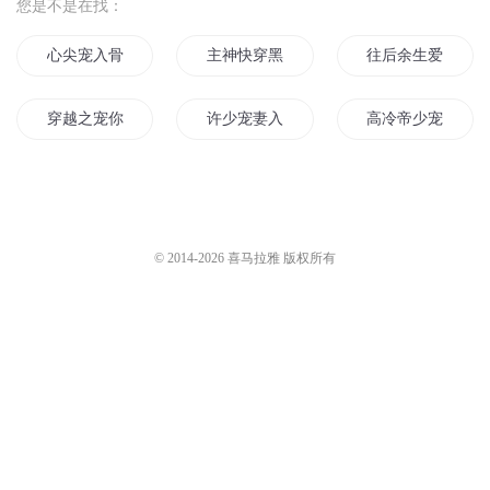
您是不是在找：
心尖宠入骨
主神快穿黑化男神宠入骨
往后余生爱她入骨
穿越之宠你入骨
许少宠妻入骨
高冷帝少宠妻入骨
蚀爱入骨与你的365天
宠妻入骨京城二少他已婚
重生之宠你入骨
重生娇妻宠入骨
宠你入骨
逆天魔妃帝君宠入
© 2014-
2026
喜马拉雅 版权所有
宠入骨男神要上位
暖妻宠入骨
爱你已入骨
神秘老公宠入骨
重生甜妻宠入骨
清寒入骨
重生之入骨相思
娇宠入骨