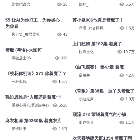
剧舞吧设念
26
凯神_
5.5万
55 让AI为你打工，为你操心，
苏小姐006他真是着魔了！
为你卷
泽瑾_六合同风
1.5万
风万笑_卿君剧社
43
上门狂婿 第162集 着魔了
着魔 (粤语)-大图钉
扶声文化
10.7万
翠微居士95
338
《白飞探案》 第47章 着魔
《校花你别追》371 你着魔了？
逆鳞寒
4.2万
一种侃侃
1.5万
《背叛》第38集｜这丫头着魔了
强迫思维是“入魔还是着魔”？
小迪先声
1.9万
重塑心灵心理训练中心
5526
顶流 272 萦绕着魔气的小镇
麻衣相师 第0360集 着魔衣店
涩谷余音
1.1万
果维听书
4.3万
欢天喜地建天庭1354 着魔了啊