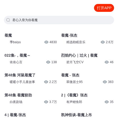
打开APP
君心入骨为你着魔
着魔
着魔-张杰
季baiyu
4830
精选助眠音乐
2.6万
022集-，着魔～
烈焰灼心｜过火 | 着魔
依依心言
138
碧月飞空CV
46
第48集 河鼠着魔了
着魔 - 张杰
暖暖小手儿童故事
2.2万
翠微居士95
383
第48集 着魔较劲
2 |《着魔》张杰
白夜剧场
3.7万
有声鲤鱼郎
35
4 | 着魔-张杰
凯神怪谈-着魔上吊