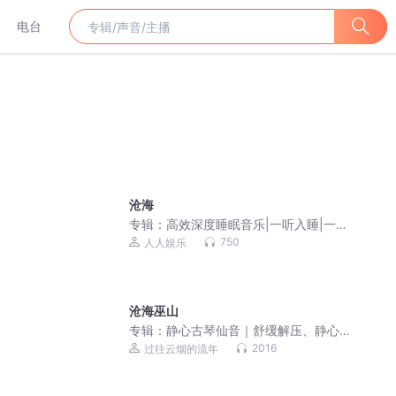
电台
沧海
专辑：
高效深度睡眠音乐|一听入睡|一听
就困|快速入睡
750
人人娱乐
沧海巫山
专辑：
静心古琴仙音｜舒缓解压、静心
疗愈纯音乐
2016
过往云烟的流年