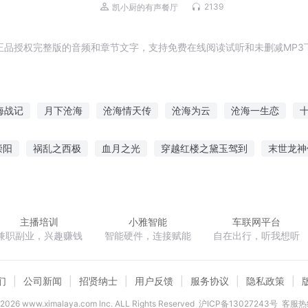
2139
凯小厨的有声餐厅
正品授权完整版的音频和章节文字，支持免费在线阅读试听和未删减MP3
海战记
月下沧海
沧海情天传
沧海为云
沧海一生恋
海神战
沧海剑道
沧海千年
沧明仙道
九州沧海传
沧
崇阳
祸乱之西极
血月之光
穿越红楼之黛玉驾到
末世龙神
为大富豪的
英雄联盟狂神外挂系统
陌黎九天
亚特兰蒂斯降临
主播培训
小雅智能
车联网平台
兼职副业，兴趣赚钱
智能硬件，连接赋能
自在出行，听我想听
们
公司新闻
招贤纳士
用户反馈
服务协议
隐私政策
2026
www.ximalaya.com lnc. ALL Rights Reserved
沪ICP备13027243号
客服热线