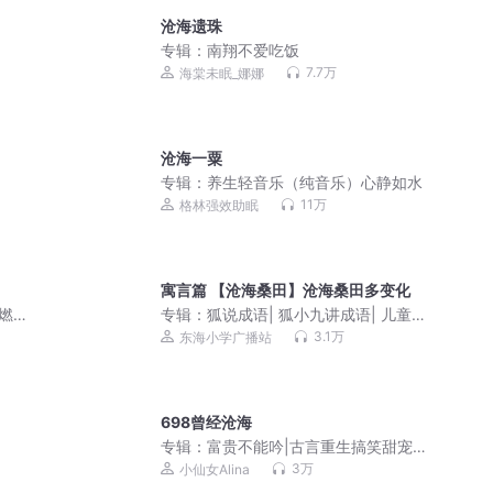
沧海遗珠
专辑：
南翔不爱吃饭
7.7万
海棠未眠_娜娜
沧海一粟
专辑：
养生轻音乐（纯音乐）心静如水
11万
格林强效助眠
寓言篇 【沧海桑田】沧海桑田多变化
安燃穿
专辑：
狐说成语| 狐小九讲成语| 儿童成
声小
语启蒙
3.1万
东海小学广播站
698曾经沧海
专辑：
富贵不能吟|古言重生搞笑甜宠权
谋悬疑|青铜穗原著|小仙女多人有声剧
3万
小仙女Alina