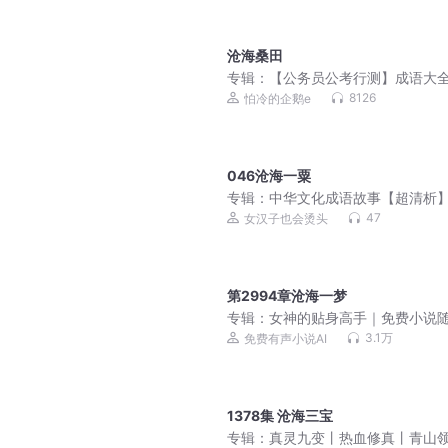
沧海桑田
专辑：
【公务员公考行测】成语大
8126
怕冷的企鹅e
046沧海一粟
专辑：
中华文化成语故事【超清析
置版400集
47
女汉子也会烫头
第2994章沧海一梦
专辑：
女神的贴身高手｜免费小说
听｜美女爽文
3.1万
免费有声小说AI
1378集 沧海三宝
专辑：
真灵九变丨热血修真丨青山