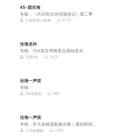
45-观沧海
专辑：
《不白吃古诗词漫游记》第二季
9.7万
大智慧和小硕果
沧海龙吟
专辑：
150首古琴唯美古风纯音乐
2.6万
飞雪FM
沧海一声笑
专辑：
680
HR录星陌
沧海一声笑
专辑：
罗大佑精选歌曲合集｜最好听的
歌曲｜超高清音质
2361
八月的媚媚