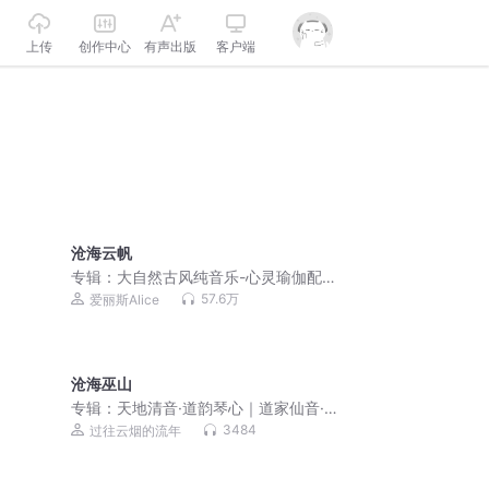
上传
创作中心
有声出版
客户端
沧海云帆
专辑：
大自然古风纯音乐-心灵瑜伽配乐-
山水古典
57.6万
爱丽斯Alice
沧海巫山
专辑：
天地清音·道韵琴心｜道家仙音·静
心养性
3484
过往云烟的流年