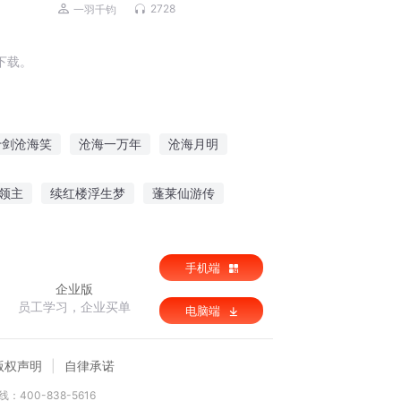
侠 | 霸榜玄幻巨作 | VIP免费 | 多人有声
2728
一羽千钧
剧
下载。
十剑沧海笑
沧海一万年
沧海月明
末九天
沧海九歌
沧元剑起
领主
续红楼浮生梦
蓬莱仙游传
灵气可持续发展进行时
嗜血双刃
手机端
企业版
员工学习，企业买单
电脑端
版权声明
自律承诺
：400-838-5616