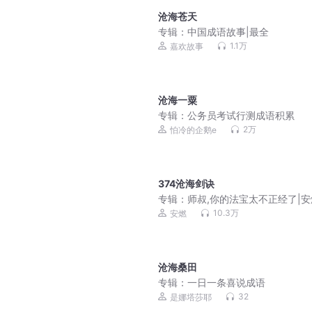
沧海苍天
专辑：
中国成语故事|最全
1.1万
嘉欢故事
沧海一粟
专辑：
公务员考试行测成语积累
2万
怕冷的企鹅e
374沧海剑诀
专辑：
师叔,你的法宝太不正经了|
越爆笑修仙|法宝不正经VIP免费有
10.3万
安燃
说
沧海桑田
专辑：
一日一条喜说成语
32
是娜塔莎耶