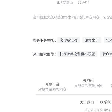
多人有声剧
2414
配音青山
喜马拉雅为您精选沧海之内的热门声音内容，包含
恋你成沧海
沧海之子
沧
您是不是在找：
沧海修神传
日月沧海
沧
快穿攻略之甜蜜小联盟
碧血
热门搜索推荐：
似水年华不负卿
我是这样成
云剪辑
开放平台
在线音频剪辑神器
对接海量精彩内容
关于我们
联系我
Copyright © 2012-