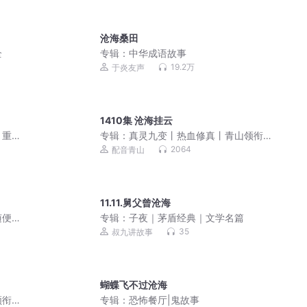
沧海桑田
全
专辑：
中华成语故事
19.2万
于炎友声
1410集 沧海挂云
】重
专辑：
真灵九变丨热血修真丨青山领衔
多人有声剧
2064
配音青山
11.11.舅父曾沧海
随便
专辑：
子夜｜茅盾经典｜文学名篇
35
叔九讲故事
蝴蝶飞不过沧海
领衔
专辑：
恐怖餐厅|鬼故事