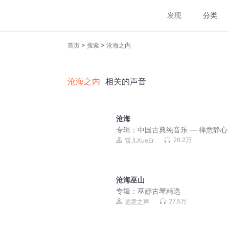
发现
分类
>
>
首页
搜索
沧海之内
沧海之内
相关的声音
沧海
专辑：
中国古典纯音乐 — 禅意静心
26.2万
雪儿XueEr
沧海巫山
专辑：
巫娜古琴精选
27.5万
远意之声