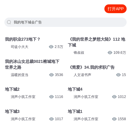
打开APP
我的地下城会广告
我的职业273地下？
《我的世界之梦想大陆》112 地
下城
司徒小大大
2.5万
锋叔叔
109.6万
我的冰山女总裁0021榕城地下
世界之路
《简爱》34.我的求职广告
温暖的亚当
3536
人文读书声
15
地下城2
地下城4
润声小筑工作室
1116
润声小筑工作室
1012
地下城3
地下城1
润声小筑工作室
1017
润声小筑工作室
1558