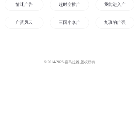
情迷广告
超时空推广员
我能进入广告里的
广滨风云
三国小李广
九班的广强老师
疯狂广告人
广邓传奇
广厦千万
末日广播
看广告就无敌
广告之王
© 2014-
2026
喜马拉雅 版权所有
金牌广告人
吴良广告商
星空广场
广临异世
广东第一才子
广州爱情
封神广记
从广告大佬开始