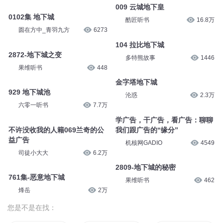
009 云城地下皇
0102集 地下城
酷匠听书
16.8万
圆在方中_青羽九方
6273
104 拉比地下城
2872-地下城之变
多特熊故事
1446
果维听书
448
金字塔地下城
929 地下城池
沦惑
2.3万
六零一听书
7.7万
学广告，干广告，看广告：聊聊
不许没收我的人籍069兰奇的公
我们跟广告的“缘分”
益广告
机核网GADIO
4549
司徒小大大
6.2万
2809-地下城的秘密
761集-恶意地下城
果维听书
462
烽岳
2万
您是不是在找：