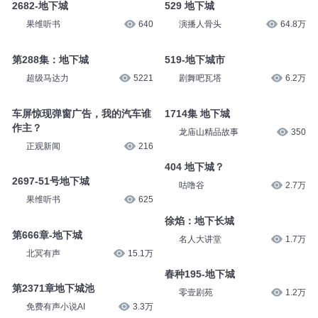
2682-地下城
529 地下城
果维听书
640
演播人骨头
64.8万
第288集：地下城
519-地下城市
超级马达力
5221
剧舞吧瓦塔
6.2万
车屏惊现弹窗广告，我的汽车谁
1714集 地下城
作主？
龙庙山精品故事
350
正观新闻
216
404 地下城？
2697-51号地下城
咕噜谷
2.7万
果维听书
625
徐焰：地下长城
第666章-地下城
名人大讲堂
1.7万
北冥有声
15.1万
春种195-地下城
第2371章地下城池
零壹剧苑
1.2万
免费有声小说AI
3.3万