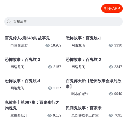
打开APP
百鬼故事
百鬼传人-第249集 故事鬼
恐怖故事：百鬼坟-1
miss酱油君
18.9万
网络龙飞
3330
恐怖故事：百鬼坟-3
恐怖故事：百鬼坟-2
网络龙飞
2157
网络龙飞
2347
恐怖故事：百鬼坟-4
百鬼葬天胎【恐怖故事会系列故
事】
网络龙飞
2127
喝水的老张
9940
鬼故事丨第067集：百鬼夜行之
拘魂鬼
民间鬼故事：百家米
主播西瓜汁
9.1万
老刘讲故事工作室
7691