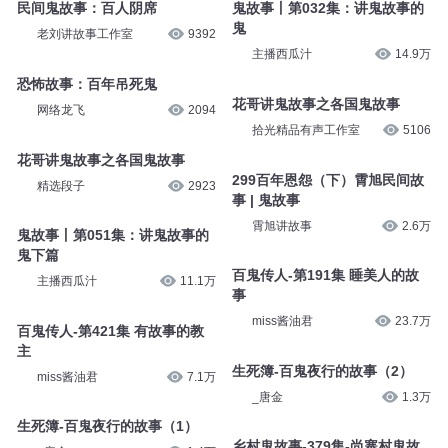
民间鬼故事：百人阴席
鬼故事丨第032集：讲鬼故事的
鬼
老刘讲故事工作室
9392
主播西瓜汁
14.9万
恐怖故事：百年吊死鬼
花哥讲鬼故事之各国鬼故事
网络龙飞
2094
拾光精品有声工作室
5106
花哥讲鬼故事之各国鬼故事
299百年恩怨（下）霄旭民间故
精选段子
2923
事 | 鬼故事
霄旭讲故事
2.6万
鬼故事丨第051集：讲鬼故事的
鬼下篇
百鬼传人-第191集 睡美人的故
主播西瓜汁
11.1万
事
miss酱油君
23.7万
百鬼传人-第421集 有故事的教
主
生死簿-百鬼夜行的故事（2）
miss酱油君
7.1万
_唐金
1.3万
生死簿-百鬼夜行的故事（1）
乡村鬼故事-379集-尚寨村鬼故