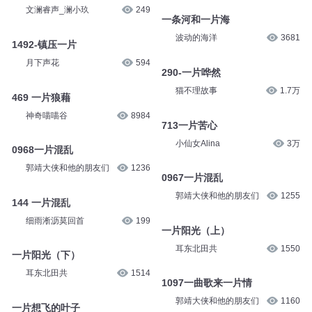
文澜睿声_澜小玖
249
一条河和一片海
波动的海洋
3681
1492-镇压一片
月下声花
594
290-一片哗然
猫不理故事
1.7万
469 一片狼藉
神奇喵喵谷
8984
713一片苦心
小仙女Alina
3万
0968一片混乱
郭靖大侠和他的朋友们
1236
0967一片混乱
郭靖大侠和他的朋友们
1255
144 一片混乱
细雨淅沥莫回首
199
一片阳光（上）
耳东北田共
1550
一片阳光（下）
耳东北田共
1514
1097一曲歌来一片情
郭靖大侠和他的朋友们
1160
一片想飞的叶子