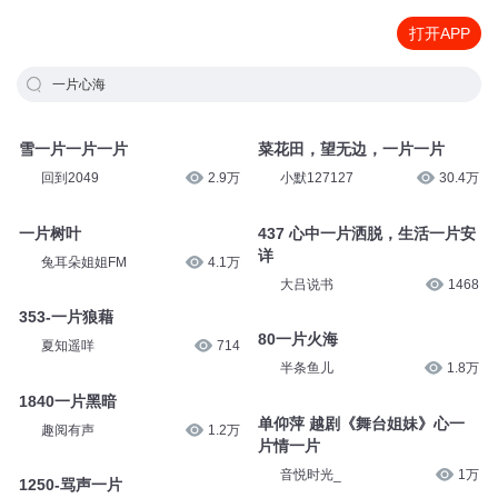
打开APP
一片心海
雪一片一片一片
菜花田，望无边，一片一片
回到2049
2.9万
小默127127
30.4万
一片树叶
437 心中一片洒脱，生活一片安
详
兔耳朵姐姐FM
4.1万
大吕说书
1468
353-一片狼藉
80一片火海
夏知遥咩
714
半条鱼儿
1.8万
1840一片黑暗
单仰萍 越剧《舞台姐妹》心一
趣阅有声
1.2万
片情一片
音悦时光_
1万
1250-骂声一片