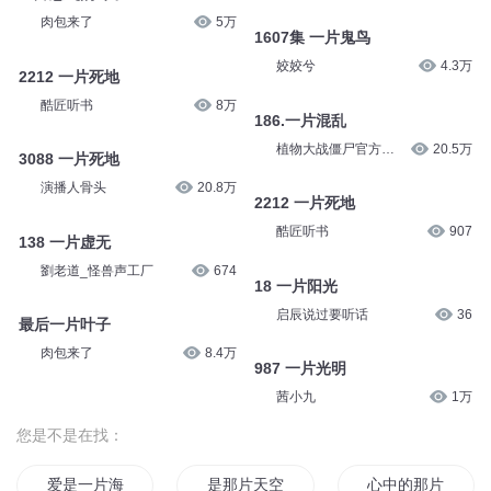
肉包来了
5万
1607集 一片鬼鸟
姣姣兮
4.3万
2212 一片死地
酷匠听书
8万
186.一片混乱
植物大战僵尸官方频
20.5万
3088 一片死地
道
演播人骨头
20.8万
2212 一片死地
酷匠听书
907
138 一片虚无
劉老道_怪兽声工厂
674
18 一片阳光
启辰说过要听话
36
最后一片叶子
肉包来了
8.4万
987 一片光明
茜小九
1万
您是不是在找：
爱是一片海水
是那片天空的青春
心中的那片海