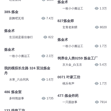
炼金术
一枚小小搬运工
1.3万
389-炼金
剧舞吧瓦塔
7.4万
827炼金师
玄青老刺猬
8020
炼金术
生活就是最佳修行
822
炼金术
一枚小小搬运工
1.7万
炼金术
一枚小小搬运工
2.3万
饲养全人类0259 炼金工厂
京大金_白玉京
5.4万
我的模拟长生路 324 双法炼金
丹
0071 叶家工坊
水寒_六合同风
1.6万
桃乐有声
1.7万
486 炼金室
477-炼金炸药
多特熊故事
1735
一只圆故事
7914
133 烘焙工坊