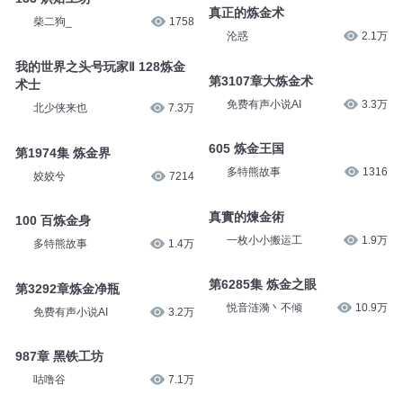
真正的炼金术
柴二狗_
1758
沦惑
2.1万
我的世界之头号玩家Ⅱ 128炼金
第3107章大炼金术
术士
免费有声小说AI
3.3万
北少侠来也
7.3万
605 炼金王国
第1974集 炼金界
多特熊故事
1316
姣姣兮
7214
真實的煉金術
100 百炼金身
一枚小小搬运工
1.9万
多特熊故事
1.4万
第6285集 炼金之眼
第3292章炼金净瓶
悦音涟漪丶不倾
10.9万
免费有声小说AI
3.2万
987章 黑铁工坊
咕噜谷
7.1万