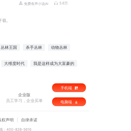
听｜美女爽文
5.6万
免费有声小说AI
下载。
丛林王国
杀手丛林
动物丛林
丛林法则
快穿丛林法则
十方丛林
大维度时代
我是这样成为大富豪的
神粗暴吻
五代战歌
手机端
企业版
员工学习，企业买单
电脑端
版权声明
自律承诺
：400-838-5616