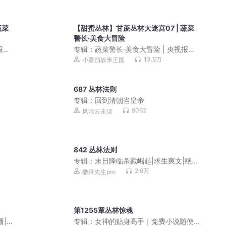
蔬菜
【甜蜜丛林】甘蔗丛林大迷宫07 | 蔬菜
警长·美食大冒险
报
专辑：
蔬菜警长·美食大冒险 | 央视报
道！|儿童睡前晚安故事
13.5万
小番茄故事王国
687 丛林法则
专辑：
回到清朝当皇帝
9062
风清云未淡
842 丛林法则
专辑：
末日降临杀戮崛起|求生爽文|绝不
圣母|多人有声剧
2.9万
撒旦先生pro
第1255章丛林惊魂
播|全
专辑：
女神的贴身高手｜免费小说随便