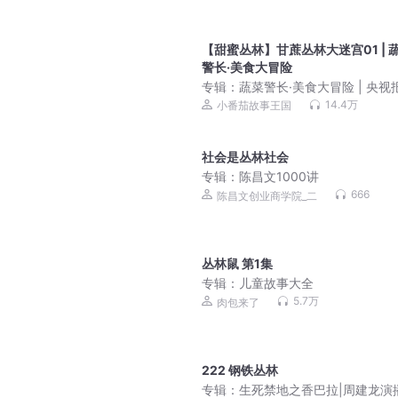
【甜蜜丛林】甘蔗丛林大迷宫01 | 
警长·美食大冒险
专辑：
蔬菜警长·美食大冒险 | 央视
道！|儿童睡前晚安故事
14.4万
小番茄故事王国
社会是丛林社会
专辑：
陈昌文1000讲
666
陈昌文创业商学院_二
丛林鼠 第1集
专辑：
儿童故事大全
5.7万
肉包来了
222 钢铁丛林
专辑：
生死禁地之香巴拉|周建龙演