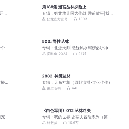
第188集 迷宫丛林探险上
界开荒
专辑：
奶龙幼儿园大作战|睡前故事|我是
奶龙
1303
奶龙官方账号
503#野性丛林
一个
专辑：
北派天师|悬疑风水霸榜必听神作
著
爆款灵异|VIP免费
4751
爱吃鱼_2024
2882-神魔丛林
广播
专辑：
天命神相（原野演播-过亿佳作）
440
果维听书
《白色军团》012 丛林迷失
团宠
专辑：
我的世界·史蒂夫冒险系列（第一
一刀苏
辑）
10.6万
锋叔叔