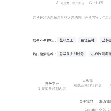
集免费|持续爆更
43.3万
周建龙丨中广影音
喜马拉雅为您精选丛林之迷的热门声音内容，包含
丛林之王
巨怪丛林
丛林
您是不是在找：
丛林神探
迷林异世
丛林
总裁前夫别过分
小狼狗饲养
热门搜索推荐：
弃天逆少
旧日光影再少年
云剪辑
开放平台
在线音频剪辑神器
对接海量精彩内容
关于我们
联系我
Copyright © 2012-