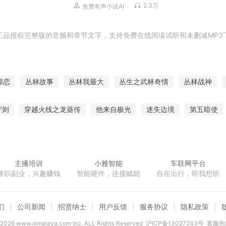
听｜美女爽文
2.3万
免费有声小说AI
正品授权完整版的音频和章节文字，支持免费在线阅读试听和未删减MP3
虐恋
丛林故事
丛林我最大
丛生之武林奇情
丛林战神
手记
丛林之魂
丛林的法则
丛林小诊所
丛林有公主
守则
穿越火线之龙葵传
他来自极光
迷失边境
第五暗使
八零奋斗小军嫂
王国世家
小公子你媳妇又没了
快穿黑化男
主播培训
小雅智能
车联网平台
兼职副业，兴趣赚钱
智能硬件，连接赋能
自在出行，听我想听
们
公司新闻
招贤纳士
用户反馈
服务协议
隐私政策
2026
www.ximalaya.com lnc. ALL Rights Reserved
沪ICP备13027243号
客服热线