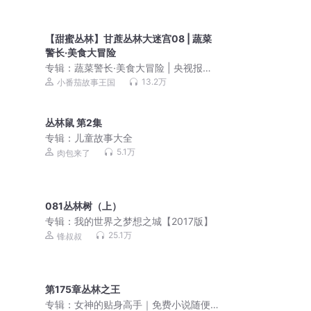
【甜蜜丛林】甘蔗丛林大迷宫08 | 蔬菜
警长·美食大冒险
专辑：
蔬菜警长·美食大冒险 | 央视报
道！|儿童睡前晚安故事
13.2万
小番茄故事王国
丛林鼠 第2集
专辑：
儿童故事大全
5.1万
肉包来了
081丛林树（上）
专辑：
我的世界之梦想之城【2017版】
25.1万
锋叔叔
第175章丛林之王
专辑：
女神的贴身高手｜免费小说随便