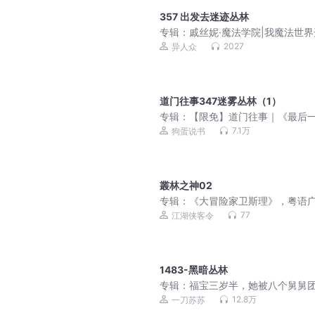
357 出发去迷迹丛林
专辑：
戚丝妮·魔法学院|我魔法世
种田|爆笑校园冒险
2027
异人众
道门往事347迷雾丛林（1）
专辑：
【限免】道门往事｜《最后
道士》第二部｜风水秘术神作 夏忆
7.1万
狗蛋说书
叢林之神02
专辑：
《大冒险家卫斯理》，粤语
剧
77
江湖侠客令
1483-黑暗丛林
专辑：
福宝三岁半，她被八个舅舅
了 | 爆笑都市悬疑风水文丨粟宝 | 
12.8万
一刀苏苏
苏多人有声剧 | VIP免费