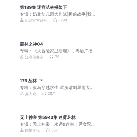
第189集 迷宫丛林探险下
专辑：
奶龙幼儿园大作战|睡前故事|我是
奶龙
1298
奶龙官方账号
叢林之神04
专辑：
《大冒险家卫斯理》，粤语广播
剧
78
江湖侠客令
176 丛林-下
专辑：
孤岛穿越求生|武所谓刘星雨大冒
险全民求生
2871
异人众
无上神帝 第5943集 迷雾丛林
专辑：
无上神帝｜永远&迦南｜男女双播
｜强势回归 连载重启
557
阅米文化