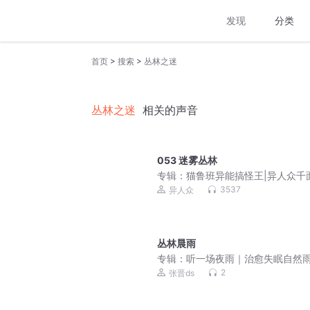
发现
分类
>
>
首页
搜索
丛林之迷
丛林之迷
相关的声音
053 迷雾丛林
专辑：
猫鲁班异能搞怪王|异人众千
界
3537
异人众
丛林晨雨
专辑：
听一场夜雨｜治愈失眠自然
2
张晋ds