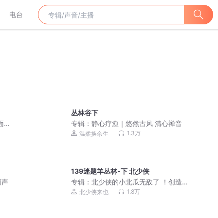
电台
丛林谷下
面世
专辑：
静心疗愈｜悠然古风 清心禅音
1.3万
温柔换余生
139迷题羊丛林-下 北少侠
雨声
专辑：
北少侠的小北瓜无敌了 ！创造力
和想象力
1.8万
北少侠来也