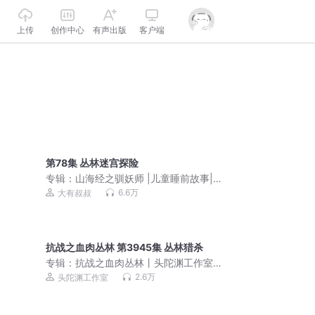
上传
创作中心
有声出版
客户端
第78集 丛林迷宫探险
专辑：
山海经之驯妖师 |儿童睡前故事|
神话系列|大有叔叔
6.6万
大有叔叔
抗战之血肉丛林 第3945集 丛林猎杀
专辑：
抗战之血肉丛林丨头陀渊工作室
丨军事题材丨多人有声剧
2.6万
头陀渊工作室