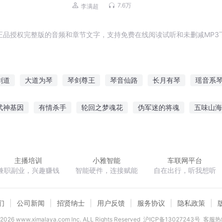
播）
7.6万
李满超
正品授权完整版的音频和章节文字，支持免费在线阅读试听和未删减MP3
剑道
大道为琴
琴剑尊王
琴音仙路
长月有琴
瑶音系
少年
星空琴语
琴心擒心
楚琴云风
琴妃倾城
我在异
武神基因
有情杀手
轮回之梦魂花
伪军迷的将魂
五味山海
一腔山河血
嫡女非名门
迪迦的传说
汉末大业
主播培训
小雅智能
车联网平台
兼职副业，兴趣赚钱
智能硬件，连接赋能
自在出行，听我想听
们
公司新闻
招贤纳士
用户反馈
服务协议
隐私政策
2026
www.ximalaya.com lnc. ALL Rights Reserved
沪ICP备13027243号
客服热线