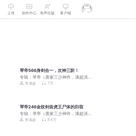
上传
创作中心
有声出版
客户端
琴帝566身剑合一，次神三阶！
专辑：
琴帝（唐家三少神作，满超演
播）
7万
李满超
琴帝246金纹剑齿虎王尸体的归宿
专辑：
琴帝（唐家三少神作，满超演
播）
8.4万
李满超