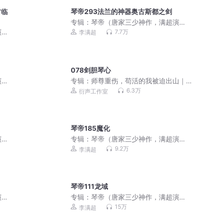
君临
琴帝293法兰的神器奥古斯都之剑
专辑：
琴帝（唐家三少神作，满超演
播）
演
7.7万
李满超
078剑胆琴心
演
专辑：
师尊重伤，苟活的我被迫出山｜
多人｜月关｜衍声工作室
6.3万
衍声工作室
琴帝185魔化
演
专辑：
琴帝（唐家三少神作，满超演
播）
9.2万
李满超
琴帝111龙域
演
专辑：
琴帝（唐家三少神作，满超演
播）
15万
李满超