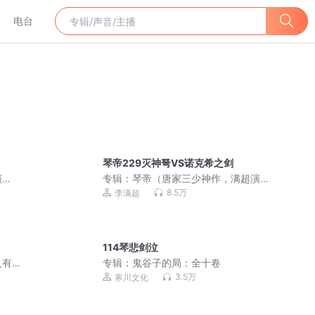
电台
琴帝229灭神弩VS诺克希之剑
演
专辑：
琴帝（唐家三少神作，满超演
播）
8.5万
李满超
114琴悲剑泣
人有
专辑：
鬼谷子的局：全十卷
3.5万
寒川文化