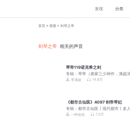
发现
分类
>
>
首页
搜索
剑琴之帝
剑琴之帝
相关的声音
琴帝119诺克希之剑
专辑：
琴帝（唐家三少神作，满超
播）
14.8万
李满超
《都市古仙医》4097 剑帝琴妃
专辑：
都市古仙医丨现代都市丨多
声剧
7.5万
一种侃侃