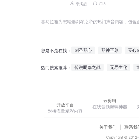
播）
7.1万
李满超
喜马拉雅为您精选剑琴之帝的热门声音内容，包含
剑圣琴心
琴神至尊
琴心
您是不是在找：
剑道琴心
魔琴仙音
魔琴
传说眀殇之战
无尽生化
热门搜索推荐：
异世荒岛记
五行破魔剑
云剪辑
开放平台
在线音频剪辑神器
对接海量精彩内容
关于我们
联系我
Copyright © 2012-