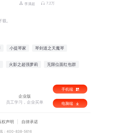
播）
7.2万
李满超
下载。
琴
小提琴家
琴剑道之天魔琴
界当琴师
剑胆琴心长歌行
无上琴皇
火影之超强萝莉
无限位面红包群
手机端
企业版
员工学习，企业买单
电脑端
版权声明
自律承诺
：400-838-5616