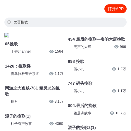
打开APP
龙语挽歌
434 最后的挽歌—奏响大唐挽歌
05挽歌
无声的大可
966
丁香channel
1564
698 挽歌
1426：挽歌楼
茜小九
1.2万
喜马拉雅粤语频道
1.1万
747 码头挽歌
网游之大盗贼-761 精灵龙的挽
茜小九
1.1万
歌
探月
3.1万
604.最后的挽歌
雅居讲故事
10.7万
混子的挽歌(1)
柱子有声故事
4390
混子的挽歌2(1)