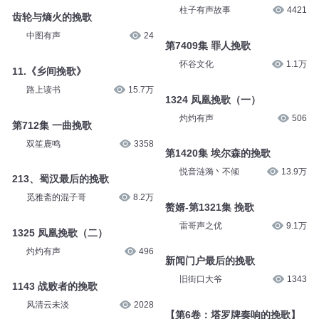
柱子有声故事
4421
齿轮与熵火的挽歌
中图有声
24
第7409集 罪人挽歌
怀谷文化
1.1万
11.《乡间挽歌》
路上读书
15.7万
1324 凤凰挽歌（一）
灼灼有声
506
第712集 一曲挽歌
双笙鹿鸣
3358
第1420集 埃尔森的挽歌
悦音涟漪丶不倾
13.9万
213、蜀汉最后的挽歌
觅雅斋的混子哥
8.2万
赘婿-第1321集 挽歌
雷哥声之优
9.1万
1325 凤凰挽歌（二）
灼灼有声
496
新闻门户最后的挽歌
旧街口大爷
1343
1143 战败者的挽歌
风清云未淡
2028
【第6卷：塔罗牌奏响的挽歌】