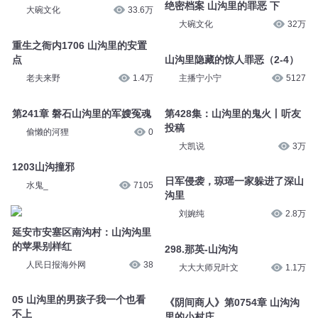
绝密档案 山沟里的罪恶 下
大碗文化
33.6万
大碗文化
32万
重生之衙内1706 山沟里的安置
点
山沟里隐藏的惊人罪恶（2-4）
老夫来野
1.4万
主播宁小宁
5127
第241章 磐石山沟里的军嫂冤魂
第428集：山沟里的鬼火丨听友
投稿
偷懒的河狸
0
大凯说
3万
1203山沟撞邪
日军侵袭，琼瑶一家躲进了深山
水鬼_
7105
沟里
刘婉纯
2.8万
延安市安塞区南沟村：山沟沟里
的苹果别样红
298.那英-山沟沟
人民日报海外网
38
大大大师兄叶文
1.1万
05 山沟里的男孩子我一个也看
《阴间商人》第0754章 山沟沟
不上
里的小村庄