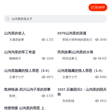
打开APP
山沟里的龙太子
山沟里的老人
0370山沟里的浪漫
大晟讲故事
2.3万
郭靖大侠和他的朋友们
2043
山沟沟里的军工奇迹
民间故事|山沟里的火堆
晚晚晴天
1016
阿浩说事儿
48.6万
山沟里隐藏的惊人罪恶（3-4）
山沟里隐藏的惊人罪恶（1-4）
主播宁小宁
4871
主播宁小宁
6391
凯神怪谈-四川山沟子里的邪事
1537.石像阴兵2：山沟里的阴兵
阵
凯神_
3.5万
失控剧场
4411
绝密档案 山沟里的罪恶 上