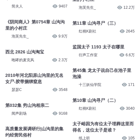
简夫人
9407
泡芙先生_
12.2万
《阴间商人》第0754章 山沟沟
第11章 山沟寻尸（三）
里的小村庄
红桃K剧社
2645
泡芙先生_
9.9万
监国太子 1193 太子在哪里
西北 2826 山沟淘宝
衍声工作室
6.6万
咆哮的麦克风
2.3万
第45集 龙太子说自己在池子里
2010年河北阳原山沟里的无名
泡澡
女尸-胶带捆绑窒息
十三妖仙学院
171
瑟瑟C
3548
第10章 山沟寻尸（二）
第032集 穷山沟相亲二
红桃K剧社
3040
闻声剧场
9168
太子峪因为有位太子埋葬这里而
高质量发展调研行|山沟里的集
得名，这位太子是谁？
约经营民俗村
纸上听
105