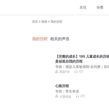
发现
分类
>
>
首页
搜索
我的历程
我的历程
相关的声音
【完整的成长】195 儿童成长的历
是创造自我的历程
专辑：
捕捉儿童敏感期·全四册｜孙
｜真正好的育儿理念，是基于孩子
121
莱茵FM
长规律，让孩子在爱与自由中成长
面管教｜爱和自由 在爱中成长 完整
长
心路历程
专辑：
养生有道
2万
大毉精誠