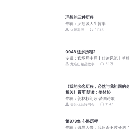
理想的三种历程
专辑：
罗翔谈人生哲学
17.2万
火焰海浪
0948 还乡历程2
专辑：
官场局中局丨仕途风流丨草
袭丨青云直上丨多人剧
5.1万
龙庙山精品故事
《我的乡恋历程，必然与我祖国的
相关》冒雨 朗读：姜林杉
专辑：
姜林杉朗读·爱国诗歌
1147
美音优话读书会
第873集 心路历程
专辑：
诡异入侵，我反杀不过分吧 