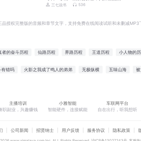
级流
雄隐秘往事
536
三七说书
正品授权完整版的音频和章节文字，支持免费在线阅读试听和未删减MP3
真者的奋斗历程
仙路历程
界路历程
王道历程
小人物的历
浪子的历程
周海的成长历程
我的杀手历程
幻梦历程
斗有错吗
火影之我成了鸣人的弟弟
无极纵横
五味山海
被
心路历程
追仙历程
两次人生
华山掌门路
帮魔王老婆打天下是什么体验
逆天冥
主播培训
小雅智能
车联网平台
兼职副业，兴趣赚钱
智能硬件，连接赋能
自在出行，听我想听
们
公司新闻
招贤纳士
用户反馈
服务协议
隐私政策
2026
www.ximalaya.com lnc. ALL Rights Reserved
沪ICP备13027243号
客服热线