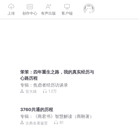
上传
创作中心
有声出版
客户端
笨笨：四年重生之路，我的真实经历与
心路历程
专辑：
焦虑者经历访谈录
1.2万
安大雄
3760共通的历程
专辑：
《商君书》智慧解读（商鞅著）
61
古典名著鉴赏