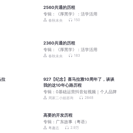
2560共通的历程
专辑：
《厚黑学》：活学活用
150
春秋未央
2360共通的历程
专辑：
《厚黑学》：活学活用
183
春秋未央
马拉
927【纪念】喜马拉雅10周年了，谈谈
我的这10年心路历程
专辑：
0基础运营抖音短视频｜个人品牌
2848
周家二小姐咨询
高要的开发历程
专辑：
广东故事（粤语）
2.9万
粤趣志