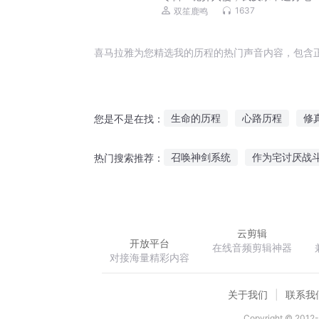
疑 |热血励志 |战斗冒险 |伪科幻|升
1637
双笙鹿鸣
喜马拉雅为您精选我的历程的热门声音内容，包含
生命的历程
心路历程
修
您是不是在找：
我的无限历程
我的游戏历程
召唤神剑系统
作为宅讨厌战
热门搜索推荐：
小人物在冒险历程
败家子的
绝世之书生传奇
陌黎九天
云剪辑
开放平台
在线音频剪辑神器
对接海量精彩内容
关于我们
联系我
Copyright © 2012-