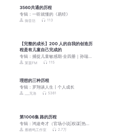
3560共通的历程
专辑：
一听就懂的《易经》
113
御音坊
【完整的成长】200 人的自我的创造历
程是有儿童自己完成的
专辑：
捕捉儿童敏感期·全四册｜孙瑞雪
｜真正好的育儿理念，是基于孩子的成
115
莱茵FM
长规律，让孩子在爱与自由中成长｜正
面管教｜爱和自由 在爱中成长 完整的成
长
理想的三种历程
专辑：
罗翔谈人生丨个人成长
5381
___无洛
第1006集 路的历程
专辑：
鸿途奇才（官场小说|权谋|热
血|vip免费多人剧）
2.7万
雁栖鸣工作室