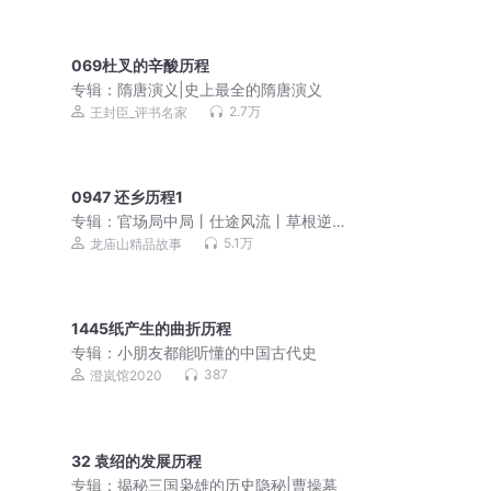
069杜叉的辛酸历程
专辑：
隋唐演义|史上最全的隋唐演义
2.7万
王封臣_评书名家
0947 还乡历程1
专辑：
官场局中局丨仕途风流丨草根逆
袭丨青云直上丨多人剧
5.1万
龙庙山精品故事
1445纸产生的曲折历程
专辑：
小朋友都能听懂的中国古代史
387
澄岚馆2020
32 袁绍的发展历程
专辑：
揭秘三国枭雄的历史隐秘|曹操墓