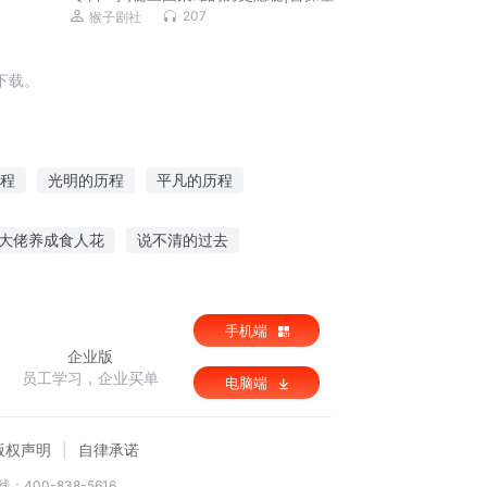
207
猴子剧社
下载。
程
光明的历程
平凡的历程
灵幻游记—圣都历程
英雄历程
大佬养成食人花
说不清的过去
王
绝命神医
你只不过是个人类
手机端
企业版
员工学习，企业买单
电脑端
版权声明
自律承诺
：400-838-5616