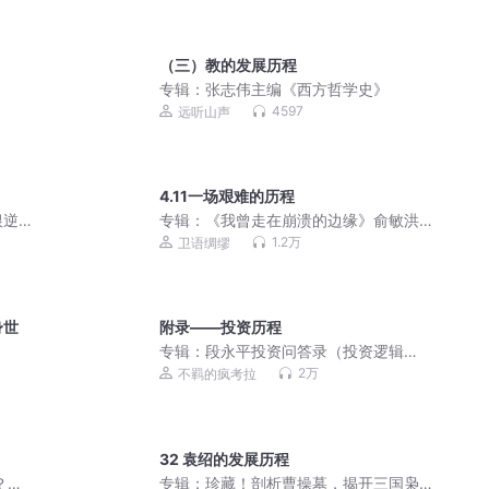
（三）教的发展历程
专辑：
张志伟主编《西方哲学史》
4597
远听山声
4.11一场艰难的历程
根逆
专辑：
《我曾走在崩溃的边缘》俞敏洪
著
1.2万
卫语绸缪
身世
附录——投资历程
专辑：
段永平投资问答录（投资逻辑
篇）
2万
不羁的疯考拉
32 袁绍的发展历程
？悬
专辑：
珍藏！剖析曹操墓，揭开三国枭