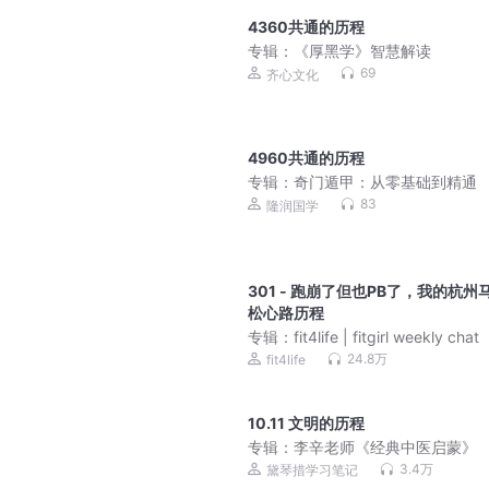
4360共通的历程
专辑：
《厚黑学》智慧解读
69
齐心文化
4960共通的历程
专辑：
奇门遁甲：从零基础到精通
83
隆润国学
301 - 跑崩了但也PB了，我的杭州
松心路历程
专辑：
fit4life | fitgirl weekly chat
24.8万
fit4life
10.11 文明的历程
专辑：
李辛老师《经典中医启蒙》
3.4万
黛琴措学习笔记