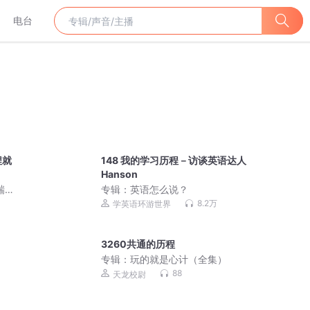
电台
程就
148 我的学习历程－访谈英语达人
Hanson
瑞雪
专辑：
英语怎么说？
的成
8.2万
学英语环游世界
｜正
的成
3260共通的历程
专辑：
玩的就是心计（全集）
88
天龙校尉