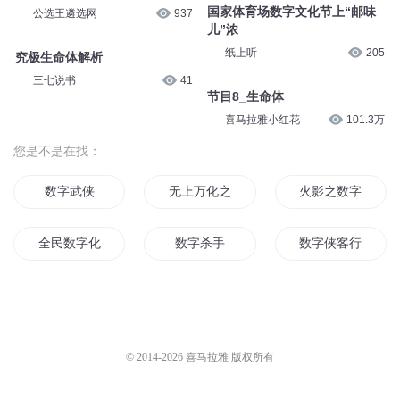
探索可能比我们更高级的生命
体-硅基生命体
老高和小茉
5.4万
听风的蚕：上帝次子在熊猫家？
生命会进入数字化时代吗（2）
聪明的任伶俐某
6294
听风的蚕：上帝次子在熊猫家？
生命会进入数字化时代吗（1）
聪明的任伶俐某
6520
【公选王晨读】协同推进数字产
业化和产业数字化
公选王遴选网
937
国家体育场数字文化节上“邮味
儿”浓
纸上听
205
究极生命体解析
三七说书
41
节目8_生命体
喜马拉雅小红花
101.3万
您是不是在找：