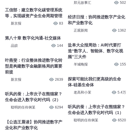
雅文讲申论大作文
1.9万
字技术和实体经济深度融合
雅文讲申论大作文
1.6万
三好乱弹 – 三好兄弟们的生命数
字
第3章 伤痛数字，128条生命背
三好坏男孩
4.3万
后的未解谜团
郑元故事汇
502
工信部：建立数字化碳管理系统
等，实现碳资产全生命周期管理
经济日报：协同推进数字产业化
新京报
83
和产业数字化
正观新闻
1362
第八十章 数字化沟通-社交媒体
品妏
144
盐阜大众报周劲：AI时代要打
造“数字人、智能体、数字化视
频”三大件
叶燕斐：行业整体推进数字化转
羊城晚报
155
型是构建数字金融新格局的重要
前提
新京报
2639