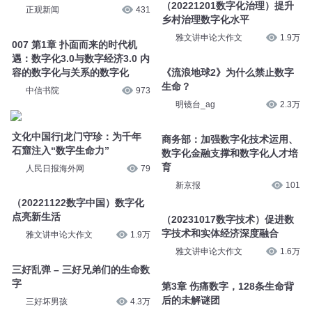
衍声工作室
2.6万
余秋雨
29万
立足数字化营造文化新体验
（20221201数字化治理）提升
正观新闻
431
乡村治理数字化水平
雅文讲申论大作文
1.9万
007 第1章 扑面而来的时代机
遇：数字化3.0与数字经济3.0 内
容的数字化与关系的数字化
《流浪地球2》为什么禁止数字
生命？
中信书院
973
明镜台_ag
2.3万
文化中国行|龙门守珍：为千年
石窟注入“数字生命力”
商务部：加强数字化技术运用、
数字化金融支撑和数字化人才培
人民日报海外网
79
育
新京报
101
（20221122数字中国）数字化
点亮新生活
（20231017数字技术）促进数