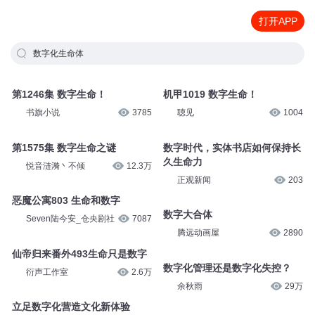
打开APP
数字化生命体
第1246集 数字生命！
机甲1019 数字生命！
书旗小说
3785
聴见
1004
第1575集 数字生命之谜
数字时代，实体书店如何保持长
久生命力
悦音涟漪丶不倾
12.3万
正观新闻
203
恶魔公寓803 生命和数字
数字大合体
Seven陆今安_仓央剧社
7087
腾远动画屋
2890
仙帝归来番外493生命只是数字
数字化管理还是数字化失控？