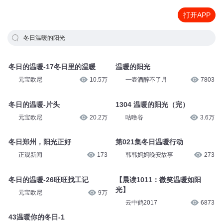
打开APP
冬日温暖的阳光
冬日的温暖-17冬日里的温暖
温暖的阳光
元宝欧尼
10.5万
一壶酒醉不了月
7803
冬日的温暖-片头
1304 温暖的阳光（完）
元宝欧尼
20.2万
咕噜谷
3.6万
冬日郑州，阳光正好
第021集冬日温暖行动
正观新闻
173
韩韩妈妈晚安故事
273
冬日的温暖-26旺旺找工记
【晨读1011：微笑温暖如阳
光】
元宝欧尼
9万
云中鹤2017
6873
43温暖你的冬日-1