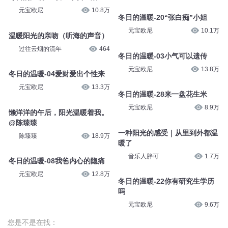
元宝欧尼
10.8万
冬日的温暖-20“张白痴”小姐
元宝欧尼
10.1万
温暖阳光的亲吻（听海的声音）
过往云烟的流年
464
冬日的温暖-03小气可以遗传
元宝欧尼
13.8万
冬日的温暖-04爱财爱出个性来
元宝欧尼
13.3万
冬日的温暖-28来一盘花生米
元宝欧尼
8.9万
懒洋洋的午后，阳光温暖着我。
@陈臻臻
一种阳光的感受｜从里到外都温
陈臻臻
18.9万
暖了
音乐人胖可
1.7万
冬日的温暖-08我爸内心的隐痛
元宝欧尼
12.8万
冬日的温暖-22你有研究生学历
吗
元宝欧尼
9.6万
您是不是在找：