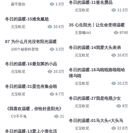
冬日的温暖-11签名赝品
森宇股份
1.3万
元宝欧尼
11.3万
冬日的温暖-15难免尴尬
35 心生阳光丨让生命变得温暖
元宝欧尼
10.4万
王晨曦cici
8740
87 为什么月光没有阳光温暖
冬日的温暖-14我爱大头表弟
100个秘密科普馆
3.3万
元宝欧尼
10.6万
冬日的温暖-16最划算的小品
冬日的温暖-18乌啦啦路啦啦哈
元宝欧尼
10.3万
猪乌啦
元宝欧尼
10.2万
冬日的温暖-31蛋也有集会啦
元宝欧尼
8.7万
冬日的温暖-27我是电视少女
元宝欧尼
9万
《我喜欢温暖，你恰好是阳光》
CV不不兔
21
冬日的温暖-01马大头=大头马
元宝欧尼
22.8万
冬日的温暖-13爱上小资生活