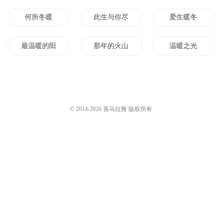
何所冬暖
此生与你尽温暖
爱生暖冬
最温暖的阳光
那年的火山暖冬
温暖之光
春风不如你温暖
暖冬入我心
温暖我的你
温暖一家人
送你三冬暖阳
许你三冬暖
© 2014-
2026
喜马拉雅 版权所有
夏天的寒冬天的暖
温暖的夜空
时光因你而温暖
温暖我以时光
我有一世温暖
冬日的暖阳你在哪
与我温暖
温情暖暖