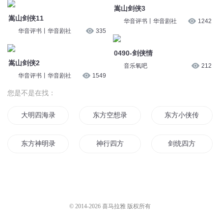
嵩山剑侠3
嵩山剑侠11
华音评书丨华音剧社
1242
华音评书丨华音剧社
335
0490-剑侠情
嵩山剑侠2
音乐氧吧
212
华音评书丨华音剧社
1549
您是不是在找：
大明四海录
东方空想录
东方小侠传
东方神明录
神行四方
剑统四方
快穿东方仙侠
世界四方
梦起四方
东方战月录
四方之风的传说
风动四方
© 2014-
2026
喜马拉雅 版权所有