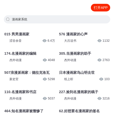
打开APP
漫画家系统
015 男男漫画家
576 漫画家的心声
涩谷余音
6.4万
大吕说书
1132
174.名漫画家的编辑
305.当漫画家的助手
杰外动漫
4048
杰外动漫
2763
507浪漫派画家：德拉克洛瓦
日本漫画家鸟山明去世
新史官
5298
纸上听
103
110.名漫画家和书店
227.捡到名漫画家的稿子
杰外动漫
5037
杰外动漫
3216
464.知名漫画家被整惨了
62.好想要名漫画家的签名