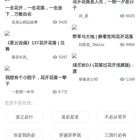
花开花落是人生，一朝一夕是日
一念花开，一念花落，一念放
子
下，万般自在
诗_柔
6025
龙庙山精品故事
5425
野草与大地 | 静看世间花开花落
《星云说偈》137花开花落 | 注
刘星星_StarLiu
8969
释
慕容长风_
5297
须尽欢DJ (花落过花开浅摇版) -
渡
我想有个小院子，花开花落一辈
翠微居士95
1189
子
一星期一本书
6.7万
您是不是在找：
道之必行
道必是道
不必从零开始的异
你是我的必不可少
穿越异界我必成仙
三国行必有美女