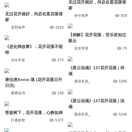
见过花开就好，何必在意花落谁
家
见过花开就好，何必在意花落谁
何兮有声
829
家
灵熙有声
2018
【例解】花开花落，苦乐皆如过
眼云
《进化禅故事》：花开花落不喧
吉生学堂
76
哗
吉生学堂
270
《星云说偈》137花开花落 | 诗
偈
唐伯虎Annie-落 (花开花落日升
慕容长风_
5266
日没)
紫襟说书
238
《星云说偈》137花开花落 | 说
偈
菩提树下，花开花落，心静如禅
慕容长风_
5248
行者妙智
5.6万