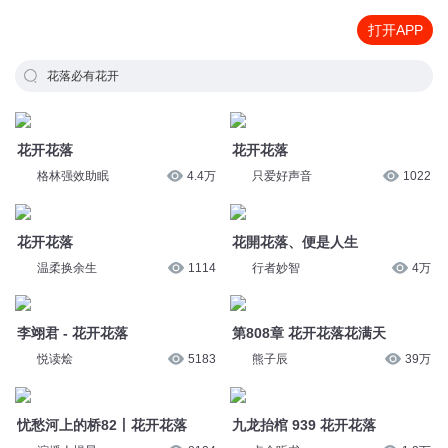
打开APP
花落必有花开
花开花落
花开花落
格林强效助眠
4.4万
只爱好声音
1022
花开花落
花開花落、便是人生
温柔换余生
1114
行者妙智
4万
李翊君 - 花开花落
第808章 花开花落花满天
悦读烩
5183
熊子辰
39万
忧愁河上的桥82丨花开花落
九龙抬棺 939 花开花落