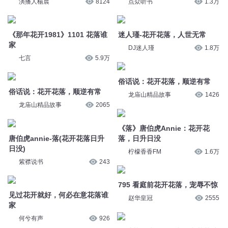
演播人楊晨
8124
点众听书
1.3万
《那年花开1981》1101 花落谁
迷人瑾-花开花落，人世无常
家
DJ迷人瑾
1.8万
七言
5.9万
俗话说：花开花落，顺逆有常
俗话说：花开花落，顺逆有常
龙庙山精品故事
1426
龙庙山精品故事
2065
《落》唐伯虎Annie：花开花
唐伯虎annie-落(花开花落日升
落，日升日没
日没)
柠檬香香FM
1.6万
紫襟说书
243
795 看庭前花开花落，宠辱不惊
见过花开就好，何必在意花落谁
赵华皇冠
2555
家
何兮有声
926