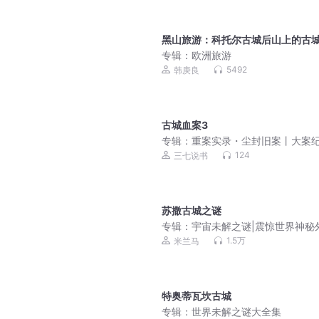
黑山旅游：科托尔古城后山上的古
专辑：
欧洲旅游
5492
韩庚良
古城血案3
专辑：
重案实录・尘封旧案丨大案
丨谜案追凶丨免费收听
124
三七说书
苏撒古城之谜
专辑：
宇宙未解之谜|震惊世界神秘
事件|恐怖灵异 绝密档案
1.5万
米兰马
特奥蒂瓦坎古城
专辑：
世界未解之谜大全集