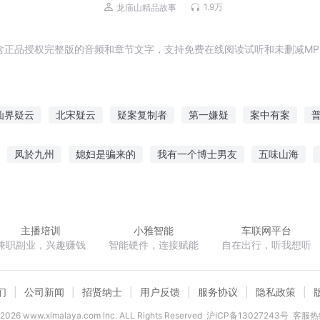
经典官场文学
1.9万
龙庙山精品故事
含正品授权完整版的音频和章节文字，支持免费在线阅读试听和未删减MP
仙界疑云
北宋疑云
疑案复制者
第一嫌疑
案中有案
案调查局
三国不疑
乱世疑案
一剑疑情
林川悬疑档案
凤於九州
媳妇是骗来的
我有一个博士男友
五味山海
宰
二次元大法师
陆少夫人你不太对劲
嫁给穿越攻的种田日常
主播培训
小雅智能
车联网平台
兼职副业，兴趣赚钱
智能硬件，连接赋能
自在出行，听我想听
们
公司新闻
招贤纳士
用户反馈
服务协议
隐私政策
2026
www.ximalaya.com lnc. ALL Rights Reserved
沪ICP备13027243号
客服热线