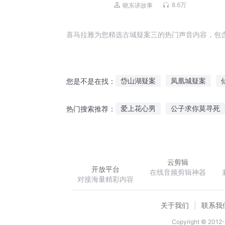
8.6万
晓东讲故事
喜马拉雅为您精选古城疑案三的热门声音内容，包
岱山湖疑案
凤凰城疑案
您是不是在找：
八里弄疑案
鬼楼疑案
疑
爱上花心男
公子求你莫寻死
热门搜索推荐：
尘封的疑案
我被女鬼勾了魂
沧桑唯我主
云剪辑
开放平台
在线音频剪辑神器
对接海量精彩内容
关于我们
联系我
Copyright © 2012-