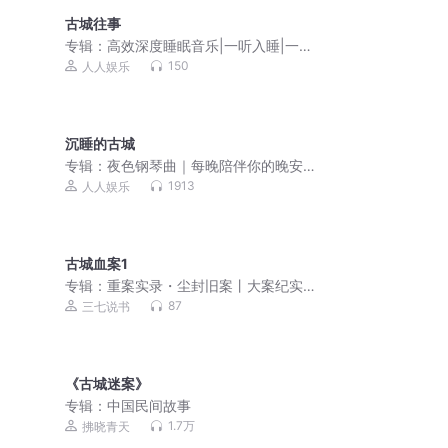
古城往事
专辑：
高效深度睡眠音乐|一听入睡|一听
就困|快速入睡
150
人人娱乐
沉睡的古城
专辑：
夜色钢琴曲｜每晚陪伴你的晚安
音乐
1913
人人娱乐
古城血案1
专辑：
重案实录・尘封旧案丨大案纪实
丨谜案追凶丨免费收听
87
三七说书
《古城迷案》
专辑：
中国民间故事
1.7万
拂晓青天