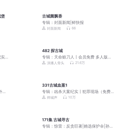
城堡
古城菌飘香
专辑：
封面新闻|鲜快报
66
封面新闻
482 探古城
纪实
专辑：
天命赊刀人丨会员免费 多人版丨
奇门秘书丨道士风水丨
21.6万
演播人骨头
331古城血案1
外星
专辑：
凶杀大案纪实丨犯罪现场（免费
畅听）
10万
烨城声
171集 古城寻古
专辑：
惊雷：反贪巨著|贿选保护伞|孙浩