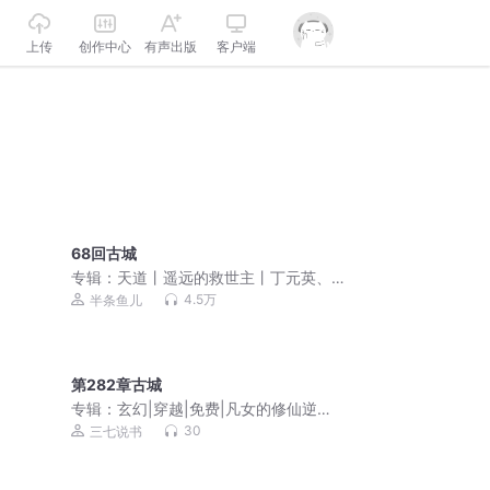
上传
创作中心
有声出版
客户端
68回古城
专辑：
天道丨遥远的救世主丨丁元英、
芮小丹
4.5万
半条鱼儿
第282章古城
专辑：
玄幻|穿越|免费|凡女的修仙逆袭
之路
30
三七说书