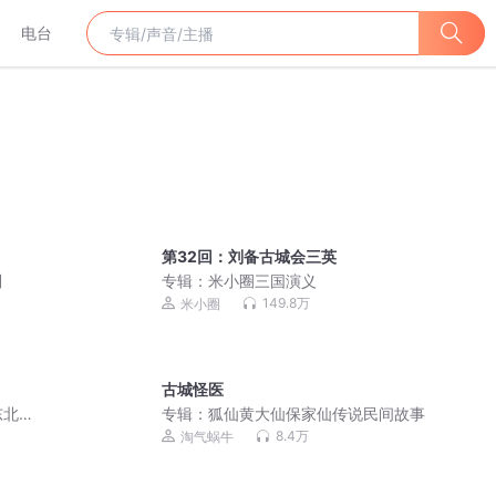
电台
第32回：刘备古城会三英
列
专辑：
米小圈三国演义
149.8万
米小圈
古城怪医
东北
专辑：
狐仙黄大仙保家仙传说民间故事
8.4万
淘气蜗牛