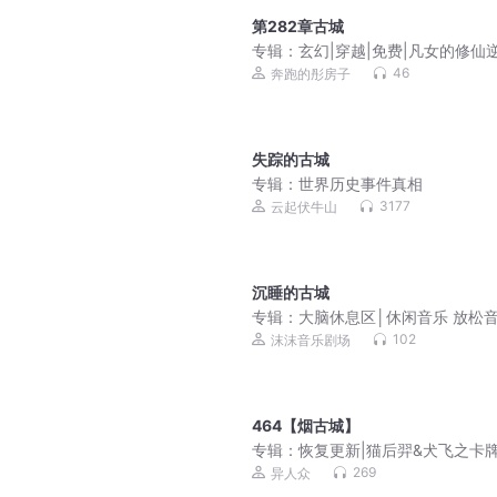
第282章古城
专辑：
玄幻|穿越|免费|凡女的修仙
之路
46
奔跑的彤房子
失踪的古城
专辑：
世界历史事件真相
3177
云起伏牛山
沉睡的古城
专辑：
大脑休息区│休闲音乐 放松
提高专注力
102
沫沫音乐剧场
464【烟古城】
专辑：
恢复更新|猫后羿&犬飞之卡
师|双星奇缘
269
异人众