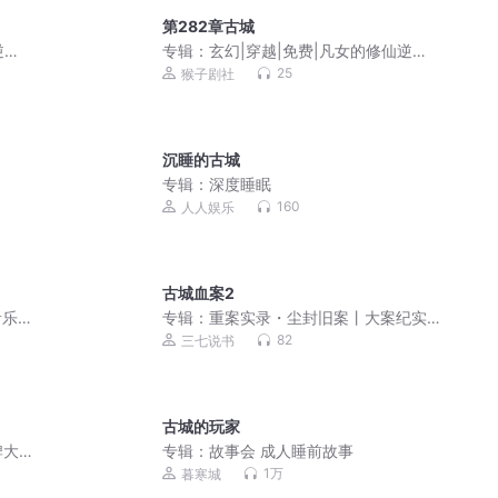
第282章古城
逆袭
专辑：
玄幻|穿越|免费|凡女的修仙逆袭
之路
25
猴子剧社
沉睡的古城
专辑：
深度睡眠
160
人人娱乐
古城血案2
音乐
专辑：
重案实录・尘封旧案丨大案纪实
丨谜案追凶丨免费收听
82
三七说书
古城的玩家
牌大
专辑：
故事会 成人睡前故事
1万
暮寒城