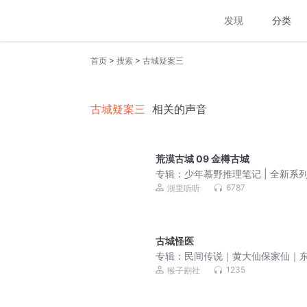
发现
分类
>
>
首页
搜索
古城疑案三
古城疑案三
相关的声音
荒漠古城 09 金樽古城
专辑：
少年慕野推理笔记 | 全新系
6787
浙里听听
古城怪医
专辑：
民间传说｜黄大仙保家仙｜
玄乎事儿
1235
猴子剧社