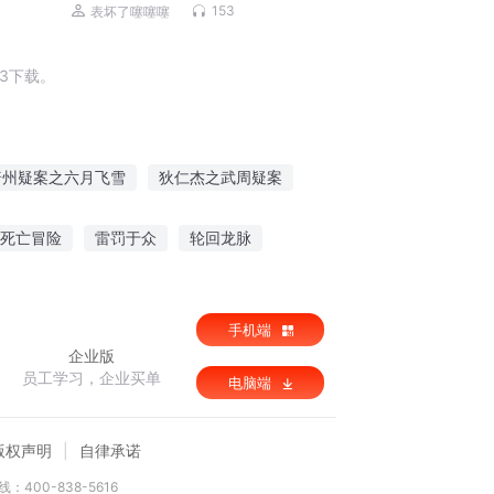
153
表坏了噻噻噻
3下载。
普州疑案之六月飞雪
狄仁杰之武周疑案
大元疑云
荒村疑案
疑云小镇
死亡冒险
雷罚于众
轮回龙脉
悟道归一
手机端
企业版
员工学习，企业买单
电脑端
版权声明
自律承诺
：400-838-5616