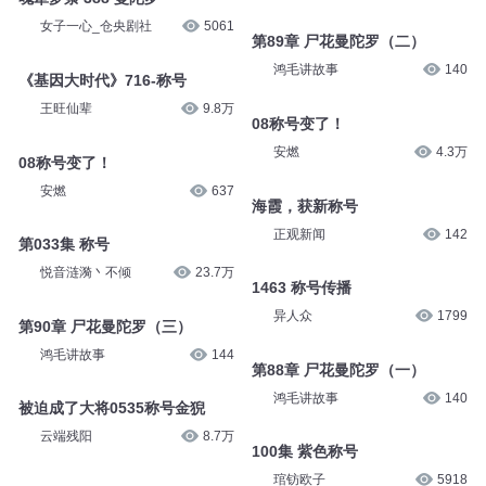
女子一心_仓央剧社
5061
第89章 尸花曼陀罗（二）
鸿毛讲故事
140
《基因大时代》716-称号
王旺仙辈
9.8万
08称号变了！
安燃
4.3万
08称号变了！
安燃
637
海霞，获新称号
正观新闻
142
第033集 称号
悦音涟漪丶不倾
23.7万
1463 称号传播
异人众
1799
第90章 尸花曼陀罗（三）
鸿毛讲故事
144
第88章 尸花曼陀罗（一）
鸿毛讲故事
140
被迫成了大将0535称号金猊
云端残阳
8.7万
100集 紫色称号
琯钫欧子
5918