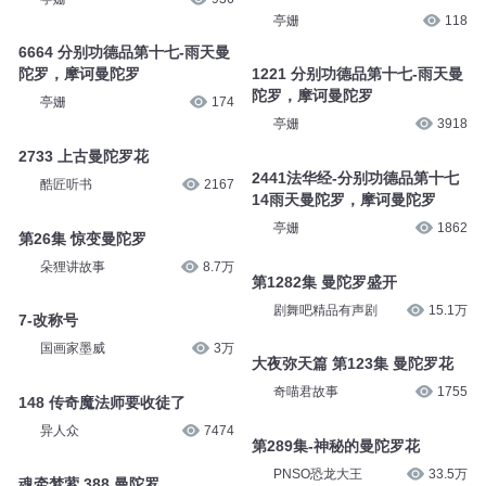
亭姗
118
6664 分别功德品第十七-雨天曼
陀罗，摩诃曼陀罗
1221 分别功德品第十七-雨天曼
陀罗，摩诃曼陀罗
亭姗
174
亭姗
3918
2733 上古曼陀罗花
2441法华经-分别功德品第十七
酷匠听书
2167
14雨天曼陀罗，摩诃曼陀罗
亭姗
1862
第26集 惊变曼陀罗
朵狸讲故事
8.7万
第1282集 曼陀罗盛开
剧舞吧精品有声剧
15.1万
7-改称号
国画家墨威
3万
大夜弥天篇 第123集 曼陀罗花
奇喵君故事
1755
148 传奇魔法师要收徒了
异人众
7474
第289集-神秘的曼陀罗花
PNSO恐龙大王
33.5万
魂牵梦萦 388 曼陀罗