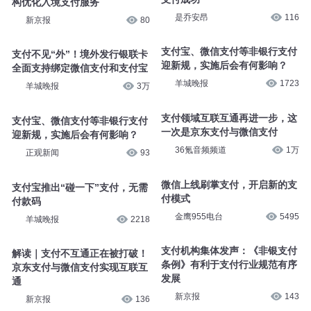
构优化入境支付服务
是乔安昂
116
新京报
80
支付宝、微信支付等非银行支付
支付不见“外”！境外发行银联卡
迎新规，实施后会有何影响？
全面支持绑定微信支付和支付宝
羊城晚报
1723
羊城晚报
3万
支付领域互联互通再进一步，这
支付宝、微信支付等非银行支付
一次是京东支付与微信支付
迎新规，实施后会有何影响？
36氪音频频道
1万
正观新闻
93
微信上线刷掌支付，开启新的支
支付宝推出“碰一下”支付，无需
付模式
付款码
金鹰955电台
5495
羊城晚报
2218
支付机构集体发声：《非银支付
解读｜支付不互通正在被打破！
条例》有利于支付行业规范有序
京东支付与微信支付实现互联互
发展
通
新京报
143
新京报
136