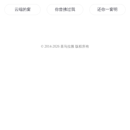
云端的窗
你曾拂过我的窗
还你一窗明月
月当窗梦之韵
平行世界的窗口
三年同窗
卧听南窗雨
北窗下允儿
我的窗户通异界
© 2014-
2026
喜马拉雅 版权所有
后窗勿看
西窗夜谈
我的噩梦在窗外
窗外的花儿
红尘啸西窗
记忆的落地窗
窗边盛夏
百里无窗