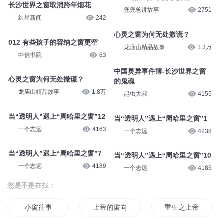
长沙世界之窗取消跨年烟花
兜兜爸讲故事
2751
红星新闻
242
心灵之窗为何无处撒谎？
012 有些孩子的容纳之窗更窄
龙庙山精品故事
1.3万
中信书院
63
中国灵异事件簿-长沙世界之窗
心灵之窗为何无处撒谎？
的鬼魂
龙庙山精品故事
1.8万
昆虫大叔
4155
当“透明人”遇上“周哈里之窗”12
当“透明人”遇上“周哈里之窗”1
一个志远
4163
一个志远
4238
当“透明人”遇上“周哈里之窗”7
当“透明人”遇上“周哈里之窗”10
一个志远
4189
一个志远
4185
您是不是在找：
小窗往事
上帝的窗向南开
重生之上帝请开窗