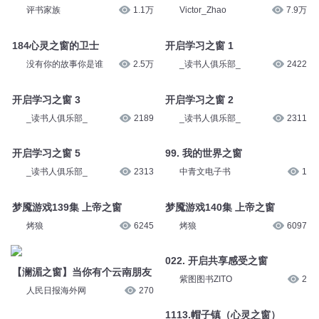
评书家族
1.1万
Victor_Zhao
7.9万
184心灵之窗的卫士
开启学习之窗 1
没有你的故事你是谁
2.5万
_读书人俱乐部_
2422
开启学习之窗 3
开启学习之窗 2
_读书人俱乐部_
2189
_读书人俱乐部_
2311
开启学习之窗 5
99. 我的世界之窗
_读书人俱乐部_
2313
中青文电子书
1
梦魇游戏139集 上帝之窗
梦魇游戏140集 上帝之窗
烤狼
6245
烤狼
6097
022. 开启共享感受之窗
【澜湄之窗】当你有个云南朋友
紫图图书ZITO
2
人民日报海外网
270
1113.帽子镇（心灵之窗）