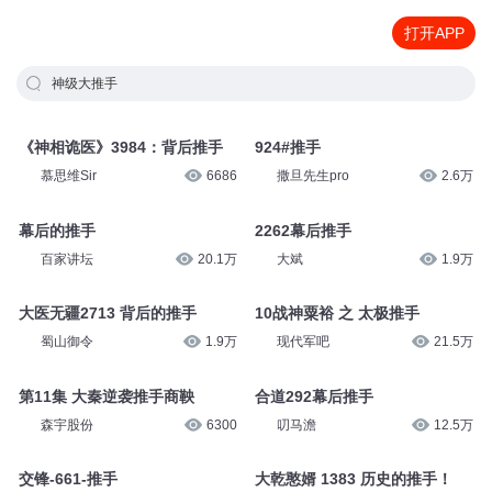
打开APP
神级大推手
《神相诡医》3984：背后推手
924#推手
慕思维Sir
6686
撒旦先生pro
2.6万
幕后的推手
2262幕后推手
百家讲坛
20.1万
大斌
1.9万
大医无疆2713 背后的推手
10战神粟裕 之 太极推手
蜀山御令
1.9万
现代军吧
21.5万
第11集 大秦逆袭推手商鞅
合道292幕后推手
森宇股份
6300
叨马澹
12.5万
交锋-661-推手
大乾憨婿 1383 历史的推手！