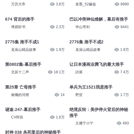
万历大帝
3.8万
老墨_52赫兹
8990
674 背后的推手
巴以冲突神仙难解，幕后有推手
博易听书
2.3万
华山穹剑
8441
2775集 推手不成1
2776集 推手不成2
龙庙山精品故事
1.9万
龙庙山精品故事
1.9万
第0802集-幕后推手
让日本漫画业腾飞的最大推手
北辰十二声
18.1万
詩展
7.4万
第25章 亡母推手
单兵为王1521我是推手
偷懒的河狸
14
野贺
1.7万
谜途-247-幕后推手
绝境反转：美伊停火背后的神秘
推手
CV阿良
1.6万
主播宁小宁
493
封神 038 杀死姜后的神秘推手