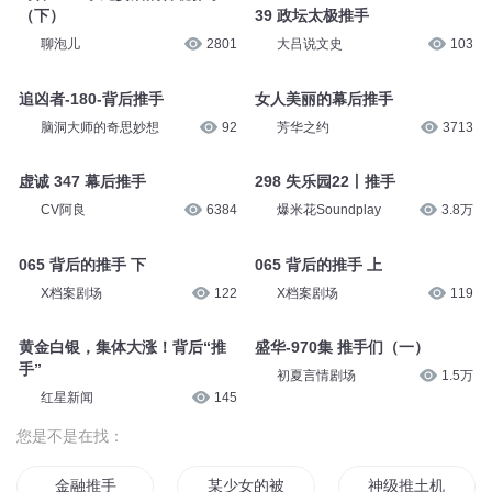
（下）
39 政坛太极推手
聊泡儿
2801
大吕说文史
103
追凶者-180-背后推手
女人美丽的幕后推手
脑洞大师的奇思妙想
92
芳华之约
3713
虚诚 347 幕后推手
298 失乐园22丨推手
CV阿良
6384
爆米花Soundplay
3.8万
065 背后的推手 下
065 背后的推手 上
X档案剧场
122
X档案剧场
119
黄金白银，集体大涨！背后“推
盛华-970集 推手们（一）
手”
初夏言情剧场
1.5万
红星新闻
145
您是不是在找：
金融推手
某少女的被推之路
神级推土机