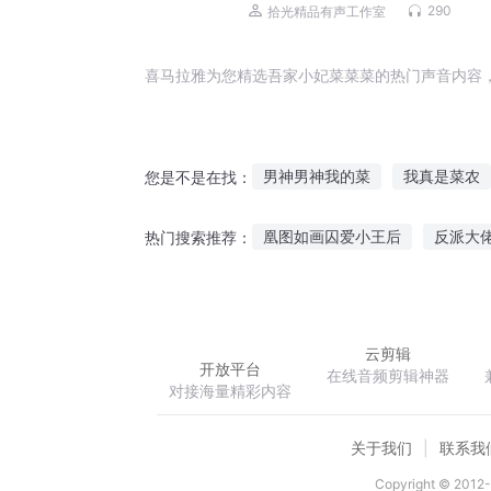
|大咖跨界整活
290
拾光精品有声工作室
喜马拉雅为您精选吾家小妃菜菜菜的热门声音内容
男神男神我的菜
我真是菜农
您是不是在找：
宠妃不是你的菜
我真不是菜
凰图如画囚爱小王后
反派大
热门搜索推荐：
小白菜大白菜
快穿之主角都
穿越古代当花魁
别动找到你
云剪辑
开放平台
在线音频剪辑神器
对接海量精彩内容
关于我们
联系我
Copyright © 2012-