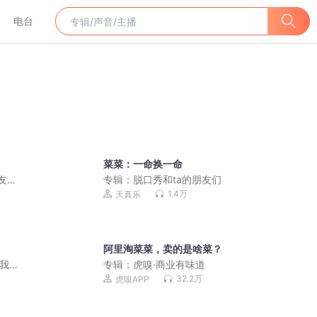
电台
菜菜：一命换一命
朋友们
专辑：
脱口秀和ta的朋友们
1.4万
天真乐
阿里淘菜菜，卖的是啥菜？
|我是
专辑：
虎嗅·商业有味道
32.2万
虎嗅APP