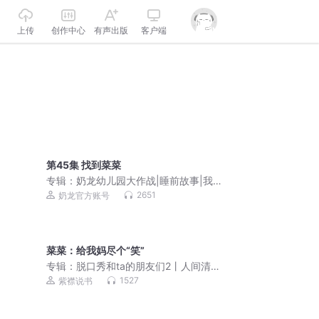
上传
创作中心
有声出版
客户端
第45集 找到菜菜
专辑：
奶龙幼儿园大作战|睡前故事|我是
奶龙
2651
奶龙官方账号
菜菜：给我妈尽个“笑”
专辑：
脱口秀和ta的朋友们2丨人间清醒
脱口秀｜段子爆笑
1527
紫襟说书