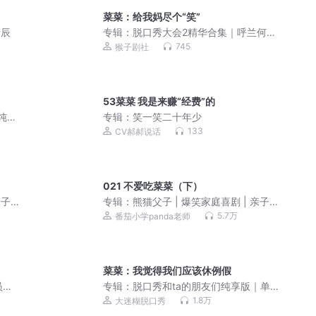
菜菜：给我妈尽个“笑”
叶辰
专辑：
脱口秀大会2精华合集｜呼兰何广
智爆笑来袭丨纯享
745
猴子剧社
53菜菜 我是来赚“经费”的
纯
专辑：
笑一笑二十年少
133
CV郝郝说话
021 不爱吃菜菜（下）
亲子互
专辑：
熊猫父子 | 爆笑家庭喜剧 | 亲子互
动
5.7万
番茄小学panda老师
菜菜：我觉得我们应该休例假
员一
专辑：
脱口秀和ta的朋友们纯享版｜单
口喜剧
1.8万
大迷糊脱口秀