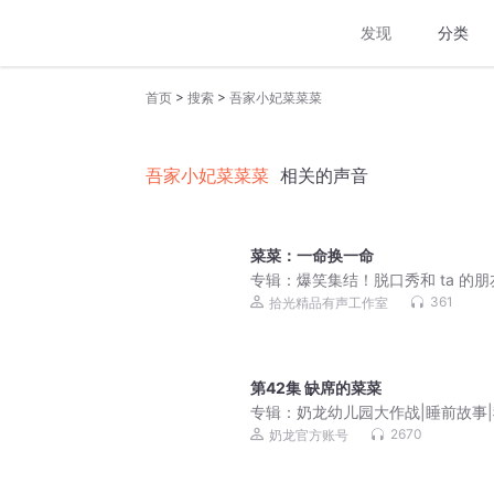
发现
分类
>
>
首页
搜索
吾家小妃菜菜菜
吾家小妃菜菜菜
相关的声音
菜菜：一命换一命
专辑：
爆笑集结！脱口秀和 ta 的
|大咖跨界整活
361
拾光精品有声工作室
第42集 缺席的菜菜
专辑：
奶龙幼儿园大作战|睡前故事
奶龙
2670
奶龙官方账号