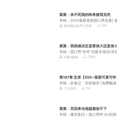
菜菜：杀不死我的终将被我克死
专辑：
2024最新喜剧脱口秀合集| 
盛宴，嗨翻一整年
841
拾光精品有声工作室
菜菜：我很难决定是要保大还是保
专辑：
脱口秀“女性”话题专场|女演
直在上桌，女性意识不断觉醒
7920
牛家2姐姐
第167章 定亲【555~菜菜可真可怜
专辑：
妖食记：百妖物语 |免费畅读
54
三七说书
菜菜：买回来当地毯都放不下
专辑：
爆笑集结！脱口秀和 ta 的