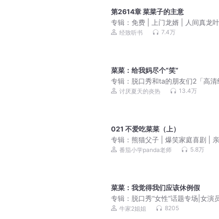
第2614章 菜菜子的主意
专辑：
免费 | 上门龙婿 | 人间真龙
7.4万
经致听书
菜菜：给我妈尽个“笑”
专辑：
脱口秀和ta的朋友们2「高清
享」，终于来啦！
13.4万
讨厌夏天的炎热
021 不爱吃菜菜（上）
专辑：
熊猫父子 | 爆笑家庭喜剧 | 
动
5.8万
番茄小学panda老师
菜菜：我觉得我们应该休例假
专辑：
脱口秀“女性”话题专场|女演
直在上桌，女性意识不断觉醒
8205
牛家2姐姐