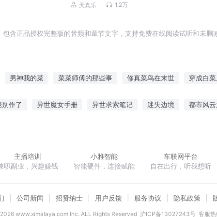
1.2万
天真乐
，包含正品授权完整版的音频和章节文字，支持免费在线阅读试听和未删减
男神我的菜
菜菜师傅的那些事
修真菜鸟在末世
穿成白菜
史上最菜穿越者
你是我的心头菜
我有系统不可能这么菜
佬别作了
异世魔女手册
异世求索笔记
迷失边境
都市风云
是我的菜
虐菜大神
师父你是我的菜
了
铿锵红颜之风行天下
黑光末世
异界之掠夺升级系统
风
主播培训
小雅智能
车联网平台
兼职副业，兴趣赚钱
智能硬件，连接赋能
自在出行，听我想听
们
公司新闻
招贤纳士
用户反馈
服务协议
隐私政策
2026
www.ximalaya.com lnc. ALL Rights Reserved
沪ICP备13027243号
客服热线