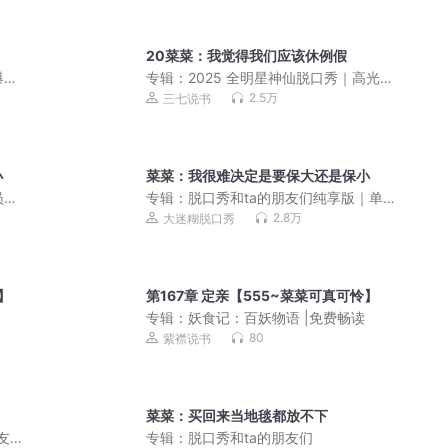
20菜菜：我觉得我们应该休例假
爆笑
专辑：
2025 全明星神仙脱口秀｜高光
cut 混剪
2.5万
三七说书
小
菜菜：我很难决定是要保大还是保小
员一
专辑：
脱口秀和ta的朋友们纯享版｜单
口喜剧
2.8万
大迷糊脱口秀
】
第167章 定亲【555~菜菜可真可怜】
专辑：
妖食记：百妖物语 |免费畅读
80
紫襟说书
菜菜：买回来当地毯都放不下
朋友们
专辑：
脱口秀和ta的朋友们