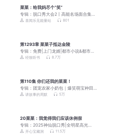
菜菜：给我妈尽个“笑”
专辑：
脱口秀大会2丨高能名场面合集｜
何广智徐志胜纯享
801
喜闻乐见能量站
第1293章 菜菜子抵达金陵
专辑：
免费|上门龙婿|都市小说&都市生
活&恩怨情深
8.7万
经致听书
第110集 你们还我的菜菜！
专辑：
团宠农家小奶包｜爆笑萌宝种田
文｜周默团队制作|多人有声剧
5万
讲故事的周默
20菜菜：我觉得我们应该休例假
专辑：
2025神仙脱口秀|全明星高光
cut×高能段子纯享
11.5万
开心宝藏洞