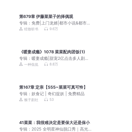
第679章 伊藤菜菜子的择偶观
专辑：
免费|上门龙婿|都市小说&都市生
活&恩怨情深
9.6万
经致听书
《暖妻成瘾》1078 菜菜配肉团饭(1)
专辑：
暖妻成瘾|甜宠2亿点击多人剧
（喜马拉雅铁三角出品）
8.8万
一种侃侃
第167章 定亲【555~菜菜可真可怜】
专辑：
妖食记 | 奇幻捉妖 | 免费精品
53
猴子剧社
41菜菜：我很难决定是要保大还是保小
专辑：
2025 全明星神仙脱口秀｜高光