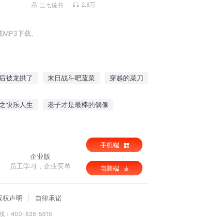
cut 混剪
2.8万
三七说书
MP3下载。
后被龙拱了
末日战斗吧蔬菜
穿越的菜刀
白菜杀手
菜花猎人
我真的不会做菜
之快乐人生
老子才是最棒的偶像
悲秋寂
江浪传奇
修真界小修士
手机端
企业版
员工学习，企业买单
电脑端
版权声明
自律承诺
：400-838-5616