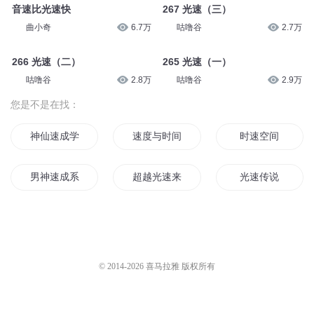
音速比光速快
267 光速（三）
曲小奇
6.7万
咕噜谷
2.7万
266 光速（二）
265 光速（一）
咕噜谷
2.8万
咕噜谷
2.9万
您是不是在找：
神仙速成学院
速度与时间
时速空间
男神速成系统
超越光速来爱你
光速传说
天下至速
仙君驾到皇子速速闪开
空速星痕后传
大大您已超速
极速道统
一速超人
© 2014-
2026
喜马拉雅 版权所有
速度世界
极速修仙
武神速成系统