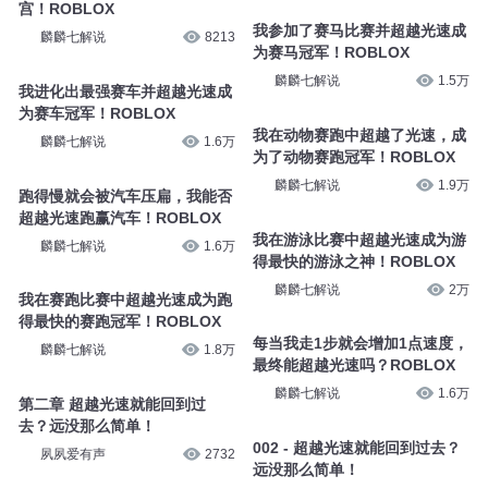
宫！ROBLOX
我参加了赛马比赛并超越光速成
麟麟七解说
8213
为赛马冠军！ROBLOX
麟麟七解说
1.5万
我进化出最强赛车并超越光速成
为赛车冠军！ROBLOX
我在动物赛跑中超越了光速，成
麟麟七解说
1.6万
为了动物赛跑冠军！ROBLOX
麟麟七解说
1.9万
跑得慢就会被汽车压扁，我能否
超越光速跑赢汽车！ROBLOX
我在游泳比赛中超越光速成为游
麟麟七解说
1.6万
得最快的游泳之神！ROBLOX
麟麟七解说
2万
我在赛跑比赛中超越光速成为跑
得最快的赛跑冠军！ROBLOX
每当我走1步就会增加1点速度，
麟麟七解说
1.8万
最终能超越光速吗？ROBLOX
麟麟七解说
1.6万
第二章 超越光速就能回到过
去？远没那么简单！
002 - 超越光速就能回到过去？
夙夙爱有声
2732
远没那么简单！