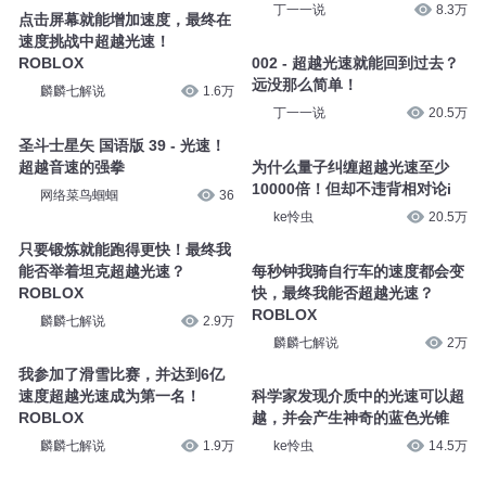
丁一一说
8.3万
点击屏幕就能增加速度，最终在
速度挑战中超越光速！
ROBLOX
002 - 超越光速就能回到过去？
远没那么简单！
麟麟七解说
1.6万
丁一一说
20.5万
圣斗士星矢 国语版 39 - 光速！
超越音速的强拳
为什么量子纠缠超越光速至少
10000倍！但却不违背相对论i
网络菜鸟蝈蝈
36
ke怜虫
20.5万
只要锻炼就能跑得更快！最终我
能否举着坦克超越光速？
每秒钟我骑自行车的速度都会变
ROBLOX
快，最终我能否超越光速？
ROBLOX
麟麟七解说
2.9万
麟麟七解说
2万
我参加了滑雪比赛，并达到6亿
速度超越光速成为第一名！
科学家发现介质中的光速可以超
ROBLOX
越，并会产生神奇的蓝色光锥
麟麟七解说
1.9万
ke怜虫
14.5万