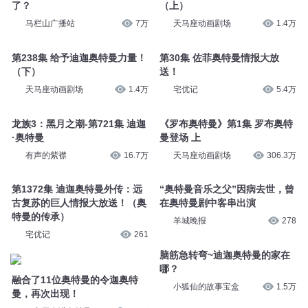
了？
（上）
马栏山广播站
7万
天马座动画剧场
1.4万
第238集 给予迪迦奥特曼力量！
第30集 佐菲奥特曼情报大放
（下）
送！
天马座动画剧场
1.4万
宅优记
5.4万
龙族3：黑月之潮-第721集 迪迦
《罗布奥特曼》第1集 罗布奥特
·奥特曼
曼登场 上
有声的紫襟
16.7万
天马座动画剧场
306.3万
第1372集 迪迦奥特曼外传：远
“奥特曼音乐之父”因病去世，曾
古复苏的巨人情报大放送！（奥
在奥特曼剧中客串出演
特曼的传承）
羊城晚报
278
宅优记
261
脑筋急转弯~迪迦奥特曼的家在
哪？
融合了11位奥特曼的令迦奥特
小狐仙的故事宝盒
1.5万
曼，再次出现！