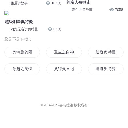
的亲人被抓走
雅居讲故事
10.5万
咿牛儿童故事
7058
超级明星奥特曼
四九无名讲奥特曼
6.5万
您是不是在找：
奥特曼的阳光新生活
重生之白神穿越到奥特曼的世界
迪迦奥特曼之迪迦
穿越之奥特曼系统
奥特曼日记
迪迦奥特曼光之归
奥特曼之我是迪迦奥特曼
奥特曼之时空穿越
奥特曼大战超人
梦灵奥特曼
奥特曼之最强奥特系统
奥特曼之重生在异
© 2014-
2026
喜马拉雅 版权所有
另一个奥特曼
奥特曼之我是迪迦本尊
重生奥特曼之我为