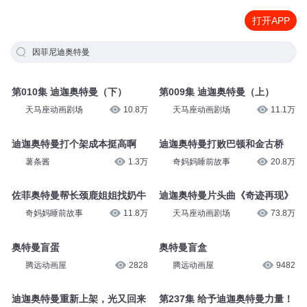
打开APP
因菲尼迪奥特曼
第010集 迪迦奥特曼（下）
第009集 迪迦奥特曼（上）
天马座动画剧场
10.8万
天马座动画剧场
11.1万
迪迦奥特曼打个架成本挺高啊
迪迦奥特曼打败巴顿和金古桥
薯条酱
1.3万
奇妈妈睡前故事
20.8万
佐菲奥特曼帮长颈鹿姐姐找奶牛
迪迦奥特曼片头曲《奇迹再现》
奇妈妈睡前故事
11.8万
天马座动画剧场
73.8万
奥特曼盲蛋
奥特曼盲盒
腾远动画屋
2828
腾远动画屋
9482
迪迦奥特曼重新上架，光又回来
第237集 给予迪迦奥特曼力量！