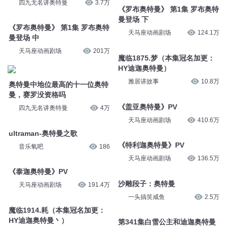
四九无名讲奥特曼
3.7万
《罗布奥特曼》 第1集 罗布奥特
曼登场 下
《罗布奥特曼》 第1集 罗布奥特
天马座动画剧场
124.1万
曼登场 中
天马座动画剧场
201万
魔临1875.梦（本集冠名加更：
HY迪迦奥特曼）
雅居讲故事
10.8万
奥特曼中地位最高的十一位奥特
曼，赛罗没资格吗
《盖亚奥特曼》PV
四九无名讲奥特曼
4万
天马座动画剧场
410.6万
ultraman-奥特曼之歌
《特利迦奥特曼》PV
音乐氧吧
186
天马座动画剧场
136.5万
《泰迦奥特曼》PV
沙雕段子：奥特曼
天马座动画剧场
191.4万
一头搞笑咸鱼
2.5万
魔临1914.耗（本集冠名加更：
HY迪迦奥特曼丶）
第341集白雪公主和迪迦奥特曼