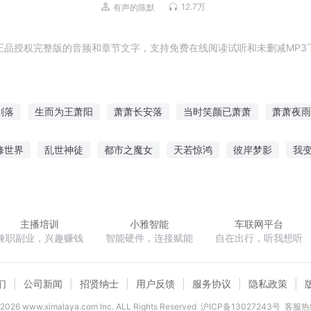
12.7万
有声的陈默
正品授权完整版的音频和章节文字，支持免费在线阅读试听和未删减MP3
剑落
生而为王萧阳
萧萧长安落
当时笑颜已萧萧
萧萧夜雨
舒
彼岸萧萧
你好萧大人
长暮萧萧
满城萧萧
萧萧雨晴
修世界
乱世神徒
都市之魔女
天若惊鸿
彼岸梦影
我变
始就是最强了
春花年又复只无共赏人
穿越异界到魔兽
晶菱传
主播培训
小雅智能
车联网平台
兼职副业，兴趣赚钱
智能硬件，连接赋能
自在出行，听我想听
们
公司新闻
招贤纳士
用户反馈
服务协议
隐私政策
2026
www.ximalaya.com lnc. ALL Rights Reserved
沪ICP备13027243号
客服热线