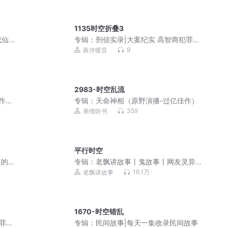
1135时空折叠3
仙 |
专辑：
刑侦实录|大案纪实 高智商犯罪
剧
吕鹏同款
9
夜伴暖音
2983-时空乱流
作品
专辑：
天命神相（原野演播-过亿佳作）
359
果维听书
平行时空
笑的
专辑：
老飘讲故事丨鬼故事丨网友灵异
经历
16.1万
老飘讲故事
1670-时空错乱
罪
专辑：
民间故事|每天一集收录民间故事