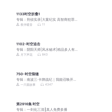
1133时空折叠1
专辑：
刑侦实录|大案纪实 高智商犯罪
吕鹏同款
11
夜伴暖音
1102-时空追击
专辑：
阴阳天师|风水秘术|精品多人有声
剧|都市爽文|灵异鬼怪|道士法术【超低
843
月下声花
价】
750-时空裂缝
专辑：
南波三·卡牌战纪｜我能召唤开国
皇帝｜英雄热血
4347
一只圆故事
第2916集 时空
专辑：
一剑化三清┃真人免费多播