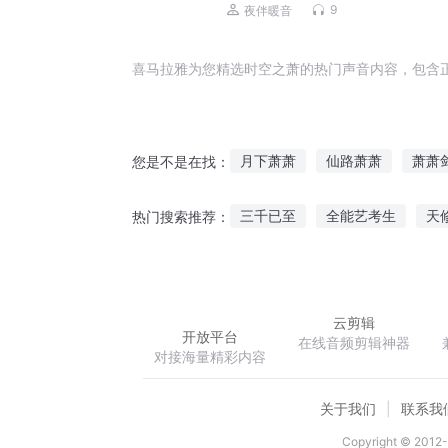
吕鹏同款
9
夜伴暖音
喜马拉雅为您精选时空之萧的热门声音内容，包含
月下萧萧
仙路萧萧
萧萧
您是不是在找：
萧萧七少
龙王萧阳萧阳叶云
三千已至
全能艺考生
天
热门搜索推荐：
一剑萧萧之一剑红颜
宁尘主角
穿越的我原来一开
云剪辑
开放平台
在线音频剪辑神器
对接海量精彩内容
关于我们
联系我
Copyright © 2012-