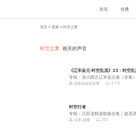
发现
分类
>
>
首页
搜索
时空之萧
时空之萧
相关的声音
《辽宋金元·时空乱流》23：时空乱
专辑：
汤小团之辽宋金元卷（全集
4.7万
昌辉叔叔讲故事
时空行者
专辑：
汪苏泷精选歌曲合集｜超高
质｜必备歌单
252
豇浆_喵繁