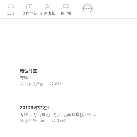
上传
创作中心
有声出版
客户端
错位时空
专辑：
636
伯仲失萧曹
2310#时空之汇
专辑：
万倍返还：徒弟筑基我直接成仙 |
爆笑&无敌&爽文不圣母 | 多人有声剧
3993
撒旦先生pro