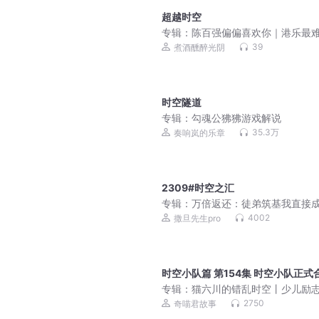
超越时空
专辑：
陈百强偏偏喜欢你｜港乐最
制的天真色泽
39
煮酒醺醉光阴
时空隧道
专辑：
勾魂公狒狒游戏解说
35.3万
奏响岚的乐章
2309#时空之汇
专辑：
万倍返还：徒弟筑基我直接成
爆笑&无敌&爽文不圣母 | 多人有声
4002
撒旦先生pro
时空小队篇 第154集 时空小队正式
专辑：
猫六川的错乱时空丨少儿励
长故事丨奇喵宇宙
2750
奇喵君故事