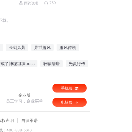
759
雨钧说书
下载。
长剑风萧
异世萧风
萧风传说
叶萧萧兮妖娆
侠影风萧萧
成了神秘组织boss
轩辕隋唐
光灵行传
说
手机端
企业版
员工学习，企业买单
电脑端
版权声明
自律承诺
：400-838-5616