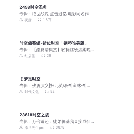
2499时空圣典
专辑：
绝世战魂 点击过亿 电影同名作品
双播VIP免费
1.3万
夜彦
时空储蓄罐-错位时空「钢琴唯美版」
专辑：
【酷夏清爽赏】轻抚丝缕温柔晚
风
26
红居堂
旧梦觅时空
专辑：
残唐演义|扫北英雄传|童林传|全
免费听
92
时代文化
2361#时空之战
专辑：
万倍返还：徒弟筑基我直接成仙 |
爆笑&无敌&爽文不圣母 | 多人有声剧
3878
撒旦先生pro