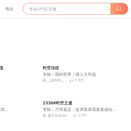
电台
流
时空法杖
）
专辑：
我的世界｜猎人大作战
3.9万
__圆周率__
2336#时空之遗
清音
专辑：
万倍返还：徒弟筑基我直接成仙 |
爆笑&无敌&爽文不圣母 | 多人有声剧
3740
撒旦先生pro