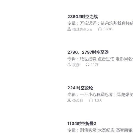
2360#时空之战
专辑：
万倍返还：徒弟筑基我直接成
爆笑&无敌&爽文不圣母 | 多人有声
3636
撒旦先生pro
2796、2797时空至器
专辑：
绝世战魂 点击过亿 电影同名
双播VIP免费
1.1万
夜彦
224 时空驳论
专辑：
一不小心称霸忍界 | 逗趣爆
忍界之旅
1.3万
锋叔叔
1134时空折叠2
专辑：
刑侦实录|大案纪实 高智商犯