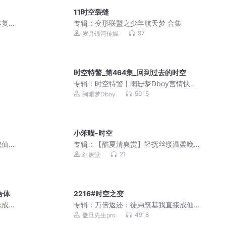
11时空裂缝
难复
专辑：
变形联盟之少年航天梦 合集
97
岁月银河传媒
时空特警_第464集_回到过去的时空
专辑：
时空特警丨阑珊梦Dboy言情快穿
多人剧
5015
阑珊梦Dboy
小笨喵-时空
仙 |
专辑：
【酷夏清爽赏】轻抚丝缕温柔晚
剧
风
21
红居堂
合体
2216#时空之变
志成
专辑：
万倍返还：徒弟筑基我直接成仙 |
爆笑&无敌&爽文不圣母 | 多人有声剧
4918
撒旦先生pro