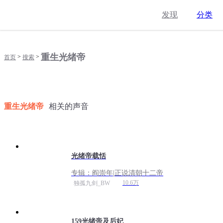
发现
分类
重生光绪帝
>
>
首页
搜索
重生光绪帝
相关的声音
光绪帝载恬
专辑：
阎崇年|正说清朝十二帝
10.6万
独孤九剑_BW
159光绪帝及后妃