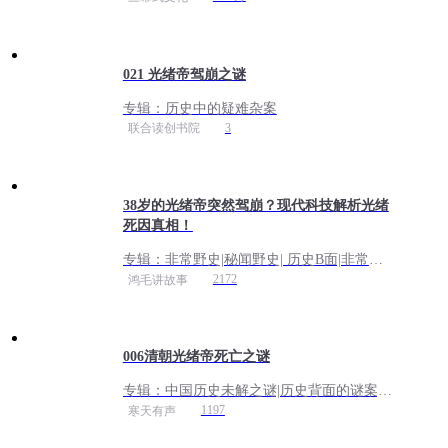
021 光绪帝驾崩之谜
专辑：
历史中的疑难杂案
3
联合读创书院
38岁的光绪帝突然驾崩？现代科技解析光绪
死因真相！
专辑：
非常野史|秘闻野史| 历史B面|非常史|
后宫秘事
2172
鸿毛讲故事
006清朝光绪帝死亡之谜
专辑：
中国历史未解之谜|历史背面的谜案|
中华上下五千年
1197
寒天有声