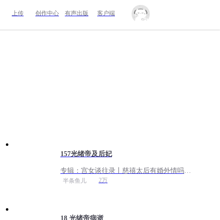
上传
创作中心
有声出版
客户端
157光绪帝及后妃
专辑：
宫女谈往录丨慈禧太后有婚外情吗？
丨免费专辑
2万
半条鱼儿
18 光绪帝病逝