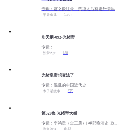
专辑：
宫女谈往录丨慈禧太后有婚外情吗？
丨免费专辑
1.9万
半条鱼儿
步天纲-092-光绪帝
专辑：
188
熙梦Agr
光绪皇帝想变法了
专辑：
混乱的中国近代史
3万
木子话故事
第329集 光绪帝大婚
专辑：
李鸿章（全三册）| 半部晚清史| 政商
谋略 为人处世| 还原曾国藩、李鸿章、慈禧
6413
海角冰河