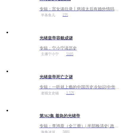
专辑：
宫女谈往录丨慈禧太后有婚外情吗？
丨免费专辑
2万
半条鱼儿
光绪皇帝容貌成谜
专辑：
宁小宁读历史
5105
主播宁小宁
光绪皇帝死亡之谜
专辑：
一听就上瘾的中国历史冷知识|中华上
下五千年未解之谜野史趣闻
1.5万
老猫文史铺
第362集 着急的光绪帝
专辑：
李鸿章（全三册）| 半部晚清史| 政商
谋略 为人处世| 还原曾国藩、李鸿章、慈禧
5881
海角冰河