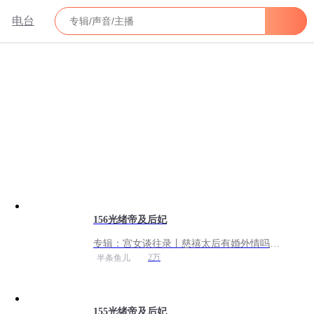
电台
156光绪帝及后妃
专辑：
宫女谈往录丨慈禧太后有婚外情吗？
丨免费专辑
2万
半条鱼儿
155光绪帝及后妃