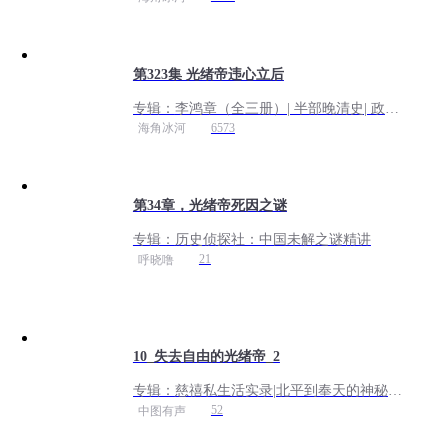
本来面目
第323集 光绪帝违心立后
专辑：
李鸿章（全三册）| 半部晚清史| 政商
谋略 为人处世| 还原曾国藩、李鸿章、慈禧
6573
海角冰河
本来面目
第34章，光绪帝死因之谜
专辑：
历史侦探社：中国未解之谜精讲
21
呼晓噜
10_失去自由的光绪帝_2
专辑：
慈禧私生活实录|北平到奉天的神秘之
旅|德龄公主著
52
中图有声