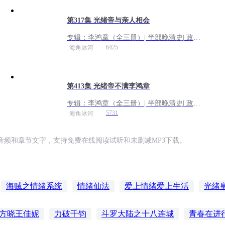
第317集 光绪帝与亲人相会
专辑：
李鸿章（全三册）| 半部晚清史| 政商
谋略 为人处世| 还原曾国藩、李鸿章、慈禧
6425
海角冰河
本来面目
第413集 光绪帝不满李鸿章
专辑：
李鸿章（全三册）| 半部晚清史| 政商
谋略 为人处世| 还原曾国藩、李鸿章、慈禧
5731
海角冰河
本来面目
频和章节文字，支持免费在线阅读试听和未删减MP3下载。
海贼之情绪系统
情绪仙法
爱上情绪爱上生活
光绪
重生之光绪
穿越之我是光绪帝
一代圣皇光绪
偶尔
方晓王佳妮
力破千钧
斗罗大陆之十八连城
青春在进