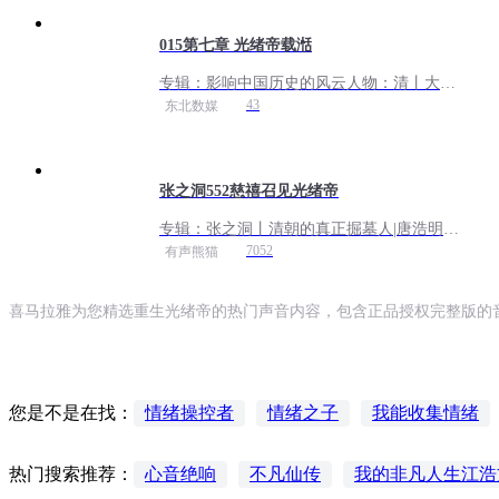
015第七章 光绪帝载湉
专辑：
影响中国历史的风云人物：清丨大清
人物丨千秋功业丨
43
东北数媒
张之洞552慈禧召见光绪帝
专辑：
张之洞丨清朝的真正掘墓人|唐浩明历
史小说|有声熊猫播讲曾国藩李鸿章左宗棠晚
7052
有声熊猫
清四大名臣系列
喜马拉雅为您精选重生光绪帝的热门声音内容，包含正品授权完整版的音
情绪操控者
情绪之子
我能收集情绪
您是不是在找：
情绪供应商
无上情绪之神
光辉再绪
心音绝响
不凡仙传
我的非凡人生江浩
热门搜索推荐：