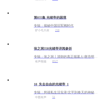
本来面目
第035集 光绪帝的困境
专辑：
揭秘中国旧军阀时代
218
驴小毛大叔
张之洞358光绪帝详阅参折
专辑：
张之洞丨清朝的真正掘墓人|唐浩明历
史小说|有声熊猫播讲曾国藩李鸿章左宗棠晚
8527
有声熊猫
清四大名臣系列
10_失去自由的光绪帝_1
专辑：
慈禧私生活实录|北平到奉天的神秘之
旅|德龄公主著
51
中图有声