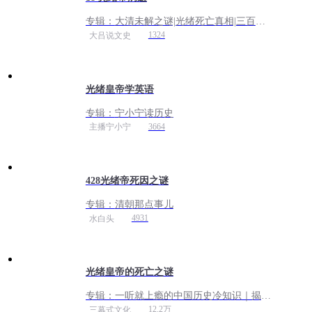
专辑：
大清未解之谜|光绪死亡真相|三百年
历史疑云宫廷秘辛
1324
大吕说文史
光绪皇帝学英语
专辑：
宁小宁读历史
3664
主播宁小宁
428光绪帝死因之谜
专辑：
清朝那点事儿
4931
水白头
光绪皇帝的死亡之谜
专辑：
一听就上瘾的中国历史冷知识｜揭秘
真正的历史真相
12.2万
三幕式文化