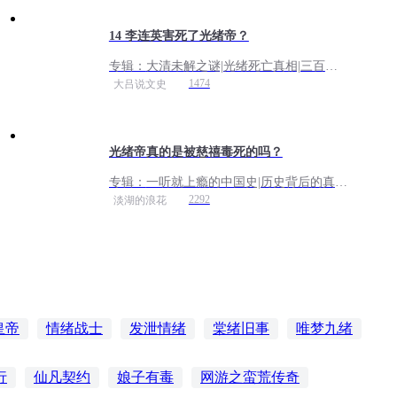
14 李连英害死了光绪帝？
专辑：
大清未解之谜|光绪死亡真相|三百年
历史疑云宫廷秘辛
1474
大吕说文史
光绪帝真的是被慈禧毒死的吗？
专辑：
一听就上瘾的中国史|历史背后的真
相|帝王将相秘史
2292
淡湖的浪花
皇帝
情绪战士
发泄情绪
棠绪旧事
唯梦九绪
的思绪
她的小情绪
第五情绪
行
仙凡契约
娘子有毒
网游之蛮荒传奇