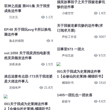
搞笑故事段子之关于我被老爹坑
双神之战篇 第001集 关于我变
惨的这件事
成鱼这件事
小瞳空空
1.9万
汪次元
1.1万
关于我被老爹坑惨的这件事(求
EP.48 关于我玩avg卡所以换电
订阅求月票)
脑这件事
声纹工作室
5007
逸走的俊朗
8
旧事里973 一团火
vol.1050 关于我卖房拍电影竟
声动互娱
9.5万
然灵异频发这件事
深夜谈谈
1.5万
001关于我成为史莱姆这件事
凌总追妻有点甜-773关于我老婆
1【会修仙的史莱姆-橘喵听书】
是大佬这件事儿
橘喵听书
1510
灵猫有声
21.8万
1405一团乱也一团欢喜
姣姣兮
6.6万
001关于我成为史莱姆这件事
2【会修仙的史莱姆-橘喵听书】