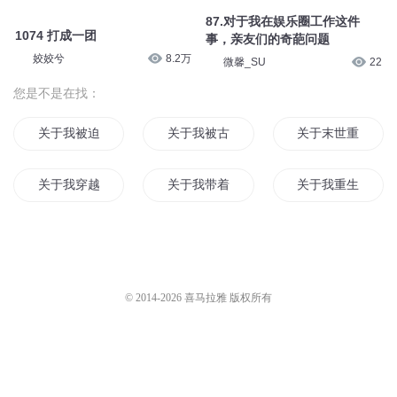
87.对于我在娱乐圈工作这件
1074 打成一团
事，亲友们的奇葩问题
姣姣兮
8.2万
微馨_SU
22
您是不是在找：
关于我被迫当女仆的那件事
关于我被古神缠上这件破事
关于末世重生这件
关于我穿越到异界变成女人这件事
关于我带着手游穿越这件事
关于我重生到十年
关于变成女孩子这件小事
关于我变成神兽的那件事
关于成为魔王饲主
关于我成为了不死者之王这件事
关于我穿越到某位面这件事
关于我重生还是我
© 2014-
2026
喜马拉雅 版权所有
关于我成了聊天群这件事
关于我爱你这件事
关于我变成穿山甲
关于我成为少女的这件事
关于已经是魔王这件事
关于穿越成为龙骑