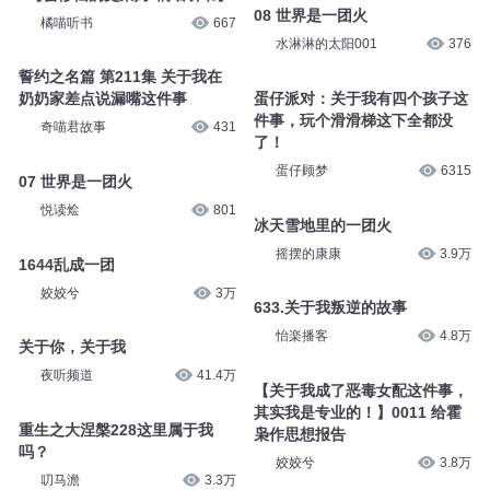
08 世界是一团火
橘喵听书
667
水淋淋的太阳001
376
誓约之名篇 第211集 关于我在
蛋仔派对：关于我有四个孩子这
奶奶家差点说漏嘴这件事
件事，玩个滑滑梯这下全都没
奇喵君故事
431
了！
蛋仔顾梦
6315
07 世界是一团火
悦读烩
801
冰天雪地里的一团火
摇摆的康康
3.9万
1644乱成一团
姣姣兮
3万
633.关于我叛逆的故事
怡楽播客
4.8万
关于你，关于我
夜听频道
41.4万
【关于我成了恶毒女配这件事，
其实我是专业的！】0011 给霍
重生之大涅槃228这里属于我
枭作思想报告
吗？
姣姣兮
3.8万
叨马澹
3.3万