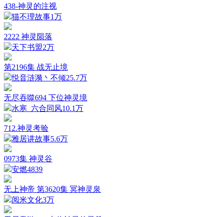
438-神灵的注视
猫不理故事
1万
2222 神灵陨落
天下书盟
2万
第2196集 战无止境
悦音涟漪丶不倾
25.7万
无尽吞噬694 下位神灵境
水寒_六合同风
10.1万
712.神灵考验
雅居讲故事
5.6万
0973集 神灵谷
安燃
4839
无上神帝 第3620集 冥神灵泉
阅米文化
3万