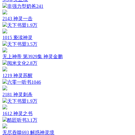
非强力型奶爸
241
2143 神灵一击
天下书盟
1.9万
1015 亵渎神灵
天下书盟
3.5万
无上神帝 第3929集 神灵金鹏
阅米文化
2.8万
1219 神灵苏醒
六零一听书
1046
2181 神灵刺杀
天下书盟
1.9万
1612 神灵之书
酷匠听书
3.1万
无尽吞噬693 解惑神灵境