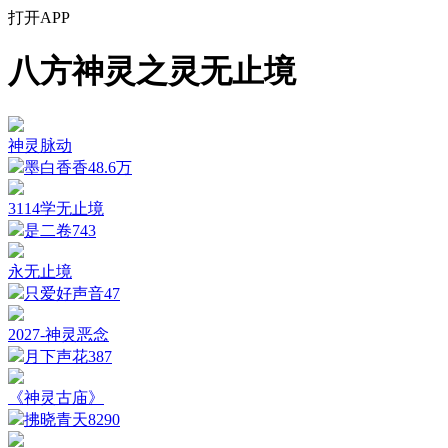
打开APP
八方神灵之灵无止境
神灵脉动
墨白香香
48.6万
3114学无止境
是二卷
743
永无止境
只爱好声音
47
2027-神灵恶念
月下声花
387
《神灵古庙》
拂晓青天
8290