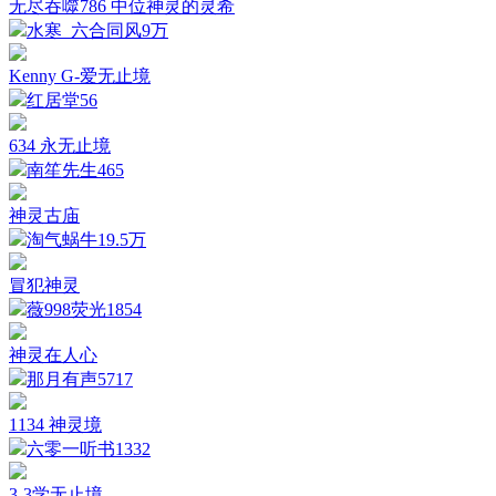
无尽吞噬786 中位神灵的灵希
水寒_六合同风
9万
Kenny G-爱无止境
红居堂
56
634 永无止境
南笙先生
465
神灵古庙
淘气蜗牛
19.5万
冒犯神灵
薇998荧光
1854
神灵在人心
那月有声
5717
1134 神灵境
六零一听书
1332
3-3学无止境