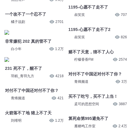
1195-心愿不了走不了
叔笑笑
707
一个改不了一个忍不了
橘子说剧
2701
1195-心愿不了走不了2
叔笑笑
826
非常嫌犯 202 真的管不了
白小年
1.2万
赌不了天意，猜不了人心
柠檬香香FM
2574
231 死不了，醒不了
羽糕_青羽九方
4218
对付不了中国还对付不了你？
青烽频道
3万
对付不了中国还对付不了你？
青烽频道
421
买不了吃亏，买不了上当！
孟可的思想空间
3887
火箭落不了地 猪上不了天
刘维明
1.2万
算死命第995避免不了
雁栖鸣工作室
2.4万
婆婆 1150 受不了受不了