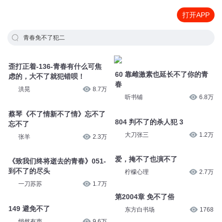
打开APP
青春免不了犯二
歪打正着-136-青春有什么可焦
60 靠雌激素也延长不了你的青
虑的，大不了就犯错呗！
春
洪晃
8.7万
听书铺
6.8万
蔡琴《不了情新不了情》忘不了
804 判不了的杀人犯 3
忘不了
大刀张三
1.2万
张羊
2.3万
爱，掩不了也演不了
《致我们终将逝去的青春》051-
柠檬心理
2.7万
到不了的尽头
一刀苏苏
1.7万
第2004章 免不了俗
东方白书场
1768
149 避免不了
悄然有声
9.6万