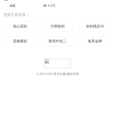
您是不是在找：
地心囚犯
大明钦犯
命犯桃花与剑
花都重犯
那些年犯二的青春
免死金牌
犯罪的人
千万别犯罪
三个少年犯
犯罪的男人们
你的爱情犯了规
命犯桃花我为尊
© 2014-
2026
喜马拉雅 版权所有
老大您又犯病了
时空逃犯
看不见的犯人
仙子别犯戒
最高赦免
狼人免进
时光逃犯
犯人是谁