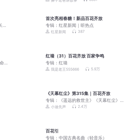
狮子老爸讲故事
首次亮相春糖！新品百花齐放
长篇
专辑：
红星新闻｜听热点
澜推
387
红星新闻
红墙（31）百花齐放 百家争鸣
命百
专辑：
红墙
P免
5.9万
我是老王555666
《天幕红尘》第315集｜百花齐放
专辑：
《遥远的救世主》《天幕红尘》
未删减完整版｜免费
2.4万
小迪先声
百花引
专辑：
中国古典名曲（轻音乐）