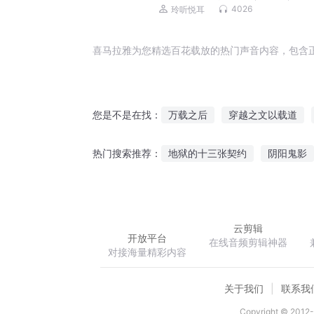
4026
玲听悦耳
喜马拉雅为您精选百花载放的热门声音内容，包含
万载之后
穿越之文以载道
您是不是在找：
食载百味
空灵九载
以剑
地狱的十三张契约
阴阳鬼影
热门搜索推荐：
这盆牡丹花不是我的
朕的难
云剪辑
开放平台
在线音频剪辑神器
对接海量精彩内容
关于我们
联系我
Copyright © 2012-