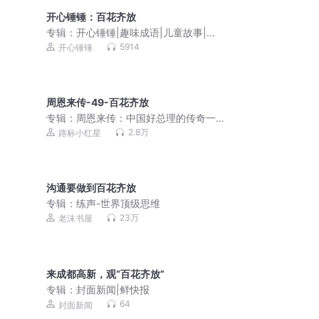
开心锤锤：百花齐放
专辑：
开心锤锤|趣味成语|儿童故事|免
费故事
5914
开心锤锤
周恩来传-49-百花齐放
专辑：
周恩来传：中国好总理的传奇一
生|听名人传记，懂中国近现代史
2.8万
路标小红星
沟通要做到百花齐放
专辑：
练声-世界顶级思维
23万
老沫书屋
来成都高新，观“百花齐放”
专辑：
封面新闻|鲜快报
64
封面新闻