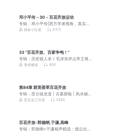
邓小平传－30－百花齐放运动
专辑：
邓小平传|西方学者视角，真实再
现近现代中国历史纪实
8.5万
路标小红星
33 “百花齐放、百家争鸣！”
专辑：
历史狼人杀丨毛泽东评点帝王将
相丨颠覆你的历史认知
808
青烽频道
第84章 群英荟萃百花齐放
专辑：
昆仑镇龙道 | 古墓探险 | 风水秘术
| 阴阳轮回 | 悬疑惊悚 | 昆仑秘境
4283
思言会工作室
百花齐放-郭德纲,于谦,高峰
专辑：
郭德纲×于谦相声精选：德云社爆