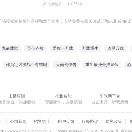
7540
玲听悦耳
正品授权完整版的音频和章节文字，支持免费在线阅读试听和未删减MP3
九命载歌
百仙齐放
爱你一万载
万载重生
道灵万载
载道
梦回千载
万载第一神帝
千载世界
万载重修
连
作为宅讨厌战斗有错吗
天南剑侠传
重生最强外挂皇帝
心
处
死亡冒险
老子才是最棒的偶像
风中纸鸢
从斗罗开始万
主播培训
小雅智能
车联网平台
兼职副业，兴趣赚钱
智能硬件，连接赋能
自在出行，听我想听
们
公司新闻
招贤纳士
用户反馈
服务协议
隐私政策
2026
www.ximalaya.com lnc. ALL Rights Reserved
沪ICP备13027243号
客服热线