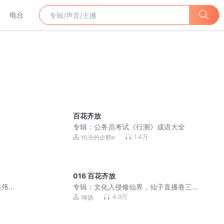
电台
百花齐放
专辑：
公务员考试《行测》成语大全
1.4万
怕冷的企鹅e
016 百花齐放
述伟
专辑：
文化入侵修仙界，仙子直播卷三
生涯
界|爆笑|反套路|穿越|修仙|嗨扬演播
4.9万
嗨扬