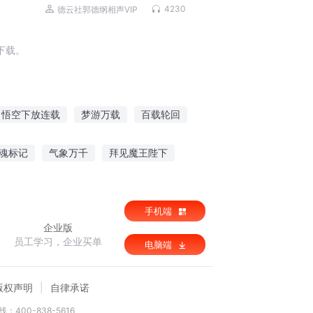
笑名场面合集
4230
德云社郭德纲相声VIP
下载。
悟空下放连载
梦游万载
百载轮回
载人生
下载新世界
灵以载道
魂标记
气象万千
拜见魔王陛下
界独尊
幻天九变
手机端
企业版
员工学习，企业买单
电脑端
版权声明
自律承诺
：400-838-5616