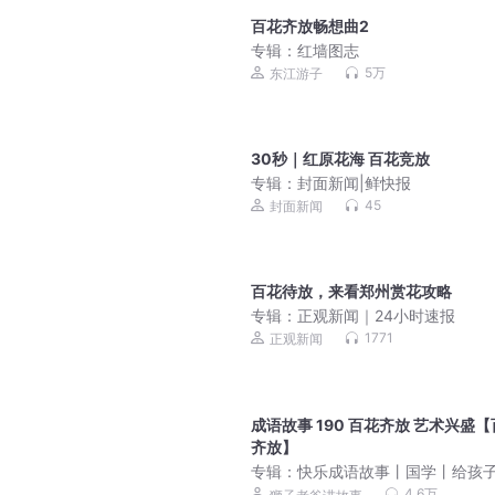
百花齐放畅想曲2
专辑：
红墙图志
5万
东江游子
30秒｜红原花海 百花竞放
专辑：
封面新闻|鲜快报
45
封面新闻
百花待放，来看郑州赏花攻略
专辑：
正观新闻｜24小时速报
1771
正观新闻
成语故事 190 百花齐放 艺术兴盛
齐放】
专辑：
快乐成语故事丨国学丨给孩
的中华成语丨狮子老爸
4.6万