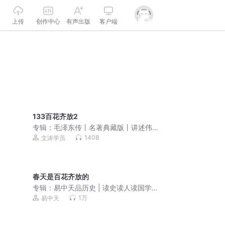
上传
创作中心
有声出版
客户端
133百花齐放2
专辑：
毛泽东传丨名著典藏版丨讲述伟
大领袖毛主席完整一生，勾勒政治生涯
1408
文涛学员
与个人生活境况丨权威专家撰写
春天是百花齐放的
专辑：
易中天品历史 | 读史读人读国学
经典合集 | 大白话历史 | 百家讲坛名师 |
1万
易中天
中国史