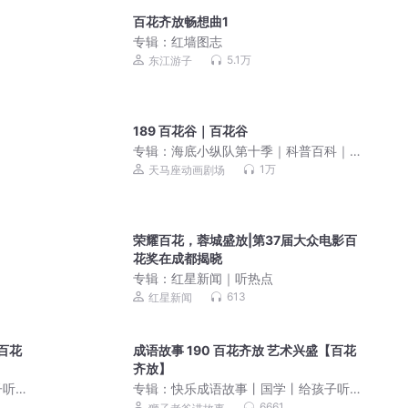
百花齐放畅想曲1
专辑：
红墙图志
5.1万
东江游子
189 百花谷｜百花谷
专辑：
海底小纵队第十季｜科普百科｜
热播动画
1万
天马座动画剧场
荣耀百花，蓉城盛放|第37届大众电影百
花奖在成都揭晓
专辑：
红星新闻｜听热点
613
红星新闻
【百花
成语故事 190 百花齐放 艺术兴盛【百花
齐放】
子听
专辑：
快乐成语故事丨国学丨给孩子听
的中华成语丨狮子老爸
6661