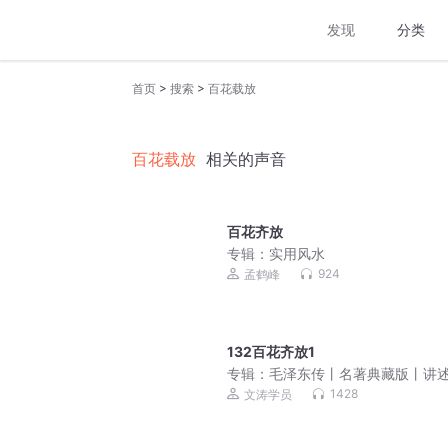
发现
分类
>
>
首页
搜索
百花载放
百花载放
相关的声音
百花齐放
专辑：
实用风水
924
孟鹤峰
132百花齐放1
专辑：
毛泽东传丨名著典藏版丨讲
大领袖毛主席完整一生，勾勒政治
1428
文涛学员
与个人生活境况丨权威专家撰写